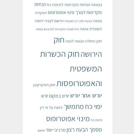
הנחיות
בצוואה
הנחיות מקדימות למיופה כח
מקדימות לצורך מינוי אפוטרופוס
הפקדת
צוואה
הרשם לעניני ירושה
הצעת חוק דיני ממונות
השמדת צוואה
התיישנות
התנגדות לצו קיום צוואה
חוק
חוק החולה הנוטה למות
חוק הכשרות
הירושה
המשפטית
והאפוטרופסות
חוק המקרקעין
יורש אחר יורש
יורש במקום יורש
יפוי כח מתמשך
ירושה על פי דין
מינוי אפוטרופוס
מיופה כח
מסמך הבעת רצון
מרכיבי יסוד
מרשם