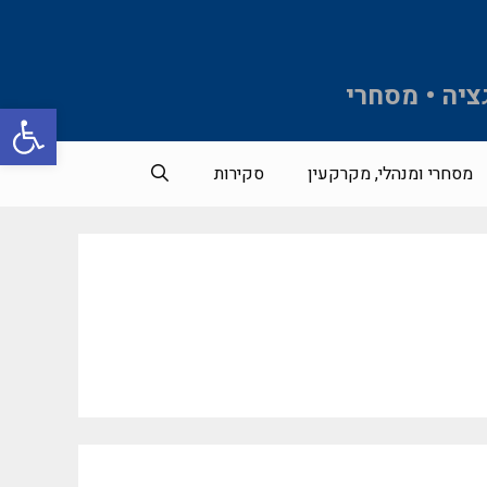
ציה • מסחרי
פתח סרגל 
מסחרי ומנהלי, מקרקעין
סקירות