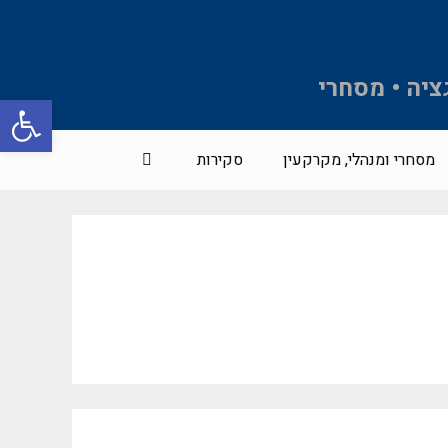
ציה • מסחרי
פתח סרגל 
מסחרי ומנהלי, מקרקעין
סקירות