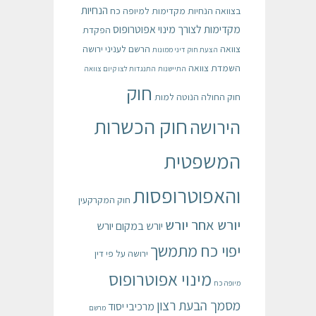
הנחיות
בצוואה
הנחיות מקדימות למיופה כח
מקדימות לצורך מינוי אפוטרופוס
הפקדת
צוואה
הרשם לעניני ירושה
הצעת חוק דיני ממונות
השמדת צוואה
התיישנות
התנגדות לצו קיום צוואה
חוק
חוק החולה הנוטה למות
חוק הכשרות
הירושה
המשפטית
והאפוטרופסות
חוק המקרקעין
יורש אחר יורש
יורש במקום יורש
יפוי כח מתמשך
ירושה על פי דין
מינוי אפוטרופוס
מיופה כח
מסמך הבעת רצון
מרכיבי יסוד
מרשם