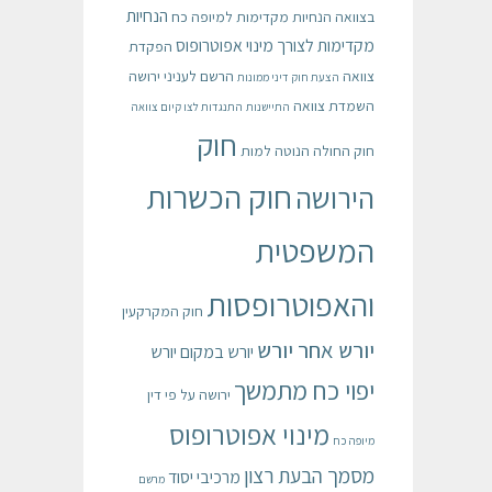
הנחיות
בצוואה
הנחיות מקדימות למיופה כח
מקדימות לצורך מינוי אפוטרופוס
הפקדת
צוואה
הרשם לעניני ירושה
הצעת חוק דיני ממונות
השמדת צוואה
התיישנות
התנגדות לצו קיום צוואה
חוק
חוק החולה הנוטה למות
חוק הכשרות
הירושה
המשפטית
והאפוטרופסות
חוק המקרקעין
יורש אחר יורש
יורש במקום יורש
יפוי כח מתמשך
ירושה על פי דין
מינוי אפוטרופוס
מיופה כח
מסמך הבעת רצון
מרכיבי יסוד
מרשם