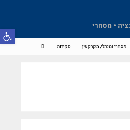
ציה • מסחרי
פתח סרגל 
מסחרי ומנהלי, מקרקעין
סקירות