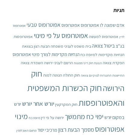
תגיות
אפוטרופוס טבעי
אדם שמונה לו אפוטרופוס
אפוטרופוס
אפוטרופוס
אפוטרופוס על פי מינוי
אפוטרופוס למעשה
אפוטרופסות
לדין
ביטול צוואה
בג"צ
בית משפט לעניני משפחה
הבעת רצון בצוואה
הנחיות מקדימות לצורך מינוי אפוטרופוס
הנחיות מקדימות למיופה כח
הפקדת צוואה
הרשם לעניני ירושה
השמדת צוואה
הצעת חוק דיני ממונות
חוק
חוק החולה הנוטה למות
התיישנות
התנגדות לצו קיום צוואה
חוק הכשרות המשפטית
הירושה
והאפוטרופסות
יורש אחר יורש
יורש
חוק המקרקעין
מינוי
יפוי כח מתמשך
במקום יורש
ירושה על פי דין
מיופה כח
אפוטרופוס
מסמך הבעת רצון
מרכיבי יסוד
מרשם האוכלוסין