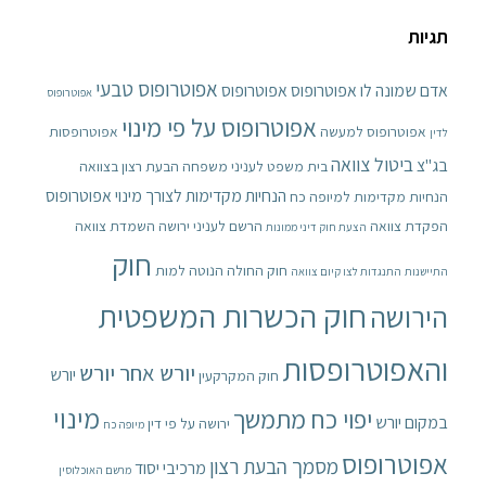
תגיות
אפוטרופוס טבעי
אדם שמונה לו אפוטרופוס
אפוטרופוס
אפוטרופוס
אפוטרופוס על פי מינוי
אפוטרופוס למעשה
אפוטרופסות
לדין
ביטול צוואה
בג"צ
בית משפט לעניני משפחה
הבעת רצון בצוואה
הנחיות מקדימות לצורך מינוי אפוטרופוס
הנחיות מקדימות למיופה כח
הפקדת צוואה
הרשם לעניני ירושה
השמדת צוואה
הצעת חוק דיני ממונות
חוק
חוק החולה הנוטה למות
התיישנות
התנגדות לצו קיום צוואה
חוק הכשרות המשפטית
הירושה
והאפוטרופסות
יורש אחר יורש
יורש
חוק המקרקעין
מינוי
יפוי כח מתמשך
במקום יורש
ירושה על פי דין
מיופה כח
אפוטרופוס
מסמך הבעת רצון
מרכיבי יסוד
מרשם האוכלוסין