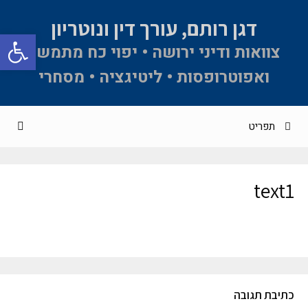
דגן רותם, עורך דין ונוטריון
פתח סרגל 
צוואות ודיני ירושה • יפוי כח מתמשך
ואפוטרופסות • ליטיגציה • מסחרי
תפריט
text1
כתיבת תגובה