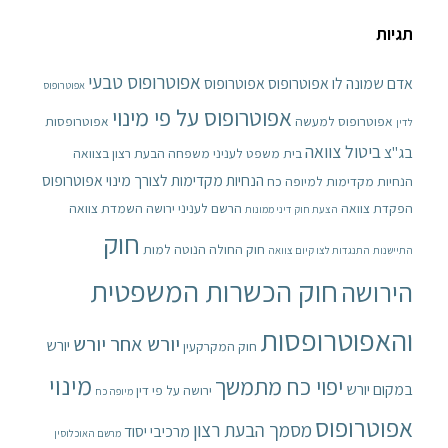
תגיות
אפוטרופוס טבעי
אדם שמונה לו אפוטרופוס
אפוטרופוס
אפוטרופוס
אפוטרופוס על פי מינוי
אפוטרופוס למעשה
אפוטרופסות
לדין
ביטול צוואה
בג"צ
בית משפט לעניני משפחה
הבעת רצון בצוואה
הנחיות מקדימות לצורך מינוי אפוטרופוס
הנחיות מקדימות למיופה כח
הפקדת צוואה
הרשם לעניני ירושה
השמדת צוואה
הצעת חוק דיני ממונות
חוק
חוק החולה הנוטה למות
התיישנות
התנגדות לצו קיום צוואה
חוק הכשרות המשפטית
הירושה
והאפוטרופסות
יורש אחר יורש
יורש
חוק המקרקעין
מינוי
יפוי כח מתמשך
במקום יורש
ירושה על פי דין
מיופה כח
אפוטרופוס
מסמך הבעת רצון
מרכיבי יסוד
מרשם האוכלוסין