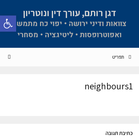
דגן רותם, עורך דין ונוטריון
פתח סרגל 
צוואות ודיני ירושה • יפוי כח מתמשך
ואפוטרופסות • ליטיגציה • מסחרי
תפריט
neighbours1
כתיבת תגובה