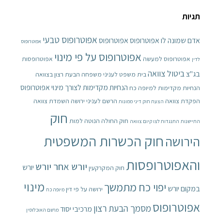
תגיות
אפוטרופוס טבעי
אדם שמונה לו אפוטרופוס
אפוטרופוס
אפוטרופוס
אפוטרופוס על פי מינוי
אפוטרופוס למעשה
אפוטרופסות
לדין
ביטול צוואה
בג"צ
בית משפט לעניני משפחה
הבעת רצון בצוואה
הנחיות מקדימות לצורך מינוי אפוטרופוס
הנחיות מקדימות למיופה כח
הפקדת צוואה
הרשם לעניני ירושה
השמדת צוואה
הצעת חוק דיני ממונות
חוק
חוק החולה הנוטה למות
התיישנות
התנגדות לצו קיום צוואה
חוק הכשרות המשפטית
הירושה
והאפוטרופסות
יורש אחר יורש
יורש
חוק המקרקעין
מינוי
יפוי כח מתמשך
במקום יורש
ירושה על פי דין
מיופה כח
אפוטרופוס
מסמך הבעת רצון
מרכיבי יסוד
מרשם האוכלוסין