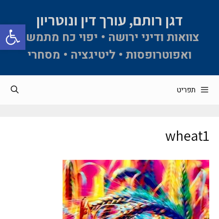
דגן רותם, עורך דין ונוטריון
פתח סרגל 
צוואות ודיני ירושה • יפוי כח מתמשך
ואפוטרופסות • ליטיגציה • מסחרי
תפריט
wheat1