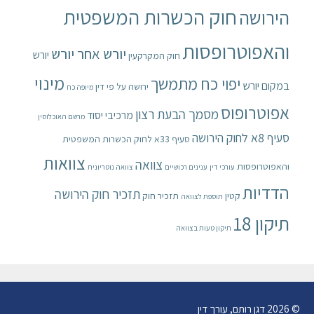
חוק הכשרות המשפטית
הירושה
והאפוטרופסות
יורש אחר יורש
יורש
חוק המקרקעין
מינוי
יפוי כח מתמשך
במקום יורש
ירושה על פי דין
מיופה כח
אפוטרופוס
מסמך הבעת רצון
מרכיבי יסוד
מרשם האוכלוסין
סעיף 8א לחוק הירושה
סעיף 33א לחוק הכשרות המשפטית
צוואות
צוואה
והאפוטרופסות
עורכי דין
ענינים רכושיים
צוואה נוטריונית
הדדיות
תזכיר חוק הירושה
קטין
תזכיר חוק
תוספת לצוואה
תיקון 18
תיקון טעות בצוואה
© 2026 דגן רותם, עורך דין