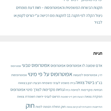
תקנות הכשרות המשפטית והאפוטרופסות – חוות דעת מומחים
ניצול הקלה לפי תקנה 11 לתקנות מס רכישה ע"י הורים לקטין או
לבגיר
תגיות
אפוטרופוס טבעי
אדם שמונה לו אפוטרופוס
אפוטרופוס
אפוטרופוס
אפוטרופוס על פי מינוי
אפוטרופוס למעשה
אפוטרופסות
לדין
ביטול צוואה
בג"צ
בית משפט לעניני משפחה
הבעת רצון בצוואה
הנחיות מקדימות לצורך מינוי אפוטרופוס
הנחיות מקדימות למיופה כח
הפקדת צוואה
הרשם לעניני ירושה
השמדת צוואה
הצעת חוק דיני ממונות
חוק
חוק החולה הנוטה למות
התיישנות
התנגדות לצו קיום צוואה