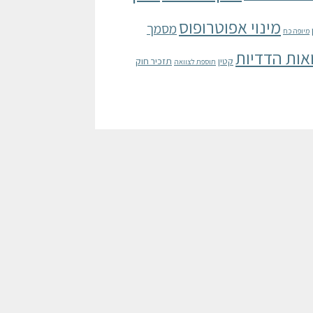
מינוי אפוטרופוס
מסמך
מיופה כח
אות הדדיות
קטין
תזכיר חוק
תוספת לצוואה