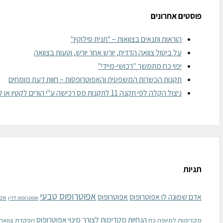
פוסטים אחרונים
הוראות ותנאים בצוואות – "תנית סילוקין"
על ביטול צוואה הדדית, יורש אחר יורש, וטעות בצוואה
יפוי כח מתמשך "רכושי-מיידי"
תקנות הכשרות המשפטית והאפוטרופסות – חוות דעת מומחים
ניצול הקלה לפי תקנה 11 לתקנות מס רכישה ע"י הורים לקטין או לבגיר
תגיות
אפוטרופוס טבעי
אדם שמונה לו אפוטרופוס
אפוטרופוס
אפ
אפוטרופוס לדין
הנחיות מקדימות לצורך מינוי אפוטרופוס
מקדימות למיופה כח
הפקדת צוואה