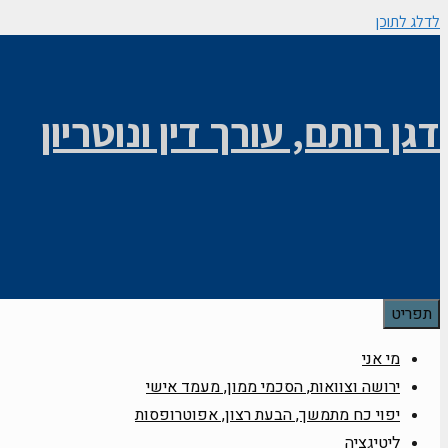
לדלג לתוכן
דגן רותם, עורך דין ונוטריון
תפריט
מי אני
ירושה וצוואות, הסכמי ממון, מעמד אישי
יפוי כח מתמשך, הבעת רצון, אפוטרופסות
ליטיגציה