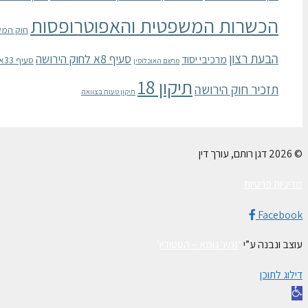
הכשרות המשפטית והאפוטרופסות
חוק המק
הבעת רצון
סעיף 8א לחוק הירושה
מרכיבי יסוד
סעיף 33א לחוק הכשרות המשפטית והאפוטרופסות
מרשם האוכלוסין
תיקון 18
תזכיר חוק הירושה
תיקון טעות בצוואה
© 2026 דגן רותם, עורך דין
מדיניות פרטיות
Facebook
עוצב ונבנה ע”י
‘
זמיר גומא – הסטודיו
’
דילוג לתוכן
פתח