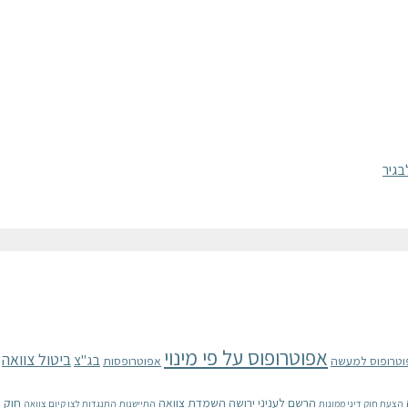
אפוטרופוס על פי מינוי
ביטול צוואה
בג"צ
וטרופוס למעשה
אפוטרופסות
הרשם לעניני ירושה
השמדת צוואה
חוק 
הצעת חוק דיני ממונות
התיישנות
התנגדות לצו קיום צוואה