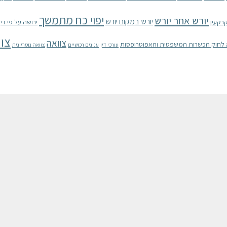
יפוי כח מתמשך
יורש אחר יורש
יורש במקום יורש
רקעין
ירושה על פי דין
צוו
צוואה
עורכי דין
ענינים רכושיים
צוואה נוטריונית