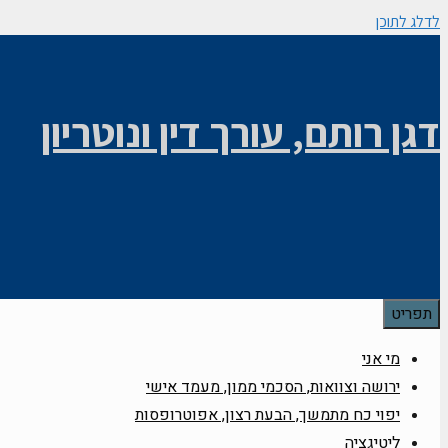
לדלג לתוכן
דגן רותם, עורך דין ונוטריון
תפריט
מי אני
ירושה וצוואות, הסכמי ממון, מעמד אישי
יפוי כח מתמשך, הבעת רצון, אפוטרופסות
ליטיגציה