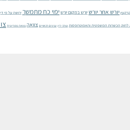
יפוי כח מתמשך
יורש אחר יורש
יורש במקום יורש
רקעין
ירושה על פי דין
צוו
צוואה
עורכי דין
ענינים רכושיים
צוואה נוטריונית