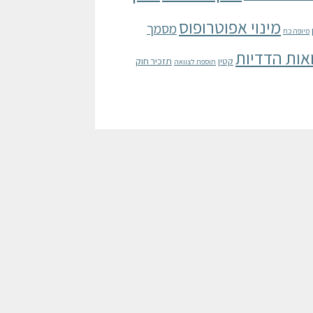
מינוי אפוטרופוס
מסמך
מיופה כח
אות הדדיות
קטין
תזכיר חוק
תוספת לצוואה