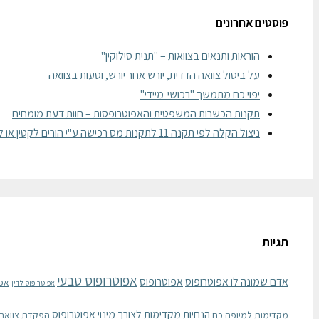
פוסטים אחרונים
הוראות ותנאים בצוואות – "תנית סילוקין"
על ביטול צוואה הדדית, יורש אחר יורש, וטעות בצוואה
יפוי כח מתמשך "רכושי-מיידי"
תקנות הכשרות המשפטית והאפוטרופסות – חוות דעת מומחים
ניצול הקלה לפי תקנה 11 לתקנות מס רכישה ע"י הורים לקטין או לבגיר
תגיות
אפוטרופוס טבעי
אדם שמונה לו אפוטרופוס
אפוטרופוס
אפ
אפוטרופוס לדין
הנחיות מקדימות לצורך מינוי אפוטרופוס
מקדימות למיופה כח
הפקדת צוואה