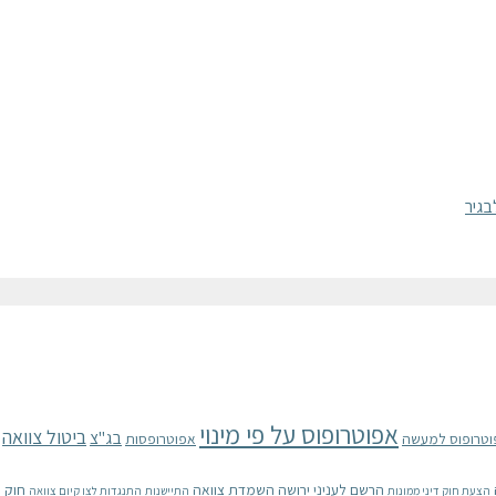
אפוטרופוס על פי מינוי
ביטול צוואה
בג"צ
וטרופוס למעשה
אפוטרופסות
הרשם לעניני ירושה
השמדת צוואה
חוק 
הצעת חוק דיני ממונות
התיישנות
התנגדות לצו קיום צוואה