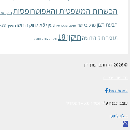
הכשרות המשפטית והאפוטרופסות
חוק המק
הבעת רצון
סעיף 8א לחוק הירושה
מרכיבי יסוד
סעיף 33א לחוק הכשרות המשפטית והאפוטרופסות
מרשם האוכלוסין
תיקון 18
תזכיר חוק הירושה
תיקון טעות בצוואה
© 2026 דגן רותם, עורך דין
מדיניות פרטיות
Facebook
עוצב ונבנה ע”י
‘
זמיר גומא – הסטודיו
’
דילוג לתוכן
פתח