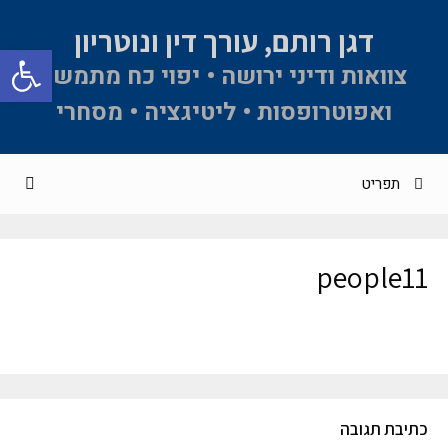
דגן רותם, עורך דין ונוטריון
פתח סרגל 
צוואות ודיני ירושה • יפוי כח מתמשך
ואפוטרופסות • ליטיגציה • מסחרי
תפריט
people11
כתיבת תגובה