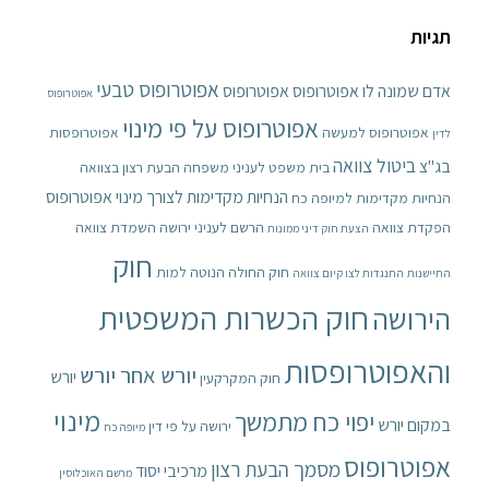
תגיות
אפוטרופוס טבעי
אדם שמונה לו אפוטרופוס
אפוטרופוס
אפוטרופוס
אפוטרופוס על פי מינוי
אפוטרופוס למעשה
אפוטרופסות
לדין
ביטול צוואה
בג"צ
בית משפט לעניני משפחה
הבעת רצון בצוואה
הנחיות מקדימות לצורך מינוי אפוטרופוס
הנחיות מקדימות למיופה כח
הפקדת צוואה
הרשם לעניני ירושה
השמדת צוואה
הצעת חוק דיני ממונות
חוק
חוק החולה הנוטה למות
התיישנות
התנגדות לצו קיום צוואה
חוק הכשרות המשפטית
הירושה
והאפוטרופסות
יורש אחר יורש
יורש
חוק המקרקעין
מינוי
יפוי כח מתמשך
במקום יורש
ירושה על פי דין
מיופה כח
אפוטרופוס
מסמך הבעת רצון
מרכיבי יסוד
מרשם האוכלוסין