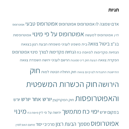
תגיות
אפוטרופוס טבעי
אדם שמונה לו אפוטרופוס
אפוטרופוס
אפוטרופוס
אפוטרופוס על פי מינוי
אפוטרופוס למעשה
אפוטרופסות
לדין
ביטול צוואה
בג"צ
בית משפט לעניני משפחה
הבעת רצון בצוואה
הנחיות מקדימות לצורך מינוי אפוטרופוס
הנחיות מקדימות למיופה כח
הפקדת צוואה
הרשם לעניני ירושה
השמדת צוואה
הצעת חוק דיני ממונות
חוק
חוק החולה הנוטה למות
התיישנות
התנגדות לצו קיום צוואה
חוק הכשרות המשפטית
הירושה
והאפוטרופסות
יורש אחר יורש
יורש
חוק המקרקעין
מינוי
יפוי כח מתמשך
במקום יורש
ירושה על פי דין
מיופה כח
אפוטרופוס
מסמך הבעת רצון
מרכיבי יסוד
מרשם האוכלוסין