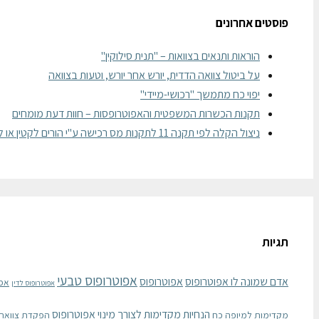
פוסטים אחרונים
הוראות ותנאים בצוואות – "תנית סילוקין"
על ביטול צוואה הדדית, יורש אחר יורש, וטעות בצוואה
יפוי כח מתמשך "רכושי-מיידי"
תקנות הכשרות המשפטית והאפוטרופסות – חוות דעת מומחים
ניצול הקלה לפי תקנה 11 לתקנות מס רכישה ע"י הורים לקטין או לבגיר
תגיות
אפוטרופוס טבעי
אדם שמונה לו אפוטרופוס
אפוטרופוס
אפ
אפוטרופוס לדין
הנחיות מקדימות לצורך מינוי אפוטרופוס
מקדימות למיופה כח
הפקדת צוואה