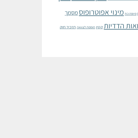
מינוי אפוטרופוס
מסמך
מיופה כח
אות הדדיות
קטין
תזכיר חוק
תוספת לצוואה