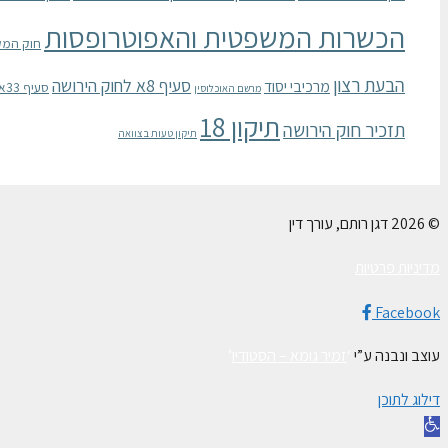
הכשרות המשפטית והאפוטרופסות
חוק המק
הבעת רצון
סעיף 8א לחוק הירושה
מרכיבי יסוד
סעיף 33א לחוק הכשרות המשפטית והאפוטרופסות
מרשם האוכלוסין
תיקון 18
תזכיר חוק הירושה
תיקון טעות בצוואה
© 2026 דגן רותם, עורך דין
מדיניות פרטיות
Facebook
עוצב ונבנה ע”י
‘
זמיר גומא – הסטודיו
’
דילוג לתוכן
פתח