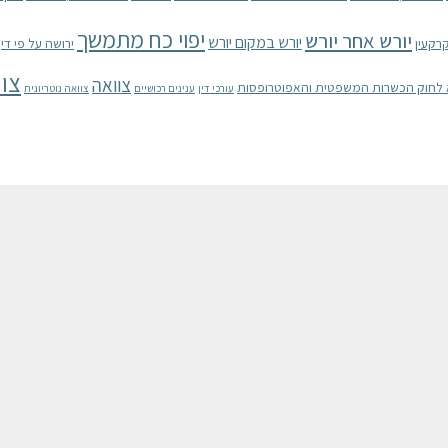
יפוי כח מתמשך
יורש אחר יורש
יורש במקום יורש
רקעין
ירושה על פי דין
צוו
צוואה
עורכי דין
ענינים רכושיים
צוואה נוטריונית