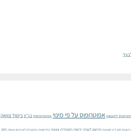
אפוטרופוס על פי מינוי
ביטול צוואה
בג"צ
וטרופוס למעשה
אפוטרופסות
הרשם לעניני ירושה
השמדת צוואה
חוק 
הצעת חוק דיני ממונות
התיישנות
התנגדות לצו קיום צוואה