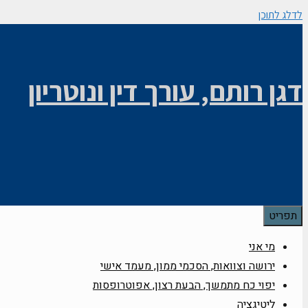
לדלג לתוכן
דגן רותם, עורך דין ונוטריון
תפריט
מי אני
ירושה וצוואות, הסכמי ממון, מעמד אישי
יפוי כח מתמשך, הבעת רצון, אפוטרופסות
ליטיגציה