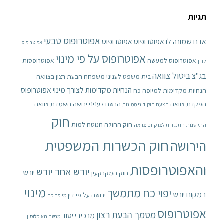
תגיות
אפוטרופוס טבעי
אדם שמונה לו אפוטרופוס
אפוטרופוס
אפוטרופוס
אפוטרופוס על פי מינוי
אפוטרופוס למעשה
אפוטרופסות
לדין
ביטול צוואה
בג"צ
בית משפט לעניני משפחה
הבעת רצון בצוואה
הנחיות מקדימות לצורך מינוי אפוטרופוס
הנחיות מקדימות למיופה כח
הפקדת צוואה
הרשם לעניני ירושה
השמדת צוואה
הצעת חוק דיני ממונות
חוק
חוק החולה הנוטה למות
התיישנות
התנגדות לצו קיום צוואה
חוק הכשרות המשפטית
הירושה
והאפוטרופסות
יורש אחר יורש
יורש
חוק המקרקעין
מינוי
יפוי כח מתמשך
במקום יורש
ירושה על פי דין
מיופה כח
אפוטרופוס
מסמך הבעת רצון
מרכיבי יסוד
מרשם האוכלוסין