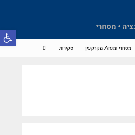
ציה • מסחרי
פתח סרגל 
מסחרי ומנהלי, מקרקעין
סקירות