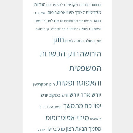
הנחיות
בצוואה
הנחיות מקדימות למיופה כח
מקדימות לצורך מינוי אפוטרופוס
הפקדת
צוואה
הרשם לעניני ירושה
הצעת חוק דיני ממונות
השמדת צוואה
התיישנות
התנגדות לצו קיום צוואה
חוק
חוק החולה הנוטה למות
חוק הכשרות
הירושה
המשפטית
והאפוטרופסות
חוק המקרקעין
יורש אחר יורש
יורש במקום יורש
יפוי כח מתמשך
ירושה על פי דין
מינוי אפוטרופוס
מיופה כח
מסמך הבעת רצון
מרכיבי יסוד
מרשם