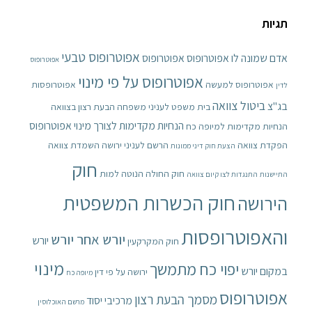
תגיות
אפוטרופוס טבעי
אדם שמונה לו אפוטרופוס
אפוטרופוס
אפוטרופוס
אפוטרופוס על פי מינוי
אפוטרופוס למעשה
אפוטרופסות
לדין
ביטול צוואה
בג"צ
בית משפט לעניני משפחה
הבעת רצון בצוואה
הנחיות מקדימות לצורך מינוי אפוטרופוס
הנחיות מקדימות למיופה כח
הפקדת צוואה
הרשם לעניני ירושה
השמדת צוואה
הצעת חוק דיני ממונות
חוק
חוק החולה הנוטה למות
התיישנות
התנגדות לצו קיום צוואה
חוק הכשרות המשפטית
הירושה
והאפוטרופסות
יורש אחר יורש
יורש
חוק המקרקעין
מינוי
יפוי כח מתמשך
במקום יורש
ירושה על פי דין
מיופה כח
אפוטרופוס
מסמך הבעת רצון
מרכיבי יסוד
מרשם האוכלוסין