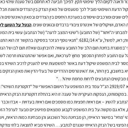
ור ודאגה לקיום הליך שיפוטי תקין. לפיכך תביעה לא תחסם בשל טענת שיהוי כ
ול הדעת השיפוטי מוביל לכך מטעמים של מאזן הצדק בין הצדדים והשגת תכליות
לים שונים ומורכבים שיסודם במערכת היחסים בין הצדדים ובמאזן האינטרסים ו
ת האדם, ושיקולים של אינטרס ציבורי ברבדים ובגוונים שונים.
הנטל על הטוען לס
מבחני ה"ויתור" (של התובע) ו"שינוי המצב לרעה" (של הנתבע) עשוי בית המשפ
נוספות; ראו, למשל, ע"א 6182/14: "תנאי נוסף הנזכר בפסיק
 כי 'במסגרת בחינת תום הלב של התובע עשויה להיבחן גם שאלת תום לבו של 
ל עם התובע לפתרון הסכסוך מחוץ לערכאות, ואם אפשר שהתנהגותו תרמה לשיהוי
מסור לבית המשפט שיקול דעת באשר למשמעות שיש להעניק לרכיב השיהוי בכ
א בחשבון, בין היתר, את 'האינטרסים ההדדיים של בעלי הדין ואת מאזן הנזקי
 מבקשים הנתבעים לדחות מחמת שיהוי'…"
בע"א 2919/07 הנ"ל עמד בית המשפט על הישום האפשרי של "דוקטרינת השי
 במקומותינו, הנפקות העיקרית של טענה זו היא בהחלת דוקטרינת הנזק הראיית
הנתבע להשיג – אם ראיות חפציות כמו מסמכים ואם ראיות בעדויות – אבדו וכב
, אלא גם מקשה על בית המשפט לקבוע ממצאים פוזיטיביים מבעד לערפל הזמן,
י 'מחיר' במישור הראייתי, הן מבחינת נטל השכנוע והן מבחינת כמות הראיות, ויש
 הפיצוי בשל הנזק הראייתי שנגרם לנתבע… השיהוי מביא לתוצאה בלתי צודק