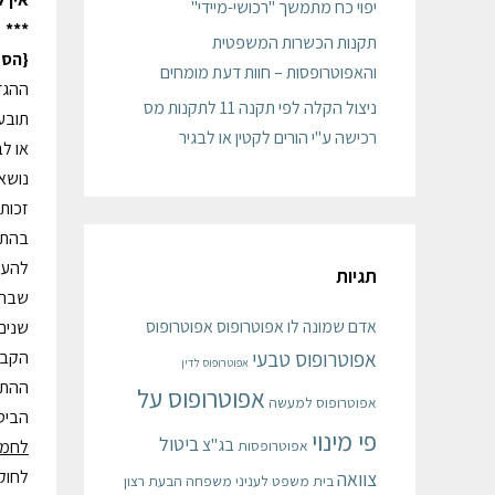
יפוי כח מתמשך "רכושי-מיידי"
***
תקנות הכשרות המשפטית
{הסק
והאפוטרופסות – חוות דעת מומחים
ההגדר
ניצול הקלה לפי תקנה 11 לתקנות מס
תובע
רכישה ע"י הורים לקטין או לבגיר
או לב
נושא הה
זכות
תגיות
שבה 
אדם שמונה לו אפוטרופוס
אפוטרופוס
שנים
אפוטרופוס טבעי
אפוטרופוס לדין
ההתי
אפוטרופוס על
אפוטרופוס למעשה
הביטוח, ס"ח 2872, במקרה של "ביטוח חיים, ביט
פי מינוי
ביטול
בג"צ
לחמ
אפוטרופסות
לחוק
צוואה
בית משפט לעניני משפחה
הבעת רצון