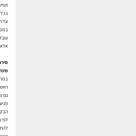
תפישו
בכל 
על ה
במסג
עובדת
אלא ל
סירו
מינהל
במרוצ
היושר
גם של
מניעת
הבקש
להחלי