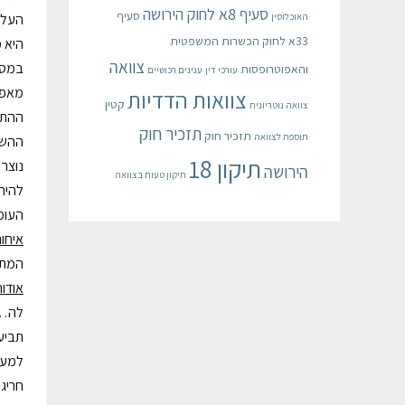
סעיף 8א לחוק הירושה
סעיף
העלי
האוכלוסין
33א לחוק הכשרות המשפטית
היא 
צוואה
במסגר
והאפוטרופסות
עורכי דין
ענינים רכושיים
מאפש
צוואות הדדיות
קטין
צוואה נוטריונית
ההתי
תזכיר חוק
תזכיר חוק
תוספת לצוואה
ההשל
תיקון 18
נוצר
הירושה
תיקון טעות בצוואה
להית
העומ
איחור
המתד
אודות
לה… 
תביעה
למעש
חריג