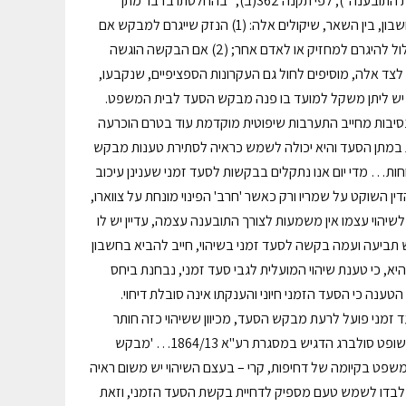
רשאי בית משפט לתת סעד זמני ("על בסיס ראיות מהימנות לכאורה בקיומה של עילת התובענה"); לפי תקנה 362(ב), "בהחלטתו בדבר מתן
הסעד הזמני, סוג הסעד, היקפו ותנאיו, לרבות לענין הערובה… יביא בית המשפט בחשבון, בין השאר, שיקולים אלה: (1) הנזק שייגרם למבקש אם
לא יינתן הסעד הזמני לעומת הנזק שייגרם למשיב אם יינתן הסעד הזמני, וכן נזק שעלול להיגרם למחזיק או לאדם אחר; (2) אם הבקשה הוגשה
. לצד אלה, מוסיפים לחול גם העקרונות הספציפיים, שנקבעו,
כי יש ליתן משקל למועד בו פנה מבקש הסעד לבית המשפט.
נסיבות מחייב התערבות שיפוטית מוקדמת עוד בטרם הוכרעה
 במתן הסעד והיא יכולה לשמש כראיה לסתירת טענות מבקש
וחות… מדי יום אנו נתקלים בבקשות לסעד זמני שענינן עיכוב
ן השוקט על שמריו ורק כאשר 'חרב' הפינוי מונחת על צווארו,
לשיהוי עצמו אין משמעות לצורך התובענה עצמה, עדיין יש לו
תביעה ועמה בקשה לסעד זמני בשיהוי, חייב להביא בחשבון
רך כלל תידחה הבקשה לסעד זמני" (רע"א 5841/11); "הלכה היא, כי טענת שיהוי המועלית לגבי סעד זמני, נבחנת ביחס
נה כי הסעד הזמני חיוני והענקתו אינה סובלת דיחוי.
הגשת בקשה לסעד זמני פועל לרעת מבקש הסעד, מכיוון ששיהוי כזה חותר
תחת הטענה בדבר הדחיפות שבמתן הסעד בפתח התובענה ובדבר חיוניותו'… כב' השופט סולברג הדגיש במסגרת רע"א 1864/13… 'מבקש
ט בקיומה של דחיפות, קרי – בעצם השיהוי יש משום ראיה
וי לבדו לשמש טעם מספיק לדחיית בקשת הסעד הזמני, וזאת