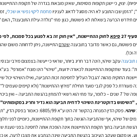
יות). יצוין, כי ישנן תקופות מסוימות, שאינן מובאות בגדרה של תקופת ההתייש
 "הזמן שבו התובע לא היה מסוגל לדאוג לעניניו
מחמת ליקוי נפשי או שכלי
, זמ
 תידרש הכרעה בשאלות לא פשוטות, כגון: מתי "נולדה עילת התובענה", האם "מי
עיף 27
סיפא
לחוק ההתיישנות, "אין חוק זה בא לפגוע בכל סמכות, לפי כ
ם פשוטות, גם כאשר מדובר בתובענה
שטרם
התיישנה, ניתן לדחותה משום שהוג
 וכו').
 תובענה
עקב שיהוי, הינה דבר חריג ביותר, שראוי כי ייעשה בצמצום מירבי ובנס
שנות החוקית מהווה 'הגבול העליון' לחסימת זכות התביעה, ואילו השיהוי יכול שי
 מעוררת כל ספק לגבי מועד תחילת "מירוץ ההתישנות" (ולא קיימים טעמים ל"עצ
תין בהגשת התביעה – ואין ביכולתו לצפות כי התקופה "תקוצר" עקב "שיהוי" (ובכמה זמן).
 "
השימוש בדוקטרינת השיהוי לדחית תביעה הוא נדיר וחריג במקומותינו
שיהוי.
פסק הדין המנחה בהקשר זה הינו ע"א
ים של שיהוי, אף שהתביעה הוגשה בתוך תקופת ההתיישנות, כיומיים לפני ח
 הגשת תביעה בתוך תקופת ההתיישנות אינה הופכת אותה לחסינה בפני טענת ש
ע, או מקום שעקב העיכוב בהגשת התביעה שינה הנתבע את מצבו לרעה, או כא