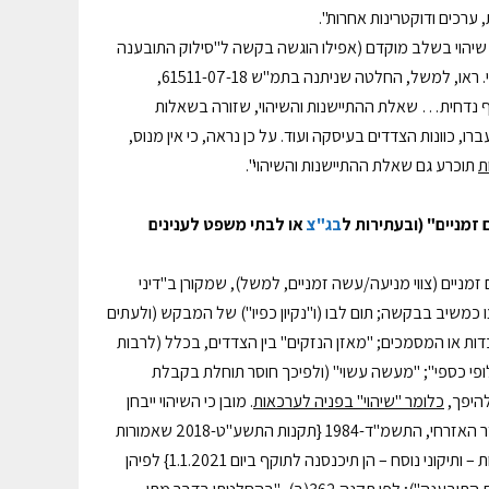
 ערכים ודוקטרינות אחרות".
שיהוי בשלב מוקדם (אפילו הוגשה בקשה ל"סילוק התובענה
בהקשר לטענת השיהוי. ראו, למשל, החלטה שניתנה בתמ"ש 61511-07-18,
 נדחית… שאלת ההתיישנות והשיהוי, שזורה בשאלות
, כוונות הצדדים בעיסקה ועוד. על כן נראה, כי אין מנוס,
ת
תוכרע גם שאלת ההתיישנות והשיהוי".
זמניים" (ובעתירות ל
בג"צ
או לבתי משפט לענינים
ניים (צווי מניעה/עשה זמניים, למשל), שמקורן ב"דיני
 כמשיב בבקשה; תום לבו (ו"נקיון כפיו") של המבקש (ולעתים
בדות או המסמכים; "מאזן הנזקים" בין הצדדים, בכלל (לרבות
לופי כספי"; "מעשה עשוי" (ולפיכך חוסר תוחלת בקבלת
להיפך,
כלומר "שיהוי" בפניה לערכאות
. מובן כי השיהוי ייבחן
לפי נסיבותיו הקונקרטיות של כל מקרה. כיום באים עקרונות אלו לביטוי גם בתקנות סדר האזרחי, התשמ"ד-1984 {תקנות התשע"ט-2018 שאמורות
; ולאחר מספר דחיות – ותיקוני נוסח – הן תיכנסנה לתוקף ביום 1.1.2021} לפיהן