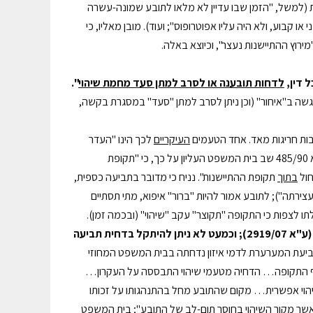
נות (למשל, "הזמן שבו עדיין לא מלאו לתובע שמונה-עשרה
ני או קבוע, ולא היה עליו אפוטרופוס"; ועוד). מובן מאליו, כי
רוץ ההתיישנות נעצר", וכיוצא באלה.
ל דין,
לדחות תובענה או לסרב למתן סעד מחמת שיהוי
".
שה ב"איחור" (וכן ניתן לסרב למתן "סעד" במסגרת בקשה,
יבות חריגות מאד. אחד הטעמים
העיקריים
לכך הינו "העדר
וודאות": בעוד שתקופות ההתיישנות לכאורה ידועות, "שיהוי" הינו מונח "אמורפי". בע"א 485/90 שב בית המשפט העליון על כך, כי "תקופת
חול
בתוך
תקופת ההתיישנות". נניח כי מדובר בתביעה כספית,
ירתה"); לתובע אמור להיות "ברור" איפוא, מתי תסתיים
" (ע"א 2919/07); וכמעט לא ניתן להיתקל בדחית תביעה
 6805/99: כאמור בפסק הדין, "תביעת המערערת לדמי איזון נדחתה בבית המשפט המחוזי
לוף התקופה… הדחיה מטעמי שיהוי התבססה על העקרון…
יהוי אפשרית… מקום שהתובע מחל בהתנהגותו על זכותו
שר מקור השיהוי בחוסר תום-לב של התובע"; בית המשפט