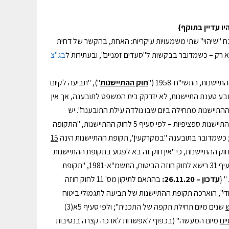
נח "שיהוי" שתי משמעויות עיקריות: האחת, בהקשר של דחית
 רק – כשמדובר בבקשות ל"סעדים זמניים", ובעתירות ל
בג"צ
חוק ההתיישנות
"), "תביעה לקיום
בע טענת התיישנות, לא יזדקק בית המשפט לתובענה, אך אין
פי סעיף 6 לחוק ההתיישנות, "תקופת ההתיישנות מתחילה ביום שבו נולדה עילת התובענה". יש
להעלות טענת התיישנות "בהזדמנות הראשונה". בענינים שונים עשויות לחול תקופות התיישנות ספציפיות – לפי סעיף 5 לחוק ההתיישנות, "התקופה
 כשמדובר בתובענה "במקרקעין", תקופת ההתיישנות הינה
15
, נקבע בסעיף 27 רישא לחוק ההתיישנות, כי "אין חוק זה בא לפגוע בתקופת ההתיישנות
הקבועה לענין פלוני בדין אחר, אלא אם נאמר כך במפורש בחוק זה" – למשל, לפי סעיף 31 רישא לחוק חוזה הביטוח, התשמ"א-1981, "תקופת
 {
עדכון – 26.11.20:
בהתאם לתיקון מס' 11 לחוק חוזה
שנים מיום תחילת תקפה של התכנית"; ולפי סעיף 5א(3)
ים
מיום המעשה" (בכפוף לאפשרות לארכה קצרה בנסיבות