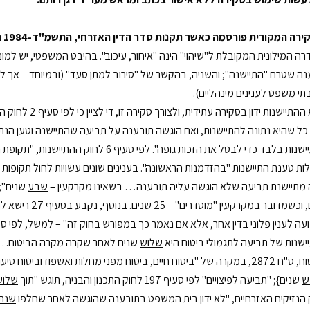
ירה
המקורית
פורסמה כאשר תקנות סדר הדין האזרחי, התשמ"ד-1984 היו עדיין בתוקף}
ה המילונית המקובלת ל"שיהוי" הינה "איחור, עיכוב". בהיבט המשפטי, יש למו
נה שטרם "התיישנה"; והשניה, בהקשר של "סירוב למתן סעד" (ובמיוחד – אך לא
תי משפט לענינים מינהליים).
תיישנות ידון בסקירה עתידית, ולצורך סקירה זו, די לציין כי לפי סעיף 2 לחוק ההתיישנות, התשי"ח-1958 ("
 כל שהיא נתונה להתיישנות, ואם הוגשה תובענה על תביעה שהתיישנה וטען הנת
בהתיישנות בלבד כדי לבטל את הזכות גופה". ל
מתיישנת תביעה שלא הוגשה עליה תובענה… בשאינו מקרקעין –
שבע
שנים";
, וכשמדובר במקרקעין "מוסדרים" –
25
שנים. בנוסף
ישנות של תביעה לתגמולי ביטוח היא
שלוש
שנים לאחר שקרה מקרה הביטוח…"
וח מפני מחלות ואשפוז וביטוח סיעודי", הוארכה תקופת ההתיישנות של תביעה לתגמולי ביטוח
ש
שנים}; "תביעה לפיצויים" לפי סעיף 197 לחוק התכנון והבניה, תוגש "תוך
שלוש
 הנזיקים האזרחיים, "לא ידון בית המשפט בתובענה שהוגשה לאחר שחלפו
שנתי