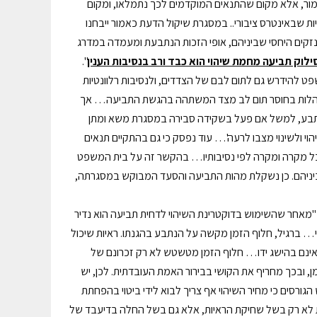
אמור, אלא מקום שהתנאים המוקדמים לכך נתמלאו, ומקום
 שבאינטרס ציבורי.. במסגרת שיקול הדעת כאמור ייבחנו
הנזקים היחסי שביניהם, אופי הזכות הנתבעת ומעמדה במדרג
ילוק תביעה מחמת שיהוי הוא כבד ורב בנסיבות הענין
".
ט להידרש גם לתום לבם של הצדדים, ולנסיבות רלוונטיות
ה בהקשר זה הוא התנהלות בחוסר תום לב מצד המשתהה בהגשת התביעה… אך
הנתבע, למשל אם פעל בשקידה סבירה במסגרת משא ומתן
 ולשינוי מצבו לרעה'… עוד נפסק כי גם בהתקיים תנאים
ל מקרה ומקרה לפי נסיבותיו… בהקשר זה על בית המשפט
ם ביניהם. כן נשקלת מהות התביעה והסעד המבוקש במסגרתה,
הוי": "מאחר שהשימוש בדוקטרינת השיהוי לדחית תביעה הוא נדיר
י… ברגיל, חלוף הזמן מקשה על הנתבע בהגנתו. ראיות שיכול
ר אינם בהישג ידו… חלוף הזמן מטשטש לא רק זכרונם של
 ובכך מחריף את הקושי בבירור האמת העובדתית. לכן, יש
 הגורסים כי מחיר השיהוי אף צריך לבוא לידי ביטוי בהפחתת
ת לא רק בשל שחיקת הראיות, אלא גם בשל החלה בדיעבד של