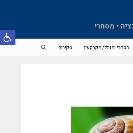
ציה • מסחרי
פתח סרגל 
מסחרי ומנהלי, מקרקעין
סקירות