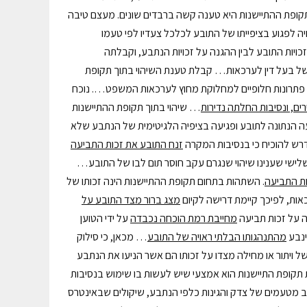
תקופת ההתיישנות היא טענה קשה ברבדים שונים. מעצם טיבה
 לפגוע בציפייתו של התובע לכלכל צעדיו לפי טעמו
כויות התובע לבין ההגנה על זכויות הנתבע, וקבלתה
של בעל דין לערכאות… קבלת טענת השיהוי בתוך תקופת
 פתרונות חלופיים למחלוקת מחוץ לערכאות המשפט…. נוכח
, ונסיבות החלתה נדירות
… שיהוי בתוך תקופת ההתיישנות
 הנתונה לתובע ופגיעה בציפיה הלגיטימית של הנתבע שלא
דרש להוכיח כי בנסיבות המקרה
זנח התובע את זכות התביעה
י שלישי שענינו שיהוי שנגרם עקב חוסר תום לבו של התובע…
ות התביעה
. השתהות בתחום תקופת ההתיישנות הינה זכותו של
ות, לפיכך קיימת דרישה לקיום
מצג ברור מצד התובע על
ה על זכות תביעה
מחייבת רמת הוכחה נכבדה
על ידי הטוען
ינבע
מהתנהגותו הבלתי ראויה של התובע
… מכאן, כי סילוק
ל ויתור או מחילה מצדו על זכותו הם אשר הניעו את הנתבע
קופת התיישנות הוא אמצעי שיש לעשות בו שימוש בנסיבות
 מטעמים של צדק והגינות כלפי הנתבע, שיקולים שבאינטרס