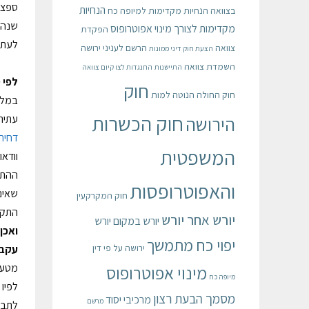
ספציפ
הנחיות
בצוואה
הנחיות מקדימות למיופה כח
שנה";
מקדימות לצורך מינוי אפוטרופוס
הפקדת
לעתים
צוואה
הרשם לעניני ירושה
הצעת חוק דיני ממונות
השמדת צוואה
התיישנות
התנגדות לצו קיום צוואה
לפי ס
חוק
חוק החולה הנוטה למות
במלי
חוק הכשרות
עתירה
הירושה
דחית
המשפטית
ההתיי
והאפוטרופסות
שאינה
חוק המקרקעין
התקופה של 7 שנים – כלומר, עד מתי הוא רשאי להמ
יורש אחר יורש
יורש במקום יורש
ואכן,
יפוי כח מתמשך
ירושה על פי דין
עקב 
מטעמ
מינוי אפוטרופוס
מיופה כח
לפיו
מסמך הבעת רצון
מרכיבי יסוד
מרשם
לתבו