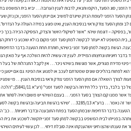
לב ומתן הסעד צודק וראוי בנסיבות הענין, ואינו פוגע במידה העולה על הנדרש"
ר, בפסיקה – דוגמת שיהוי. "אשר לשיקולי היושר והצדק, הפסיקה הכירה בכך 
ע, בית המשפט לא ייעתר לבקשה למתן סעד זמני מקום בו לא שוכנע כי דוחק ה
ענה. הגשת בקשה למתן סעד זמני בשיהוי, חותרת תחת הטענה בדבר הדחיפות
בדבר חיוניותו ונחיצותו המיידית. לענין זה עשויה להיות השלכה אף על מאזן הנ
 פינוי מדירת מגורים, אשר מוגשות בשיהוי ניכר… אין לקבל התנהלות של בעל הדי
הוא לפתוח בהליכים שונים שמטרתם לעכב או למנוע את הפינוי. גם אם ייטען כי 
ות לצורך השאלה אם מתן הסעד הזמני צודק וראוי בנסיבות הענין… מי שמגיש 
כי בשל כך בלבד, בד
ד אשר ממנו קם הצורך בסעד הזמני… בעצם השיהוי יש משום ראיה לסתור את הטע
בהקשר זה נאמר… ברע"א 3285/13… 'שיהוי בהגשת תביעה וב
הה בפנייתו לבית המשפט בבקשה למתן סעד זמני יתקשה לשכנע את בית המשפ
ר את טענתו שהצו חיוני ושהענקתו אינה סובלת דיחוי… לכן עשוי לעיתים השיה