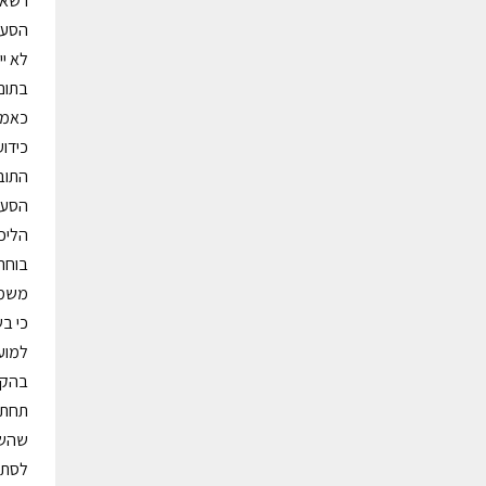
בתום 
כאמו
כידו
התוב
הסעד 
הליכי
בוחר 
משמע
למוע
שהשת
לסתו