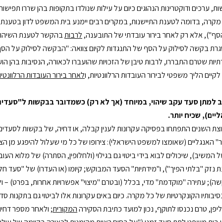
ת, ערכים ודוקטרינות הנהוגים כיום על עילות שנולדו בתקופות בהן שררו תפישות,
מקרה, בדומה לטענת התיישנות, במקרים רבים יימנע בית המשפט לדון בטענת 
סף"), אלא רק לאחר בירור עובדתי של התובענה,
לרבות
רת בקשה לסילוק על הסף של התנגדות לקיום צוואה: "הבקשה לסילוק על הסף
יות שטרם התבררו, לרבות טיבן של הזכויות שהועברו לכאורה, הנסיבות בהן הועברו
קיים הליך משפטי לבירור העובדות הרלוונטיות, ו
לאחר בירור העובדות הרלוונטיו
ב למתן סעד עקב שיהוי, במיוחד (אך לא רק) כשמדובר בבקשות ל"סעדים 
יים), שכיח יותר.
ת השנים התפתחו בפסיקה עקרונות לענין קבלה, או דחיה, של בקשות לסעדים זמ
" האנגליים (שאומצו למשפט הישראלי): צירופו של כל מי שעלול להיפגע מן הצו
 המשיב), שיכולים לבוא בידי ביטוי גם בגילוי (ולחלופין, הסתרה) של מלוא העו
 נזק "בלתי הפיך"), ו"מידתיות" הסעד המבוקש; קיומו (או העדרו) של "סעד ח
ה); עתירה "מוקדמת" מדי, בכלל (ובטרם "מיצוי" אפשרויות אחרות, בפרט) – ו
פן, טרם נכנסו לתוקף, נכון למועד כתיבת הסקירה
המקורית