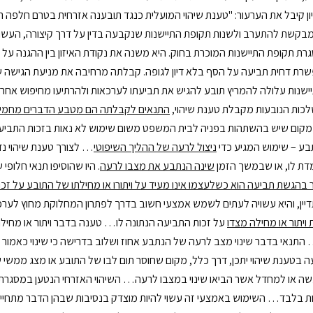
ון קיבל את הערעור: "טענת שיהוי המועלית כנגד תובענה אזרחית בטרם חלפה 
מבקשת להתערב ולשנות תקופת התיישנות שנקבעה בדין על דרך קיצורה, העשויה
ת תקופת התיישנות המוכרת בחוק. היא משנה את נקודת האיזון בין ההגנה על ז
רת דחית תביעה על הסף בלא דיון לגופה. קבלתה מרחיבה את מניעת הגישה 
ישנות עלולה להמריץ תובע להגיש את תביעתו לערכאות ולהרתיעו מחיפוש אחר
כות הנובעות מקבלת טענת שיהוי,
התנאים לקבלתה הם מטבע הדברים מחמירים
 מקום שיש בהשתהות בפניה לבית המשפט משום שימוש לא נאות בזכות התביעה
בע – שימוש המגיע כדי
ניצול לרעה של ההליך השיפוטי
… לצורך טענת שיהוי נ
דת לו, או שבמשך הזמן
שינה הנתבע את מצבו לרעה
. היו שהוסיפו תנאי חלופ
 בהגשת תביעה הוא כשלעצמו אינו מעיד על ויתורו או מחילתו של התובע על זכ
יין, והיא עשויה לעתים לשמש אמצעי חשוב בדרך לפתרון המחלוקת מחוץ לערכא
 ויתור או מחילה מצדו
על זכות התביעה הנתונה לו… טענה בדבר ויתור או מחיל
התנאי בדבר שינוי מצב לרעה של הנתבע אחוז ושלוב בדרישה כי שינוי כאמור 
 בטענת שיהוי יתכן, דרך כלל, מקום שחוסר תום לבו של התובע או מצג ממשי ש
ה או למחדל אשר הביאו שינוי במצבו לרעה… השיהוי האזרחי הנטען במסגרת ת
ות בלבד… השימוש באמצעי זה עשוי להיות מוצדק בנסיבות שבהן הדבר מתחייב