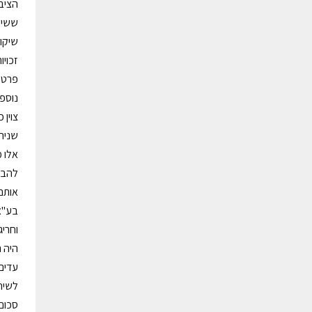
הציב
ששיק
שיקו
זכויו
פרט ל
צוין
שניה
אלו 
להבי
אותם
וחריג
היה 
עדים
לשיהו
סכום