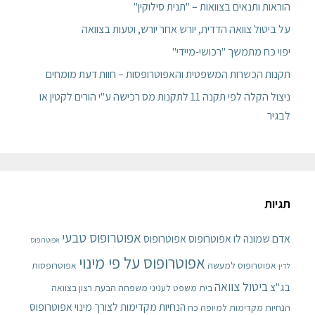
הוראות ותנאים בצוואות – "תנית סילוקין"
על ביטול צוואה הדדית, יורש אחר יורש, וטעות בצוואה
יפוי כח מתמשך "רכושי-מיידי"
תקנות הכשרות המשפטית והאפוטרופסות – חוות דעת מומחים
ניצול הקלה לפי תקנה 11 לתקנות מס רכישה ע"י הורים לקטין או
לבגיר
תגיות
אפוטרופוס טבעי
אדם שמונה לו אפוטרופוס
אפוטרופוס
אפוטרופוס
אפוטרופוס על פי מינוי
אפוטרופוס למעשה
אפוטרופסות
לדין
ביטול צוואה
בג"צ
בית משפט לעניני משפחה
הבעת רצון בצוואה
הנחיות מקדימות לצורך מינוי אפוטרופוס
הנחיות מקדימות למיופה כח