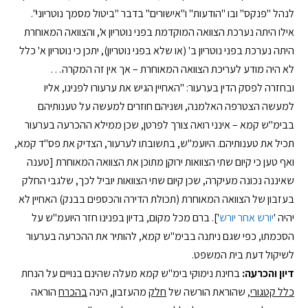
לנהל "פנקס" ובו "הודעות" ו"אישורים" בדבר "ביטול מסמך נוטריוני".
אילו היתה נערכת הצוואה המוקדמת בפני נוטריון א', והצוואה המאוחרת
היתה נערכת בפני נוטריון ב' (או שלא בפני נוטריון), יתכן כי נוטריון א' כלל
לא היה מודע לעריכת הצוואה המאוחרת – אך אין זה המקרה…
ובחזרה לפסק הדין בערעור: "האחיין הגיש את ערעורו לפנינו, אליו
למעשה הצטרפה האלמנה, ושניהם חוזרים למעשה על טענותיהם
בבימ"ש קמא – אינני רואה צורך לפרטן, שכן ממילא ההכרעה בערעור
תכיל את טענותיהם. היועמ"ש, בתשובתו לערעור, הצדיק את פס"ד קמא,
ואף טען כי קיום שתי הצוואות ירוקן מתוכן את הצוואה המאוחרת [טענה
שאיננה נכונה מעיקרה, שכן קיום שתי הצוואות יוביל לכך, שלגבי החלק
בעזבון של הצוואה המאוחרת (תכולת הדירה והכספים בבנק) האחיין לא
יהיה '
יורש אחר יורש
']. ברם מכל מקום, בדיון בפנינו חזר היועמ"ש על
הסכמתו, כפי שגם ניתנה בבימ"ש קמא, להותיר את ההכרעה בערעור
לשיקול דעת בית המשפט.
דיון והכרעה:
בחינת נימוקי בימ"ש קמא מעלה שהינם בנויים על הנחת
כלל קטגורי
, שהוראת הורשה של
חלק
מהעזבון, הינה
בהכרח
הוראה