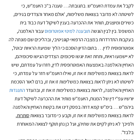
לקבל את עמדת היועמ"ש. בתגובתה… טענה ב"כ היועמ"ש, כי
לשיטתה לא מדובר בצוואות משלימות, 'אולם מאחר והצדדים בגירים,
כשירים ומיוצגים, תותיר את ההכרעה בענין לשיקול דעת כבוד בית
המשפט'. בין לבין הוגשה
תובענה למינוי אפוטרופוס
עבור האלמנה,
בעקבות התדרדרות במצבה הרפואי-קוגניטיבי, ובהליכים שם מונתה לה
אפוטרופוסית לדין… בתום הדיון הוסכם כי הליך שמיעת הראיות יבוטל,
לא יישמעו ראיות, ותחת זאת יוגשו סיכומים. הצדדים הגישו סיכומיהם,
האחיין והאלמנה באמצעות האפוטרופסית לדין, חזרו על עמדתם, שיש
לראות בצוואות כמשלימות זו את זו, ואילו היועמ"ש חזר על עמדתו, כי
לשיטתו לא ניתן לראות בצוואות כמשלימות זו את זו, ברם לאור הסכמת
האחיין והאלמנה, לראות בצוואות כמשלימות זו את זו, ובהעדר
התנגדות
יורשיו עפ"י דין של המנוח, היועמ"ש מותיר את ההכרעה לשיקול דעת
ביהמ"ש… בימ"ש קמא דחה בפסק דינו את בקשת האחיין והאלמנה
לראות בצוואות כמשלימות זו את זו, וקבע כי מדובר בצוואות
סותרות
,
ולפיכך לא ניתן לקיים את שתיהן, ועל כן נתן תוקף לצוואה המאוחרת
בלבד".