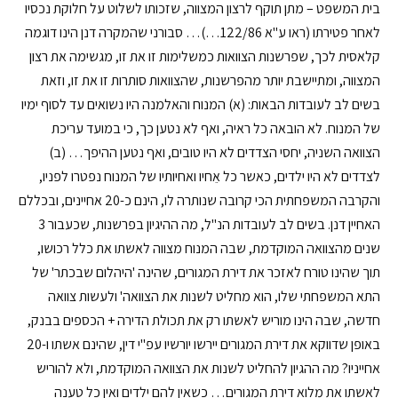
בית המשפט – מתן תוקף לרצון המצווה, שזכותו לשלוט על חלוקת נכסיו
לאחר פטירתו (ראו ע"א 122/86…)… סבורני שהמקרה דנן הינו דוגמה
קלאסית לכך, שפרשנות הצוואות כמשלימות זו את זו, מגשימה את רצון
המצווה, ומתיישבת יותר מהפרשנות, שהצוואות סותרות זו את זו, וזאת
בשים לב לעובדות הבאות: (א) המנוח והאלמנה היו נשואים עד לסוף ימיו
של המנוח. לא הובאה כל ראיה, ואף לא נטען כך, כי במועד עריכת
הצוואה השניה, יחסי הצדדים לא היו טובים, ואף נטען ההיפך… (ב)
לצדדים לא היו ילדים, כאשר כל אֵחיו ואחיותיו של המנוח נפטרו לפניו,
והקרבה המשפחתית הכי קרובה שנותרה לו, הינם כ-20 אחיינים, ובכללם
האחיין דנן. בשים לב לעובדות הנ"ל, מה ההיגיון בפרשנות, שכעבור 3
שנים מהצוואה המוקדמת, שבה המנוח מצווה לאשתו את כלל רכושו,
תוך שהינו טורח לאזכר את דירת המגורים, שהינה 'היהלום שבכתר' של
התא המשפחתי שלו, הוא מחליט לשנות את הצוואה' ולעשות צוואה
חדשה, שבה הינו מוריש לאשתו רק את תכולת הדירה + הכספים בבנק,
באופן שדווקא את דירת המגורים יירשו יורשיו עפ"י דין, שהינם אשתו ו-20
אחייניו? מה ההגיון להחליט לשנות את הצוואה המוקדמת, ולא להוריש
לאשתו את מלוא דירת המגורים… כשאין להם ילדים ואין כל טענה