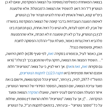
בצוואה המאוחרת כמשלימה/מוסיפה על הצוואה המוקדמת, שאם לא כן
הנוטריון ז"ל היה דואג להשמיד את הצוואה ה'מבוטלת'. אלא שלטענת
בימ"ש קמא, הואיל והאחיין לא טרח להגיש תצהיר של בן הנוטריון,
לאימות הטענה העובדתית בדבר קיומה של הצוואה המוקדמת במשרדו
של אביו, לא זימנו לעדות, ולא הגיש כל ראיה אחרת, כגון תכתובת בינו
לבין בן הנוטריון, על כן לא רק שטענה זו לא הוכחה, אלא שההמנעות
מלהביא ראיה/עדות כאמור, פועלת עפ"י ההלכה הפסוקה לחובת
האחיין, ומשמשת כנגדו".
אכן, כאמור לעיל, וכמפורט בסקירה
זאת
, לפי סעיף 36(א) לחוק הירושה,
"…השמיד המצווה את הצוואה, חזקה עליו שהתכוון בכך לבטלה" (וראו
גם סקירות
זאת
,
זאת
ו
זאת
). אך ראוי לציין, כי על צוואה "נוטריונית" חלות
אמנם הוראות ספציפיות (ראו
תקנה 23(ב) לתקנות הנוטריונים
,
התשל"ז-1977, לפיה, בין היתר, "נוטריון ינהל פנקס צוואות, וירשום בו את
מועד עריכת הצוואה, שם המצווה, המספר הסידורי של האישור הנוטריוני,
איזור הפעולה ושם הרשם לעניני ירושה, שאצלו
הופקדה
הצוואה ומועד
הפקדתה…"); אך על צוואה "נוטריונית" חלות הוראות דין נוספות, שחלות
על כל "מסמך נוטריוני" – ובין היתר, בהתאם לתקנות הנ"ל, על הנוטריון