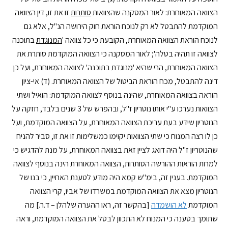
הצוואה המאוחרת: לאור המסקנה שהצוואות
סותרות
זו את זו, דין הצוואה
המוקדמת להתבטל לא רק לנוכח הוראת חוק הירושה הנ"ל, אלא גם
לנוכח הוראת הצוואה המאוחרת, הקובעת כי כל צוואה '
המנוגדת
בתוכנה
לצוואה זו תהיה בטלה'; לאור המסקנה כי הצוואה המוקדמת סותרת את
הצוואה המאוחרת, הרי שהיא 'מנוגדת בתוכנה' לצוואה המאוחרת, ועל כן
דינה להתבטל, מכח הוראת הביטול של הצוואה המאוחרת. (ד) אי-ציון
הוראה בצוואה המאוחרת, שהינה בנוסף לצוואה המוקדמת: הואיל ושתי
הצוואות נערכו ע"י אותו נוטריון ז"ל, ובהפרש של 3 שנים בלבד, חזקה על
הנוטריון שידע בעת עריכת הצוואה המאוחרת, על הצוואה המוקדמת, ועל
כן לו רצה המנוח כי שתי הצוואות יקוימו כמשלימות זו את זו, סביר להניח
שהנוטריון ז"ל היה דואג לציין זאת בצוואה המאוחרת, על מנת להדגיש כי
למרות הוראות ההורשה הסותרות, הצוואה המאוחרת הינה בנוסף לצוואה
המוקדמת. בענין זה, בימ"ש קמא היה מודע לטענת האחיין, כי בנו של
הנוטריון מצא את הצוואה המוקדמת במשרדו של אביו, קרי הצוואה
המוקדמת
לא הושמדה
[בהקשר זה, ראו ההערה שלהלן – ד.ר.] מה
שתומך בטענה כי המנוח לא התכוון לבטל את הצוואה המוקדמת, וראה