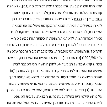
המאוחרת איננה קובעת שהאלמנה יורשת
רק
חלק מהעזבון, אלא הינה
קובעת שהאלמנה יורשת חלק מהעזבון, ולגבי יתרת העזבון הצוואה
שותקת
, אין כל
הכרח
לראות בצוואות כסותרות זו את זו, ובהחלט ניתן
לראותן כמשלימות זו את זו: הצוואה המוקדמת משלימה את הצוואה
המאוחרת, לגבי אותו חלק בעזבון, שהצוואה המאוחרת שותקת לגביו.
מאחר ואפריורית ניתן לראות את הצוואות הן כסותרות והן כמשלימות –
כיצד נכריע בדבר? לשם כך בדיוק נועדה מלאכת הפרשנות, הנלמדת בין
היתר מלשון הצוואות, הגיונן וסבירותן, בשים לב לנסיבות (הלכת טלמצ'יו,
ע"א 1900/96) [פורסם בנבו] – ונפרט בתמצית את העקרונות, כפי שגם
בימ"ש קמא עמד עליהן: סעיף 54 לחוק הירושה, הוא המקנה לבית
משפט את הסמכות לפרש צוואה, וגם מתווה את הדרך לעשות כן: '(א)
מפרשים צוואה לפי אומד דעתו של המצווה כפי שהיא משתמעת מתוך
הצוואה, ובמידה שאינה משתמעת מתוכה – כפי שהיא משתמעת מתוך
הנסיבות. (ב) צוואה הניתנת לפירושים שונים, הפירוש המקיים אותה עדיף
על פירוש שלפיו היא בטלה". בעת פרשנות צוואה, על בית המשפט
לפרש הצוואה באופן שיגשים את רצון המצווה. זהו רעיון העל המנחה את