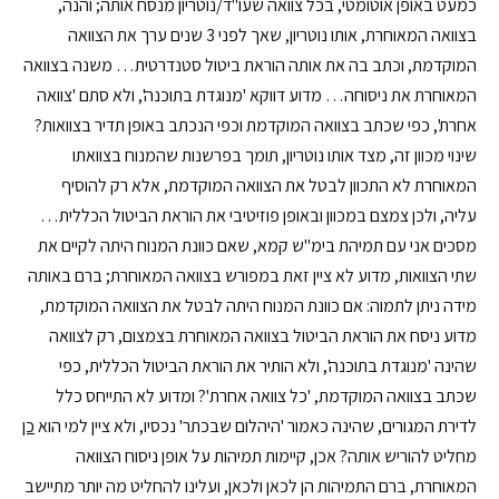
כמעט באופן אוטומטי, בכל צוואה שעו"ד/נוטריון מנסח אותה; והנה,
בצוואה המאוחרת, אותו נוטריון, שאך לפני 3 שנים ערך את הצוואה
המוקדמת, וכתב בה את אותה הוראת ביטול סטנדרטית… משנה בצוואה
המאוחרת את ניסוחה… מדוע דווקא 'מנוגדת בתוכנה', ולא סתם 'צוואה
אחרת', כפי שכתב בצוואה המוקדמת וכפי הנכתב באופן תדיר בצוואות?
שינוי מכוון זה, מצד אותו נוטריון, תומך בפרשנות שהמנוח בצוואתו
המאוחרת לא התכוון לבטל את הצוואה המוקדמת, אלא רק להוסיף
עליה, ולכן צמצם במכוון ובאופן פוזיטיבי את הוראת הביטול הכללית…
מסכים אני עם תמיהת בימ"ש קמא, שאם כוונת המנוח היתה לקיים את
שתי הצוואות, מדוע לא ציין זאת במפורש בצוואה המאוחרת; ברם באותה
מידה ניתן לתמוה: אם כוונת המנוח היתה לבטל את הצוואה המוקדמת,
מדוע ניסח את הוראת הביטול בצוואה המאוחרת בצמצום, רק לצוואה
שהינה 'מנוגדת בתוכנה', ולא הותיר את הוראת הביטול הכללית, כפי
שכתב בצוואה המוקדמת, 'כל צוואה אחרת'? ומדוע לא התייחס כלל
לדירת המגורים, שהינה כאמור 'היהלום שבכתר' נכסיו, ולא ציין למי הוא
כן
מחליט להוריש אותה? אכן, קיימות תמיהות על אופן ניסוח הצוואה
המאוחרת, ברם התמיהות הן לכאן ולכאן, ועלינו להחליט מה יותר מתיישב