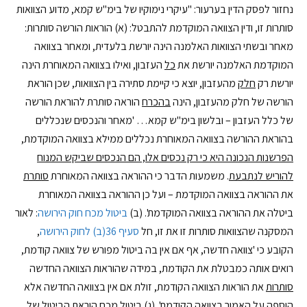
נחזור לפסק הדין בערעור: "עיקרי נימוקיו של בימ"ש קמא, מדוע הצוואות
סותרות זו, ודין הצוואה המוקדמת להתבטל: (א) הוראות הורשה סותרות:
מאחר ובשתי הצוואות האלמנה הינה יורשת בלעדית, ומאחר בצוואה
המוקדמת האלמנה יורשת את
כל
העזבון, ואילו בצוואה המאוחרת הינה
יורשת רק
חלק
מהעזבון, יוצא כי קיימת סתירה בין הצוואות, שכן הוראת
הורשה של חלק מהעזבון, הינה
בהכרח
הוראה סותרת להוראת הורשה
של כלל העזבון – ובלשון בימ"ש קמא… 'מאחר והנכסים שנכללים
בהוראת ההורשה בצוואה המאוחרת נכללים ממילא בצוואה המוקדמת,
הפרשנות הנכונה היא כי רק נכסים אלו, הם הנכסים שביקש המנוח
להוריש לנתבעת
. משמעות הדבר כי ההוראה בצוואה המאוחרת
סותרת
את ההוראה בצוואה המוקדמת – ועל כן ההוראה בצוואה המאוחרת
ביטלה את ההוראה בצוואה המוקדמת'. (ב)
ביטול מכח חוק הירושה
: לאור
המסקנה שהצוואות סותרות זו את זו, חל
סעיף 36(ב) לחוק הירושה
,
הקובע כי 'צוואה חדשה, אף אם אין בה ביטול מפורש של צוואה קודמת,
רואים אותה כמבטלת את הקודמת, במידה שהוראות הצוואה החדשה
סותרות
את הוראות הצוואה הקודמת, זולת אם אין בצוואה החדשה אלא
הוספה על האמור בצוואה הקודמת'. (ג) ביטול מכח הוראת הביטול של