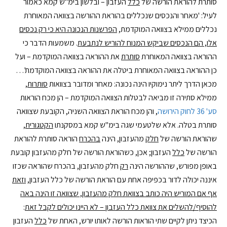
סותרת להוראת הורשה של
כלל
העזבון – ובלשון בימ"ש קמא כאמור
לעיל: 'מאחר והנכסים שנכללים בהוראת ההורשה בצוואה המאוחרת
נכללים ממילא בצוואה המוקדמת,
הפרשנות הנכונה היא כי רק נכסים
אלו, הם הנכסים שביקש המנוח להוריש לנתבעת
. משמעות הדבר כי
ההוראה בצוואה המאוחרת
סותרת
את ההוראה בצוואה המוקדמת – ועל
כן ההוראה בצוואה המאוחרת ביטלה את ההוראה בצוואה המוקדמת'…
מכאן הדרך ליתר נימוקיו הינה נכונה: מאחר ומדובר בצוואות
סותרות
,
ממילא סתירה זו מביאה לבטלות הצוואה המוקדמת – הן מכח הוראות
סע' 36 לחוק הירושה
, והן מכח הוראת הצוואה השניה, הקובעת שצוואה
סותרת בטלה. אלא שלטעמי שגה בימ"ש קמא במסקנתו
הקטגורית
,
שהוראת הורשה של
חלק
מהעזבון, הינה
בהכרח
הוראה סותרת להוראת
הורשה של
כלל
העזבון; אכן, כשהוראת הורשה של חלק מהעזבון קובעת
באופן מפורש, שההורשה הינה
רק
חלק מהעזבון, בהכרח שהוראה שכזו
איננה יכולה לדור בכפיפה אחת עם הוראת הורשה של כלל העזבון,
וזאת
אף אם המוריש היה כותב בצוואת חלק מהעזבון, שצוואה זו הינה באה
להוסיף/להשלים את צוואת כלל העזבון – לא היינו יכולים לקבל זאת
:
הכיצד ניתן לקיים שתי הוראות הורשה לאותו יורש, האחת של
כלל
העזבון