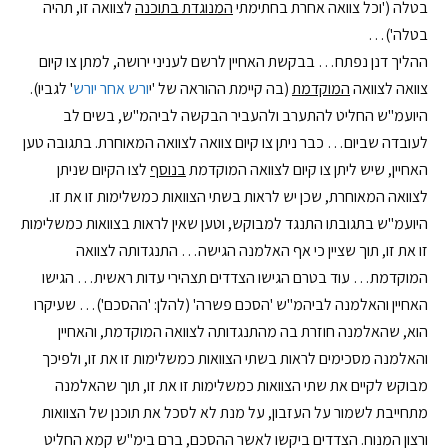
בטלה ('וכל צוואה אחרת בחתימתי
המנוגדת בתוכנה
לצוואה זו, תהיה
בטלה')…
ההליך דנן נפתח… בבקשת האחיין לרשם לעניני ירושה, למתן צו קיום
צוואה לצוואה
המוקדמת
(בה קיימת ההוראה של 'י
ורש אחר יורש
' לגביו).
היועמ"ש החליט להתערב ולהעביר הבקשה לביהמ"ש, בשים לב
לעובדה שביום… כבר ניתן צו קיום צוואה לצוואה המאוחרת. בתגובה טען
האחיין, שיש ליתן צו קיום לצוואה המוקדמת
בנוסף
לצו הקיום שניתן
לצוואה המאוחרת, שכן יש לראות בשתי הצוואות כמשלימות זו את זו.
היועמ"ש בתגובתו התנגד למבוקש, וטען שאין לראות בצוואות כמשלימות
זו את זו, תוך שציין כי אף האלמנה הגישה… התנגדותה לצוואה
המוקדמת… עוד בטרם הגישו הצדדים תצהירי עדות ראשית… הגישו
האחיין והאלמנה לביהמ"ש 'הסכם פשרה' (להלן: 'ההסכם')… שעיקרו
הוא, שהאלמנה חוזרת בה מהתנגדותה לצוואה המוקדמת, והאחיין
והאלמנה מסכימים לראות בשתי הצוואות כמשלימות זו את זו, ולפיכך
מבוקש לקיים את שתי הצוואות כמשלימות זו את זו, תוך שהאלמנה
מתחייבת לשמור על העזבון, על מנת לא לסכל את תוכנן של הצוואות
ורצון המנוח. הצדדים ביקשו לאשר ההסכם, ברם בימ"ש קמא החליט