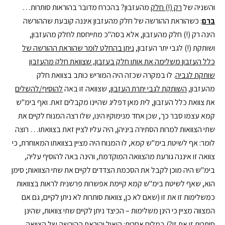
והשניה של
רק (!) חלק
מהעזבון? בהכרח מדובר בהוראות סותרות…
ברם
: כשהוראת ההורשה של חלק מהעזבון איננה קובעת שההורשה
הינה רק (!) חלק מהעזבון, אלא בסה"כ מתייחסת לחלק מהעזבון,
ושותקת (!) לגבי יתר העזבון,
ניתן בהחלט לומר שהוראת ההורשה של
כלל העזבון משלימה את אותו חלק בעזבון, שצוואת חלק מהעזבון
שותקת לגביה
. לו במקרה שכזה היה המוריש כותב בצוואת חלק
מהעזבון,
השותקת לגבי יתרת העזבון
, שצוואה זו באה
להוסיף/להשלים
את צוואת כלל העזבון, לית מאן דפליג שהיינו מקבלים זאת. ואף בימ"ש
קמא עצמו סבר כך, שכן אחד מנימוקיו הינו, שלו רצה המנוח לקיים את
שתי הצוואות למרות הסתירה ביניהן, היה עליו לציין זאת בצוואתו… רוצה
לומר: אף לשיטת בימ"ש קמא, לו המנוח היה מציין בצוואתו המאוחרת, כי
צוואה זו איננה גורעת מהצוואה המוקדמת, והינה באה להוסיף עליה,
בימ"ש היה מוכן לקבל את הסכמת הצדדים לקיים את שתי הצוואות; סימן
הוא, שאף לשיטת בימ"ש קמא קיימת אפשרות פרשנית לראות בצוואות
כמשלימות זו את זו (שאם לא כן, צוואות סותרות לא ניתן לקיים, גם אם
המצווה מציין כי הינן משלימות – הכיצד ניתן לקיים שתי צוואות, שהינן
סותרות זו את זו?) במלים אחרות: הואיל והוראת ההורשה של הצוואה