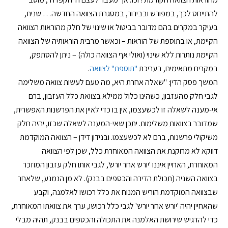
להתייחס לכך, במפורש ובבירור, במסגרת הצוואה החדשה… שנית,
בעיקר במקרים בהם מדובר בביטול או שינוי של חלק מהוראות הצוואה
הקיימת, או בתוספת של הוראות – וכאשר מרבית הוראותיה של הצוואה
הקיימת נותרות ללא שינוי (ואולי אף הצוואה כולה) – ניתן להסתפק,
במקרים מתאימים, בעריכת
"תוספת" לצוואה
.
המשך פסק הדין: "שאלה אחרת היא, מה טעם לעשות צוואה משלימה
לגבי חלק מהעזבון, כשהינו כלול ממילא בצוואת כלל העזבון, ברם
אי-מענה לשאלה זו לכשעצמו, אין בו כדי לאיין את הפרשנות האפשרית,
שמדובר בצוואות משלימות. יתכן שאי-המענה לשאלה שכזו, יהיה חלק
משיקולי פרשנות, ברם לא לכשעצמו. ובנידון דידן – הצוואה המוקדמת
דווקא לא מרוקנת את הצוואה המאוחרת כלל, שכן לפי הצוואה
המאוחרת, האחיין איננו 'יורש אחר יורש', לגבי אותו חלק עזבון המוזכר
בצוואה השניה (תכולת הדירה והכספים בבנק). לא מן הנמנע, שלאחר
שבצוואה המוקדמת הוריש המנוח את כלל רכושו לאלמנה, וקבע
שהאחיין יהיה 'יורש אחר יורש' לגבי כלל רכושו, ערך את צוואתו המאוחרת,
כדי להדגיש שירושת האלמנה את התכולה והכספים בבנק, תהיה מבלי