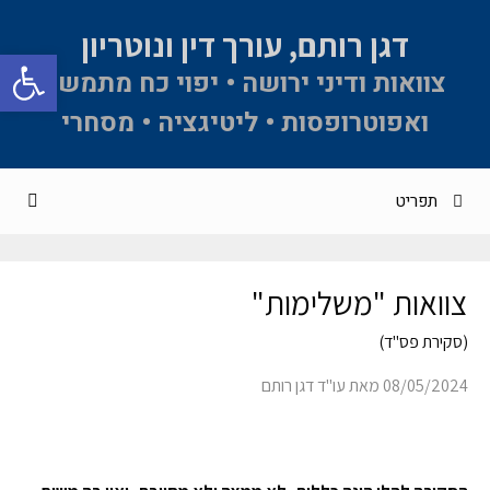
דגן רותם, עורך דין ונוטריון
פתח סרגל 
צוואות ודיני ירושה • יפוי כח מתמשך
ואפוטרופסות • ליטיגציה • מסחרי
תפריט
צוואות "משלימות"
(סקירת פס"ד)
08/05/2024
מאת
עו"ד דגן רותם