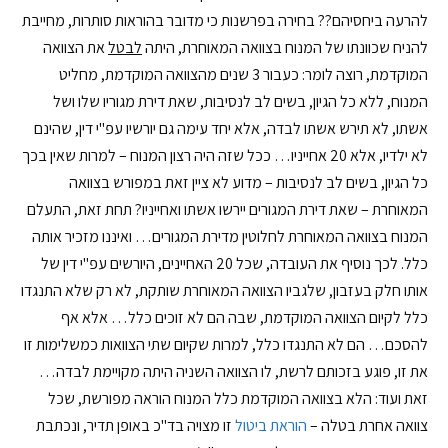
להרעה ביחסיהם?? בחירה בפרשנות כי מדובר בהוראות סותרות, מחייבת
להניח שכוונתו של המנוח בצוואה המאוחרת, היתה
לבטל
את הצוואה
המוקדמת, רוצה לומר: כעבור 3 שנים מהצוואה המוקדמת, מחליט
המנוח, ללא כל הגיון, בשים לב לנסיבות, שאת דירת מגוריו שלו ושל
אשתו, לא תירש אשתו לבדה, אלא יחד עימה גם יורשיו עפ"י דין, שהינם
לא ילדיו, אלא 20 אחייניו… ככל שזה היה רצון המנוח – למרות שאין בכך
כל הגיון, בשים לב לנסיבות – מדוע לא ציין זאת במפורש בצוואה
המאוחרת – שאת דירת המגורים יירשו אשתו ואחייניו? תחת זאת, התעלם
המנוח בצוואה המאוחרת לחלוטין מדירת המגורים… ואיננו מזכיר אותה
כלל. לכך נוסיף את העובדה, שכל 20 האחיינים, היורשים עפ"י דין של
אותו חלק בעזבון, שלגביו הצוואה המאוחרת שותקת, לא רק שלא התנגדו
כלל לקיום הצוואה המוקדמת, שבה הם לא זוכים כלל… אלא אף
להסכם… הם לא התנגדו כלל, למרות שקיום שתי הצוואות כמשלימות זו
את זו, פוגע בזכותם לרשת, לו הצוואה השניה היתה מקויימת לבדה…
זאת ועוד: הלא בצוואה המוקדמת כלל המנוח הוראה מפורשת, שכל
צוואה אחרת בטלה –
הוראת ביטול
זו מצויה בד"כ באופן תדיר, ונכתבת