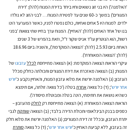
'האלמנה') היו בני זוג נשואים וחיו ביחד בדירת המנוח (להלן: 'דירת
המגורים') במשך כ-60 שנים עד לפטירת המנוח… לבני הזוג לא נולדו
ילדים. למנוח היו 5 אחים ואחיות, כולם נפטרו לפניו, כאשר המערער הינו
בנו של אחד האחים (להלן: 'האחיין'). המנוח ערך בחייו שתי צוואות 'בפני
רשות', הוא הנוטריון עו"ד אניס שקור ז"ל, וזאת בהפרש של 3 שנים:
האחת ביום 2.5.93 (להלן: 'הצוואה המוקדמת'), והשניה ביום 18.6.96
(להלן: 'הצוואה המאוחרת').
עיקרי הוראות הצוואה המוקדמת: (א) הצוואה מתייחסת
לכלל
עזבונו
של
המנוח; (ב) הצוואה מאזכרת את דירת המגורים ותכולתה כחלק מכלל
העזבון; (ג) האלמנה יורשת את מלוא עזבון המנוח, והאחיין נקבע כ'
יורש
אחר יורש
'; (ד) כל צוואה
אחרת
בטלה ('כל צוואה זולתה, אם תימצא
כשהיא נושאת את חתימתי, הינה בטלה ומבוטלת מיסודה').
הוראות הצוואה המאוחרת: (א) הצוואה מתייחסת רק
לחלק
מהעזבון –
כספים בבנק הבינלאומי ותכולת הדירה בלבד; (ב) הצוואה
שותקת
לגבי
יתרת העזבון, ובכלל זה דירת המגורים; (ג) האלמנה יורשת את מלוא חלק
זה בעזבון, ללא קביעת האחיין כ'
יורש אחר יורש
'; (ד) כל צוואה
סותרת