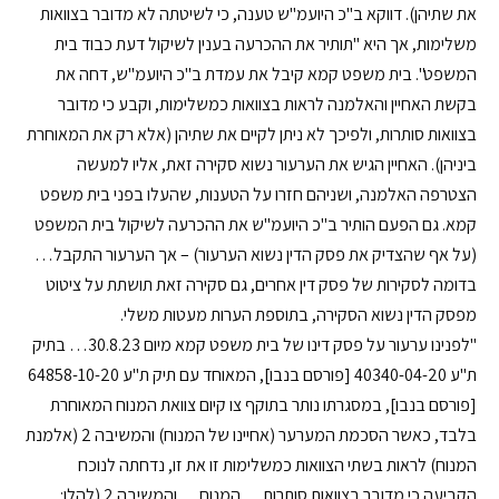
את שתיהן). דווקא ב"כ היועמ"ש טענה, כי לשיטתה לא מדובר בצוואות
משלימות, אך היא "תותיר את ההכרעה בענין לשיקול דעת כבוד בית
המשפט". בית משפט קמא קיבל את עמדת ב"כ היועמ"ש, דחה את
בקשת האחיין והאלמנה לראות בצוואות כמשלימות, וקבע כי מדובר
בצוואות סותרות, ולפיכך לא ניתן לקיים את שתיהן (אלא רק את המאוחרת
ביניהן). האחיין הגיש את הערעור נשוא סקירה זאת, אליו למעשה
הצטרפה האלמנה, ושניהם חזרו על הטענות, שהעלו בפני בית משפט
קמא. גם הפעם הותיר ב"כ היועמ"ש את ההכרעה לשיקול בית המשפט
(על אף שהצדיק את פסק הדין נשוא הערעור) – אך הערעור התקבל…
בדומה לסקירות של פסק דין אחרים, גם סקירה זאת תושתת על ציטוט
מפסק הדין נשוא הסקירה, בתוספת הערות מעטות משלי.
"לפנינו ערעור על פסק דינו של בית משפט קמא מיום 30.8.23… בתיק
ת"ע 40340-04-20 [פורסם בנבו], המאוחד עם תיק ת"ע 64858-10-20
[פורסם בנבו], במסגרתו נותר בתוקף צו קיום צוואת המנוח המאוחרת
בלבד, כאשר הסכמת המערער (אחיינו של המנוח) והמשיבה 2 (אלמנת
המנוח) לראות בשתי הצוואות כמשלימות זו את זו, נדחתה לנוכח
הקביעה כי מדובר בצוואות סותרות… המנוח… והמשיבה 2 (להלן: