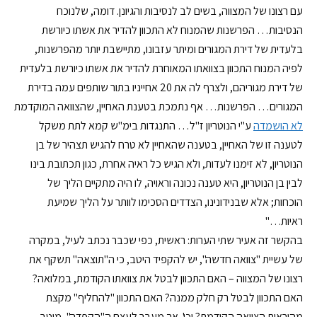
עם רצונו של המצווה, בשים לב לנסיבות והגיונן. דומה, שלנוכח
הנסיבות… הפרשנות שהמנוח לא התכוון להדיר את אשתו כיורשת
בלעדית של דירת המגורים ומיתר עזבונו, מתיישבת יותר מהפרשנות,
לפיה המנוח התכוון בצוואתו המאוחרת להדיר את אשתו כיורשת בלעדית
של דירת מגוריהם, ולצרף לה את 20 אחייניו בתור שותפים עמה בדירת
המגורים… הפרשנות… אף נתמכת בטענת האחיין, שהצוואה המוקדמת
לא הושמדה
ע"י הנוטריון ז"ל… התנגדות בימ"ש קמא לתת משקל
לטענה זו של האחיין, בטענה שהאחיין לא טרח להגיש תצהיר של בן
הנוטריון, לא זימנו לעדות, ולא הגיש כל ראיה אחרת, כגון תכתובת בינו
לבין בן הנוטריון, היא טענה נכונה וראויה, לו היה מתקיים הליך של
הוכחות; אלא שבנידונינו, הצדדים הסכימו לוותר על הליך שמיעת
ראיות…"
בהקשר זה אעיר שתי הערות: ראשית, כפי שכבר נכתב לעיל, במקרה
של עשיית "צוואה חדשה", יש להקפיד היטב, כי ה"תוצאה" תשקף את
רצונו של המצווה – האם התכוון לבטל את צוואתו הקודמת, במלואה?
האם התכוון לבטל רק חלק ממנה? האם התכוון "להחליף" מקצת
מהוראות הצוואה הקודמת? וכו'. אך מעבר לעצם ה"הקפדה", מוטב