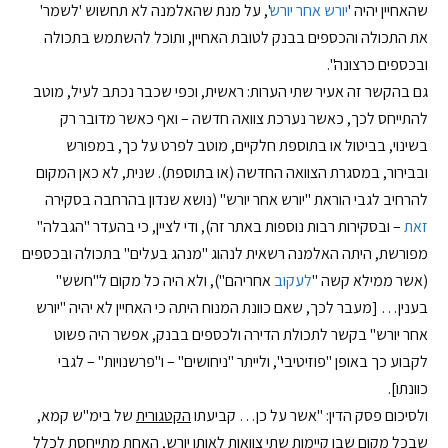
שהאחיין יהיה '
יורש אחר יורש
', על מנת שהאלמנה לא תחשוש 'לשמר'
את התכולה והכספים בבנק לטובת האחיין, ותוכל להשתמש בתכולה
ובכספים כרצונה".
גם בהקשר זה אעיר שתי הערות: ראשית, וכפי שכבר נכתב לעיל, מוטב
להתייחס לכך, כאשר נערכת צוואה חדשה – ואף כאשר מדובר רק
בשינוי, בביטול או בתוספת חלקיים, מוטב לפרט על כך, במפורש
ובבירור, במסגרת הצוואה החדשה (או בתוספת). שנית, לא כאן המקום
להרחיב לגבי הוראת "יורש אחר יורש" (נושא שנדון בהרחבה בסקירה
זאת
– ובסקירות רבות נוספות באתר זה), ודי לציין, כי בהעדר "הגבלה"
מפורשת, היתה האלמנה רשאית לנהוג "מנהג בעלים" בתכולה ובכספים
(אשר ממילא קשה "
לעקוב
אחריהם"), ולא היה כל מקום ל"חשש"
בענין… [מעבר לכך, שאם כוונת המנוח היתה כי האחיין לא יהיה "יורש
אחר יורש" בקשר לתכולת הדירה ולכספים בבנק, אפשר היה פשוט
לקבוע כך באופן "פוזיטיבי", ולייתר "ניחושים" – ו"פרשנויות" – לגבי
כוונתו].
ולסיכום פסק הדין: "אשר על כן… קביעתו
הקטגורית
של בימ"ש קמא,
שבכל מקום שבו קיימות שתי צוואות לאותו יורש, האחת מתייחסת לכלל