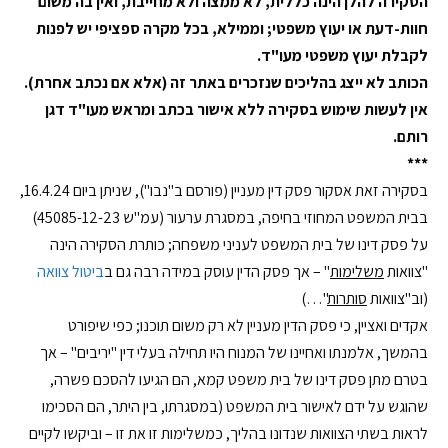
הסקירה להלן הינה כללית, לא ממצה ולא מחייבת, ואין בה משום
חוות-דעת או יעוץ משפטי; וממילא, בכל מקרה ספציפי יש לפנות
לקבלת יעוץ משפטי מעו"ד
.
הכותב לא ייצג בהליכים שנזכרים באתר זה (אלא אם נכתב אחרת).
אין לעשות שימוש בסקירה ללא אישור בכתב ומראש מעו"ד דגן
רותם.
***
בסקירה זאת אסקור פסק דין מעניין (פורסם ב"נבו"), שניתן ביום 16.4.24,
בבית המשפט המחוזי בחיפה, במסגרת ערעור (עמ"ש 45085-12-23)
על פסק דינו של בית המשפט לעניני משפחה; כותרת הסקירה הינה
"צוואות
משלימות
" – אך פסק הדין עוסק במידה רבה גם ב
ביטול צוואה
(וב"צוואות
סותרות
"…)
אקדים ואציין, כי פסק הדין מעניין לא רק משום תוכנו; כפי שיפורט
בהמשך, אלמנתו ואחיינו של המנוח היו תחילה בעלי דין "יריבים" – אך
בטרם מתן פסק דינו של בית משפט קמא, הם הגיעו להסכם פשרה,
שהוגש על ידם לאישור בית המשפט (במסגרתו, בין היתר, הם הסכימו
לראות בשתי הצוואות שנדונו בהליך, כמשלימות זו את זו – וביקשו לקיים