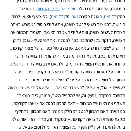
בטרם יוצגו עיקרי נימוקיו של בימ"ש קמא (כפי שהובאו בפסק הדין
בערעור), אתייחס בקצרה ל
ביטול צוואה
על ידי המצווה
(נושא שנדון
בסקירה
זאת
; ראו גם סקירה
זאת
וסקירה
זאת
): לפי סעיף 36(א) לחוק
הירושה, "המצווה רשאי לבטל צוואתו, אם על ידי ביטול במפורש באחת
הצורות לעשיית צוואה, ואם על ידי השמדת הצוואה; השמיד המצווה את
הצוואה, חזקה עליו שהתכוון בכך לבטלה". אך לפי סעיף 36(ב) לחוק
הירושה, "צוואה חדשה, אף אם אין בה ביטול מפורש של צוואה קודמת,
רואים אותה כמבטלת את הקודמת במידה שהוראות הצוואה החדשה
סותרות את הוראות הצוואה הקודמת, זולת אם אין בצוואה החדשה אלא
הוספה על האמור בצוואה הקודמת"; ובפועל, במקרים רבים, "ביטול
מכוון" של צוואה אינו נעשה על ידי "ביטול במפורש באחת הצורות
לעשיית צוואה", או על ידי "השמדת הצוואה" – אלא על ידי עשיית "צוואה
חדשה". במקרה (נפוץ) זה, יש להקפיד היטב, כמובן, כי ה"תוצאה"
תשקף את רצונו של המצווה – האם התכוון לבטל את צוואתו הקודמת,
במלואה? האם התכוון לבטל רק חלק ממנה? האם התכוון "להחליף"
מקצת מהוראות הצוואה הקודמת – ובמקרה זה, מה דין ההוראות שלא
בוטלו? האם התכוון "להוסיף" על הצוואה הקודמת? וכיוצא באלה.