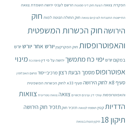
הפקדת צוואה
הרשם לעניני ירושה
השמדת צוואה
הצעת חוק דיני ממונות
חוק
חוק החולה הנוטה למות
התיישנות
התנגדות לצו קיום צוואה
חוק הכשרות המשפטית
הירושה
והאפוטרופסות
יורש אחר יורש
יורש
חוק המקרקעין
מינוי
יפוי כח מתמשך
במקום יורש
ירושה על פי דין
מיופה כח
אפוטרופוס
מסמך הבעת רצון
מרכיבי יסוד
מרשם האוכלוסין
סעיף 8א לחוק הירושה
סעיף 33א לחוק הכשרות המשפטית
צוואות
צוואה
והאפוטרופסות
עורכי דין
ענינים רכושיים
צוואה נוטריונית
הדדיות
תזכיר חוק הירושה
קטין
תזכיר חוק
תוספת לצוואה
תיקון 18
תיקון טעות בצוואה