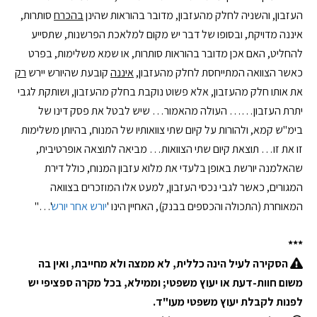
העזבון, והשניה לחלק מהעזבון, מדובר בהוראות שהינן
בהכרח
סותרות,
איננה מדויקת, ובסופו של דבר יש מקום למלאכת הפרשנות, שתסייע
להחליט, האם אכן מדובר בהוראות סותרות, או שמא משלימות, בפרט
כאשר הצוואה המתייחסת לחלק מהעזבון,
איננה
קובעת שהיורש יירש
רק
את אותו חלק מהעזבון, אלא פשוט נוקבת בחלק מהעזבון, ושותקת לגבי
יתרת העזבון…… העולה מהאמור… שיש לבטל את פסק דינו של
בימ"ש קמא, ולהורות על קיום שתי צוואותיו של המנוח, בהיותן משלימות
זו את זו… תוצאת קיום שתי הצוואות… מביאה לתוצאה אופרטיבית,
שהאלמנה יורשת באופן בלעדי את מלוא עזבון המנוח, כולל דירת
המגורים, כאשר לגבי נכסי העזבון, למעט אלו המוזכרים בצוואה
המאוחרת (התכולה והכספים בבנק), האחיין הינו '
יורש אחר יורש
'…"
***
הסקירה לעיל הינה כללית, לא ממצה ולא מחייבת, ואין בה
משום חוות-דעת או יעוץ משפטי; וממילא, בכל מקרה ספציפי יש
לפנות לקבלת יעוץ משפטי מעו"ד
.