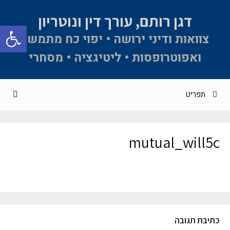
דגן רותם, עורך דין ונוטריון
פתח סרגל 
צוואות ודיני ירושה • יפוי כח מתמשך
ואפוטרופסות • ליטיגציה • מסחרי
תפריט
mutual_will5c
כתיבת תגובה