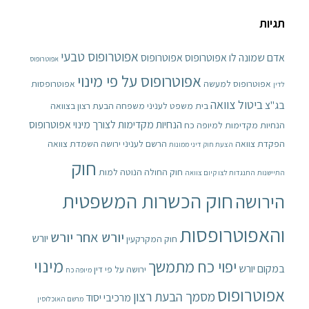
תגיות
אפוטרופוס טבעי
אדם שמונה לו אפוטרופוס
אפוטרופוס
אפוטרופוס
אפוטרופוס על פי מינוי
אפוטרופוס למעשה
אפוטרופסות
לדין
ביטול צוואה
בג"צ
בית משפט לעניני משפחה
הבעת רצון בצוואה
הנחיות מקדימות לצורך מינוי אפוטרופוס
הנחיות מקדימות למיופה כח
הפקדת צוואה
הרשם לעניני ירושה
השמדת צוואה
הצעת חוק דיני ממונות
חוק
חוק החולה הנוטה למות
התיישנות
התנגדות לצו קיום צוואה
חוק הכשרות המשפטית
הירושה
והאפוטרופסות
יורש אחר יורש
יורש
חוק המקרקעין
מינוי
יפוי כח מתמשך
במקום יורש
ירושה על פי דין
מיופה כח
אפוטרופוס
מסמך הבעת רצון
מרכיבי יסוד
מרשם האוכלוסין