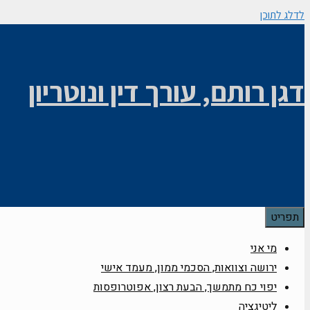
לדלג לתוכן
דגן רותם, עורך דין ונוטריון
תפריט
מי אני
ירושה וצוואות, הסכמי ממון, מעמד אישי
יפוי כח מתמשך, הבעת רצון, אפוטרופסות
ליטיגציה