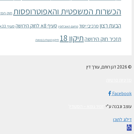
הכשרות המשפטית והאפוטרופסות
חוק המק
הבעת רצון
סעיף 8א לחוק הירושה
מרכיבי יסוד
סעיף 33א לחוק הכשרות המשפטית והאפוטרופסות
מרשם האוכלוסין
תיקון 18
תזכיר חוק הירושה
תיקון טעות בצוואה
© 2026 דגן רותם, עורך דין
מדיניות פרטיות
Facebook
עוצב ונבנה ע”י
‘
זמיר גומא – הסטודיו
’
דילוג לתוכן
פתח