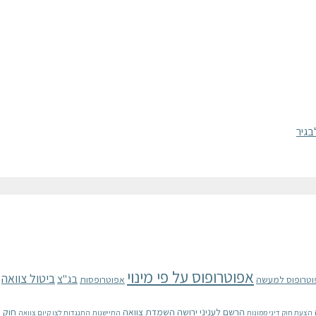
אפוטרופוס על פי מינוי
ביטול צוואה
בג"צ
וטרופוס למעשה
אפוטרופסות
הרשם לעניני ירושה
השמדת צוואה
חוק 
הצעת חוק דיני ממונות
התיישנות
התנגדות לצו קיום צוואה