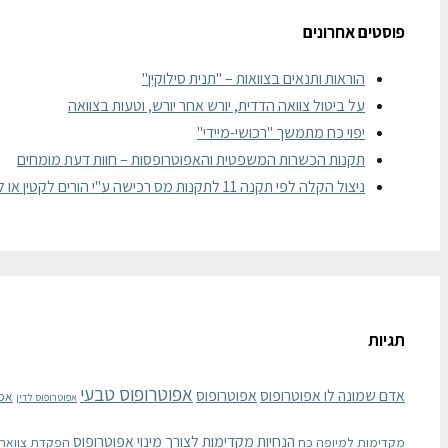
פוסטים אחרונים
הוראות ותנאים בצוואות – "תנית סילוקין"
על ביטול צוואה הדדית, יורש אחר יורש, וטעות בצוואה
יפוי כח מתמשך "רכושי-מיידי"
תקנות הכשרות המשפטית והאפוטרופסות – חוות דעת מומחים
ניצול הקלה לפי תקנה 11 לתקנות מס רכישה ע"י הורים לקטין או לבגיר
תגיות
אפוטרופוס טבעי
אדם שמונה לו אפוטרופוס
אפוטרופוס
אפ
אפוטרופוס לדין
הנחיות מקדימות לצורך מינוי אפוטרופוס
מקדימות למיופה כח
הפקדת צוואה