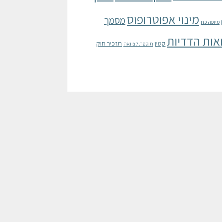
מינוי אפוטרופוס
מסמך
מיופה כח
אות הדדיות
קטין
תזכיר חוק
תוספת לצוואה