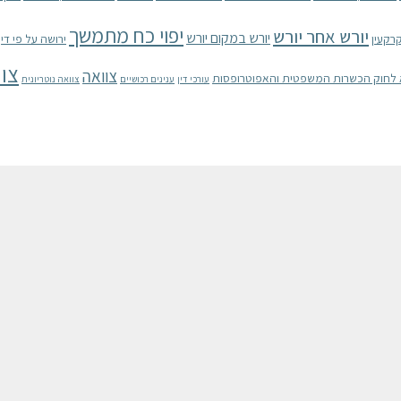
יפוי כח מתמשך
יורש אחר יורש
יורש במקום יורש
רקעין
ירושה על פי דין
צוו
צוואה
עורכי דין
ענינים רכושיים
צוואה נוטריונית