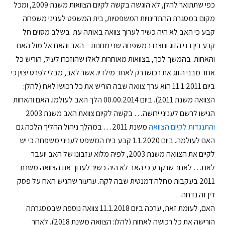
כפי שתתואר להלן, לא הוגשה בקשה לקיום הצוואות משנת 2009, ומכל
מקום במסגרת ההתדינויות המשפטיות, בית המשפט לעניני משפחה
קבע כי האב לא היה כשיר לערוך צוואה באותה עת. בשלב מסוים חל
קרע בין בני הזוג ונוצרו במשפחה שני מחנות – האב והאח אל מול האם
והאחות. בהמשך לכך, בצוואות מאוחרות לאלו שהוזכרו לעיל, הוריש כל
אחד מבני הזוג את רכושו רק לאחד מילדיו. אשר לאב, מבלי לפרט יצוין כי
ביום 11.1.2011 הוא ערך צוואה שבה הוריש את כל רכושו לאח (להלן:
הצוואה משנת 2011). ביום 00.00.2014 הלך האב לעולמו. האם והאחות
הגישו לרשם לעניני ירושה… בקשה לקיום צוואת האב משנת 2003
והתנגדות לקיום הצוואה
משנת 2011… במהלך ניהול ההליך הלכה גם
האם לעולמה. ביום 1.1.2020 קבע בית המשפט לעניני משפחה כי יש
לקיים את הצוואה משנת 2003, לפיה מלוא עזבונו של האב יועבר
לאם… לאחר שנקבע כי האב לא היה כשיר לערוך את הצוואה משנת
2011 בעקבות מחלה דמנטית שבה לקה. ערעור שהגיש האח על פסק
דין זה נדחה…
האם, לעומת זאת, ערכה ביום 11.1.2018 צוואה נוספת שבמסגרתה
הורישה את כל רכושה לאחות (להלן: הצוואה משנת 2018). לאחר