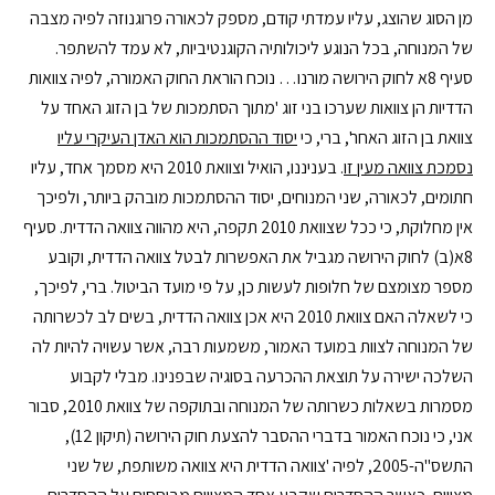
מן הסוג שהוצג, עליו עמדתי קודם, מספק לכאורה פרוגנוזה לפיה מצבה
של המנוחה, בכל הנוגע ליכולותיה הקוגנטיביות, לא עמד להשתפר.
סעיף 8א לחוק הירושה מורנו… נוכח הוראת החוק האמורה, לפיה צוואות
הדדיות הן צוואות שערכו בני זוג 'מתוך הסתמכות של בן הזוג האחד על
צוואת בן הזוג האחר', ברי, כי
יסוד ההסתמכות הוא האדן העיקרי עליו
נסמכת צוואה מעין זו
. בעניננו, הואיל וצוואת 2010 היא מסמך אחד, עליו
חתומים, לכאורה, שני המנוחים, יסוד ההסתמכות מובהק ביותר, ולפיכך
אין מחלוקת, כי ככל שצוואת 2010 תקפה, היא מהווה צוואה הדדית. סעיף
8א(ב) לחוק הירושה מגביל את האפשרות לבטל צוואה הדדית, וקובע
מספר מצומצם של חלופות לעשות כן, על פי מועד הביטול. ברי, לפיכך,
כי לשאלה האם צוואת 2010 היא אכן צוואה הדדית, בשים לב לכשרותה
של המנוחה לצוות במועד האמור, משמעות רבה, אשר עשויה להיות לה
השלכה ישירה על תוצאת ההכרעה בסוגיה שבפנינו. מבלי לקבוע
מסמרות בשאלות כשרותה של המנוחה ובתוקפה של צוואת 2010, סבור
אני, כי נוכח האמור בדברי ההסבר להצעת חוק הירושה (תיקון 12),
התשס"ה-2005, לפיה 'צוואה הדדית היא צוואה משותפת, של שני