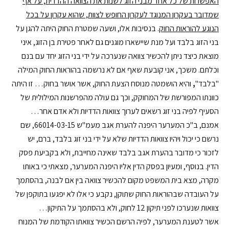
האפשרות של כל אחד מבני הזוג לשנות את הצוואה ההדדית, על אף
שמדובר בעקרון המנוגד לעקרון החופש לצוות, שהוא עקרון על בכל
הנוגע להוראות החוק
. בנסיבות אלו, ושעה שמטרת החוק היתה להגן על
בני הזוג בלבד ועל מנת שיישארו מוגנים גם לאחר פטירת בן הזוג, איני
מוצאת כיצד ניתן להכשיר צוואה שנערכה על ידי בני הזוג יחד עם בנם
וכלתם. משכך, אני קובעת שאף אם לא נרשמה בהוראות החוק המילה
"בלבד"
,
והיא הושמטה מנוסח הצעת החוק, אשר אושר בחוק… זו היתה
כוונתו המפורשת של המחוקק, וכך גם עולה מהפרשנות המילולית של
הסעיף לפיה בני זוג רשאים לערוך צוואות הדדיות ולא אדם אחר…
אמנם, ב"כ המערער היפנה להערת אגב מעמ"ש 66014-03-15, שם
נרשם כי יכול ויהיו צוואות הדדיות שלא על ידי בני זוג בלבד, ברם, יש
לזכור כי מדובר בהערת אגב בלבד שאינה מחייבת, ולא בקביעת פסק
הדין. בנוסף, ומעיון בפסק הדין אליו היפנה המערער, מצאתי כי באותו
מקרה, מצא בית המשפט מקום להכשיר צוואה בין אם לבנה, בהסתמך
על העובדה שבהוראות החוק שתוקן, נקבע כי אלו לא יפגעו בתוקפן של
צוואות שנערכו לפני תיקון 12 לחוק, ולא בהסתמך על התיקון…
אשר לטענת המערער, לפיה הרשם הכשיר צוואתו הקודמת של המנוח