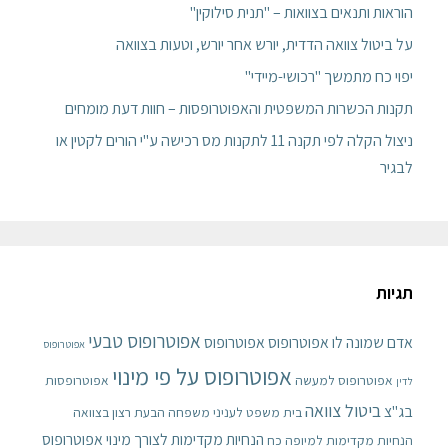
הוראות ותנאים בצוואות – "תנית סילוקין"
על ביטול צוואה הדדית, יורש אחר יורש, וטעות בצוואה
יפוי כח מתמשך "רכושי-מיידי"
תקנות הכשרות המשפטית והאפוטרופסות – חוות דעת מומחים
ניצול הקלה לפי תקנה 11 לתקנות מס רכישה ע"י הורים לקטין או
לבגיר
תגיות
אפוטרופוס טבעי
אדם שמונה לו אפוטרופוס
אפוטרופוס
אפוטרופוס
אפוטרופוס על פי מינוי
אפוטרופוס למעשה
אפוטרופסות
לדין
ביטול צוואה
בג"צ
בית משפט לעניני משפחה
הבעת רצון בצוואה
הנחיות מקדימות לצורך מינוי אפוטרופוס
הנחיות מקדימות למיופה כח