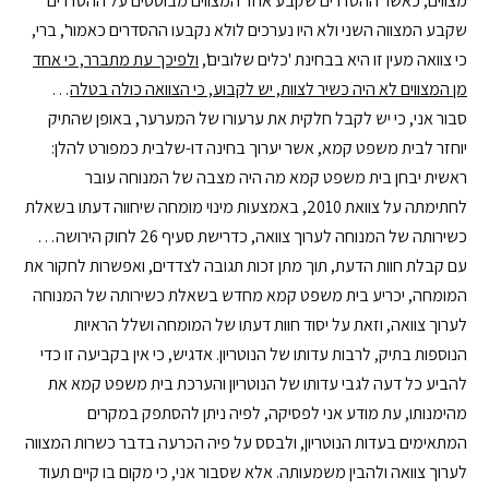
מצווים, כאשר ההסדרים שקבע אחד המצווים מבוססים על ההסדרים
שקבע המצווה השני ולא היו נערכים לולא נקבעו ההסדרים כאמור', ברי,
כי צוואה מעין זו היא בבחינת 'כלים שלובים',
ולפיכך עת מתברר, כי אחד
מן המצווים לא היה כשיר לצוות, יש לקבוע, כי הצוואה כולה בטלה
…
סבור אני, כי יש לקבל חלקית את ערעורו של המערער, באופן שהתיק
יוחזר לבית משפט קמא, אשר יערוך בחינה דו-שלבית כמפורט להלן:
ראשית יבחן בית משפט קמא מה היה מצבה של המנוחה עובר
לחתימתה על צוואת 2010, באמצעות מינוי מומחה שיחווה דעתו בשאלת
כשירותה של המנוחה לערוך צוואה, כדרישת סעיף 26 לחוק הירושה…
עם קבלת חוות הדעת, תוך מתן זכות תגובה לצדדים, ואפשרות לחקור את
המומחה, יכריע בית משפט קמא מחדש בשאלת כשירותה של המנוחה
לערוך צוואה, וזאת על יסוד חוות דעתו של המומחה ושלל הראיות
הנוספות בתיק, לרבות עדותו של הנוטריון. אדגיש, כי אין בקביעה זו כדי
להביע כל דעה לגבי עדותו של הנוטריון והערכת בית משפט קמא את
מהימנותו, עת מודע אני לפסיקה, לפיה ניתן להסתפק במקרים
המתאימים בעדות הנוטריון, ולבסס על פיה הכרעה בדבר כשרות המצווה
לערוך צוואה ולהבין משמעותה. אלא שסבור אני, כי מקום בו קיים תעוד