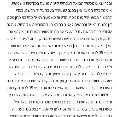
ובכך שאינו מכשיר הצוואה הנוכחית קיימת פגיעה במדיניות משפטית,
איני מקבלת הטיעון, ואין בפגם שנעשה בעבר על ידי הרשם, בכדי
להכשיר ביצועו של פגם נוסף. מדיניות משפטית ראויה מחייבת מתן פסק
דין נכונים וראויים ובהתאם לאמור בהוראותיו המפורשות של החוק. מה גם
שצודק כבוד הרשם עת קבע, כי אף בחינת צוואת המנוח תביא לתוצאה
דומה, שכן המנוח ציווה כל רכושו לאשתו המנוחה, וביחס לציווי לבני הזוג
לוי [בני הזוג פלונים – ד.ר.] הרי שציווי זה ממילא מתבטל לאור הוראות
סעיף 35 לחוק. המערער הוסיף וטען כי שגה הרשם כשקבע כי המערער
ופלונית היו מעורבים בעריכת הצוואה… שכן לא התקיימו הוכחות בענין
ולא הוכח כי בני הזוג לוי היו מעורבים בעריכתה. עם כל הכבוד, טענה זו
אין בידי לקבל… בענין הנדון ושעה שאין מחלוקת שמדובר בצוואה
שעליה חתומים בני הזוג פלונים, אין מקום לקיים הוכחות בסוגיה האם הם
מעורבים בעריכת הצוואה… עוד אציין כי הוראת סעיף 35 לחוק הקובעת
בטלותה של הוראת צוואה, המזכה מי שהיה מעורב, הינה חזקה שבדין
והיא אינה ניתנת לסתירה… בנסיבות אלו ונוכח חומרת התוצאה של
מעורבות בעריכה, נטו בתי המשפט לפרש הסעיף בצמצום ובענין זה
נקבע שעל מנת שצוואה תתבטל בשל מעורבות הזוכה, צריך שיתקיים