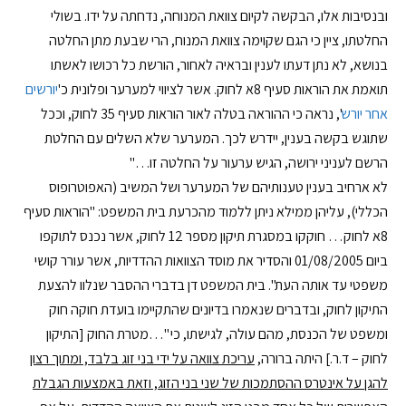
ובנסיבות אלו, הבקשה לקיום צוואת המנוחה, נדחתה על ידו. בשולי
החלטתו, ציין כי הגם שקוימה צוואת המנוח, הרי שבעת מתן החלטה
בנושא, לא נתן דעתו לענין ובראיה לאחור, הורשת כל רכושו לאשתו
תואמת את הוראות סעיף 8א לחוק. אשר לציווי למערער ופלונית כ'
יורשים
אחר יורש
', נראה כי ההוראה בטלה לאור הוראות סעיף 35 לחוק, וככל
שתוגש בקשה בענין, יידרש לכך. המערער שלא השלים עם החלטת
הרשם לעניני ירושה, הגיש ערעור על החלטה זו…"
לא ארחיב בענין טענותיהם של המערער ושל המשיב (האפוטרופוס
הכללי), עליהן ממילא ניתן ללמוד מהכרעת בית המשפט: "הוראות סעיף
8א לחוק… חוקקו במסגרת תיקון מספר 12 לחוק, אשר נכנס לתוקפו
ביום 01/08/2005 והסדיר את מוסד הצוואות ההדדיות, אשר עורר קושי
משפטי עד אותה העת". בית המשפט דן בדברי ההסבר שנלוו להצעת
התיקון לחוק, ובדברים שנאמרו בדיונים שהתקיימו בועדת חוקה חוק
ומשפט של הכנסת, מהם עולה, לגישתו, כי "…מטרת החוק [התיקון
לחוק – ד.ר.] היתה ברורה,
עריכת צוואה על ידי בני זוג בלבד, ומתוך רצון
להגן על אינטרס ההסתמכות של שני בני הזוג, וזאת באמצעות הגבלת