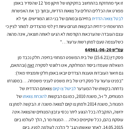
זו אף מתחזקת בהתחשב בחקיקתו של תיקון מס' 12 שהסדיר באופן
מפורט את הכללים החלים על צוואות הדדיות, ובתוך כך את האפשרות
לבטל צוואה הדדית
בחייהם ובמותם של בני הזוג המורישים. אף לא
התרשמתי כי דחית הבקשות תגרום עיוות דין למי מהצדדים. למותר לציין כי
עצם העובדה שהערכאות הקודמות לא הגיעו לאותה תוצאה, אינה מהווה
כשלעצמה טעם למתן רשות ערעור…"
עמ"ש 64961-06-20
פסק דין (15.6.21) של בית המשפט המחוזי בחיפה. חלק נכבד מן
השאלות שעמדו ביסוד המחלוקת, אינו רלוונטי לסקירה
זאת
(ובהתאם,
גם תיאור העובדות וטענות הצדדים יובאו באופן חלקי ותמציתי מאד):
"בפנינו ערעור על פסק דינו של בית משפט לעניני משפחה… במסגרתו
נדחתה בקשתו של המערער
לביטול צו קיום
צוואתם ההדדית של
המנוחים, ל' ו-נ', משנת 2010, כמו גם הבקשות
להוכחת צוואתו
של
המנוח נ', משנת 2014 ולמתן צו קיום לצוואה משנה זו. הבקשה למתן צו
ירושה, התקבלה בכל הנוגע ליתר נכסי עזבון המנוחים שהצוואה אינה
עוסקת בהם, ככל שקיימים כאלה… המנוח מר נ', הלך לעולמו ביום
14.05.2015, לאחר שאשתו הגב' ל' הלכה לעולמה
לפניו
, ביום