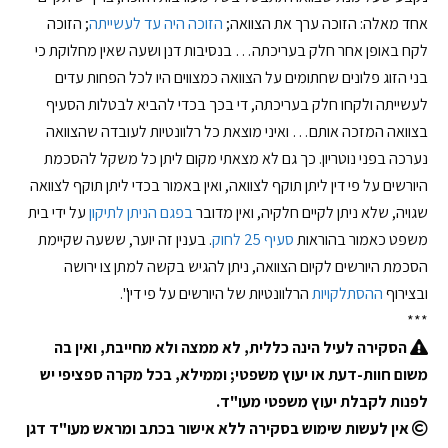
אחד מאלה: הזוכה ערך את הצוואה;
הזוכה היה עד לעשייתה
; הזוכה
לקח באופן אחר חלק בעריכתה… בנסיבות דנן ושעה שאין מחלוקת כי
בני הזוג פלונים שחתומים על הצוואה כמצווים היו לכל הפחות עדים
לעשייתה ולקחו חלק בעריכתה, די בכך בכדי להביא לבטלות הסעיף
בצוואה המזכה אותם… ואיני מוצאת כל רלוונטיות לעובדה שהצוואה
נערכה בפני נוטריון. כך גם לא מצאתי מקום ליתן כל משקל להסכמת
היורשים על פי דין ליתן תוקף לצוואה, ואין באמור בכדי ליתן תוקף לצוואה
שגויה, שלא ניתן לקיים חלקיה, ואין מדובר
בפגם הניתן לתיקון
על ידי בית
משפט כאמור בהוראות
סעיף 25 לחוק
. בענין זה יוער, ששעה שקיימת
הסכמת היורשים לקיום הצוואה, ניתן להגיש בקשה למתן צו ירושה
ובצירוף
ההסתלקויות
הרלוונטיות של היורשים על פי דין".
***
הסקירה לעיל הינה כללית, לא ממצה ולא מחייבת, ואין בה
משום חוות-דעת או יעוץ משפטי; וממילא, בכל מקרה ספציפי יש
לפנות לקבלת יעוץ משפטי מעו"ד
.
אין לעשות שימוש בסקירה ללא אישור בכתב ומראש מעו"ד דגן