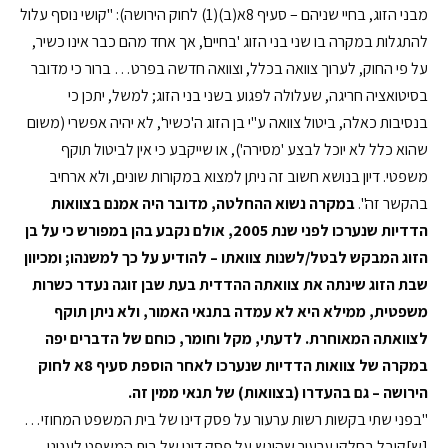
מבני הזוג, בחיי שניהם – סעיף 8א(ב)(1) לחוק הירושה): "קושי נוסף עלול
להתגלות במקרה בו שני בני הזוג 'בחיים', אך אחד מהם כבר אינו כשיר,
על פי החוק, לערוך צוואה בכלל, וצוואה חדשה בפרט… ברור כי מדובר
בסיטואציה חריגה, שעלולה לפגוע בשני בני הזוג; למשל, יתכן כי
בנסיבות כאלה, ביטול צוואה ע"י בן הזוג ה'כשיר', לא יהיה אפשרי (משום
שהוא כלל לא יוכל לבצע 'מסירה'), או שייקבע כי אין לביטול תוקף
משפטי. דיון בנושא חשוב זה ניתן למצוא במקורות שונים, ולא ארחיב
בהקשר זה".
במקרה נשוא ההחלטה, מדובר היה אמנם בצוואות
הדדיות שנערכו לפני שנת 2005, אולם נקבע בהן במפורש כי על בן
הזוג המבקש לבטל/לשנות צוואתו – להודיע על כך למשנהו; ומכיוון
שבת הזוג שינתה את צוואתה ההדדית בעת שבן זוגה נעדר כשרות
משפטית, ממילא היא לא עמדה בתנאי האמור, ולא ניתן תוקף
לצוואתה המאוחרת. לדעתי, מקל וחומר, כוחם של הדברים יפה
במקרה של צוואות הדדיות שנערכו לאחר הוספת סעיף 8א לחוק
הירושה – גם בהעדרו (בצוואות) של תנאי ממין זה.
"בפני שתי בקשות רשות ערעור על פסק דינו של בית המשפט המחוזי…
[ש]קיבל בחלקו ערעור שהוגש על פסק דינו של בית המשפט לעניני