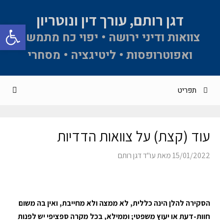
דגן רותם, עורך דין ונוטריון
פתח סרגל 
צוואות ודיני ירושה • יפוי כח מתמשך
ואפוטרופסות • ליטיגציה • מסחרי
תפריט
עוד (קצת) על צוואות הדדיות
15/01/2022
מאת
עו"ד דגן רותם
הסקירה להלן הינה כללית, לא ממצה ולא מחייבת, ואין בה משום
חוות-דעת או יעוץ משפטי; וממילא, בכל מקרה ספציפי יש לפנות