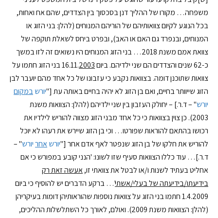
משפחה… מקורו של ההליך דנן בסכסוך בין הצדדים, שהם אח ואחות,
בכל הנוגע לקיום צוואותיהם של הוריהם המנוחים (להלן: בני הזוג או
המנוחים, ובנפרד גם האם או האב), ובפרט ביחס לשאלת תוקפה של
צוואת אמם משנת 2018… בני הזוג המנוחים היו נשואים זה לזו במשך
כ-62 שנים והצדדים הם שני ילדיהם. ביום 16.11.
2003
בני הזוג חתמו על
צוואות שתוכנן דומה. בצוואות נקבע כי עזבונו של כל אחד מהם יועבר לבן
הזוג שייוותר בחיים, ואם בן הזוג לא יהיה בחיים באותה עת ["
יורש
במקום
יורש
" – ד.ר.] – יחולק העזבון בין שני ילדיהם (להלן: הצוואות משנת
2003). כן צוין בצוואות כי כל אחד מבני הזוג מצווה להוריש לילדיו את
רכושו בהתאם להוראות שפורטו… וכי בן הזוג שיירש את רעהו לא יוכל
להוריש את חלקו של בן הזוג שנפטר לאף אדם אחר ["
יורש
אחר
יורש
" –
ד.ר.]… עוד כללו הצוואות סעיף שזו לשונו: 'הנני קובע במפורש כי אם
אחליט בעתיד לשנות ו/או לבטל את צוואתי זו,
אעשה זאת רק
בידיעתו/בידיעתה של בעלי/אשתי
'… ברקע הדברים יש להוסיף כי ביום
1.4.2009 חתמו בני הזוג על צוואות נוספות שהוראותיהן דומות בעיקריהן
(להלן: הצוואות משנת 2009). ואולם, לאורך כל השתלשלות ההליכים,