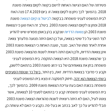
פטירתה של האם הגישה האחות לרשם בקשה לקיום צוואתה משנת
2018. בהמשך לכך ניתן צו לקיום צוואה זו. ביום 17.4.2019 פנה האח
לבית המשפט לעניני משפחה בבקשה
לביטול צו קיום הצוואה
משנת
2018 ומתן צו לקיום הצוואה משנת 2003. בשלב זה האח טען כי הצוואות
משנת 2003 הן
צוואות הדדיות
שנקבע בהן באופן מפורש שיש להודיע
לצד השני על כל שינוי בצוואה, ועל כן האם היתה מנועה מלערוך צוואה
אחרת לאחר מותו של האב. מנגד, טענה האחות כי הצוואות משנת 2003
אינן צוואות הדדיות, ולכן האם היתה רשאית לשנות מהצוואה משנת 2003
כך שהצוואה משנת 2018 היא הצוואה התקפה. בית המשפט לעניני
משפחה בחן את צוואותיהם של בני הזוג משנת 2003 בהתאם ללשונן,
וקבע כי מדובר בצוואות הדדיות. זאת, בין היתר,
בשל כך שנוסח הסעיפים
בשתי הצוואות הוא זהה
. חיזוק למסקנה זו מצא בית המשפט לעניני
משפחה בכוונת האם בעת עריכת הצוואות משנת 2009. בהמשך לכך,
בית המשפט לעניני משפחה קבע כי בהתאם לסעיף 10 לצוואתה, אשר
צוטט לעיל, האם לא היתה רשאית לשנות מהוראות הצוואה משנת 2003
מבלי להודיע על כך לאב בכתב או בעל-פה. נקבע כי האם לא עשתה כן,