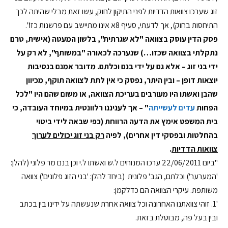
זוג שערכו צוואות הדדיות לפני התיקון לחוק, עשו זאת מבלי שהיתה לכך
התיחסות בחוק), אך לדעתי, סעיף 8א אינו מתיישב עם פרשנות כזו".
פסק הדין עוסק בצוואה "לא שגרתית", בלשון המעטה (אישית, טרם
נתקלתי בצוואה שכזו…) שנערכה לכאורה "במשותף", לא רק על
ידי בני זוג – אלא גם על ידי בנם וכלתם. מדובר אמנם בנסיבות
יוצאות דופן – ובין היתר, נפסק כי אין לתת לצוואה תוקף, מכיוון
שהבן ואשתו היו מעורבים בעריכת
הצוואה
, או משום שהם היו "
לכל
הפחות
עדים לעשייתה
"
– אך לעניננו רלוונטית במיוחד העובדה, כי
בית המשפט אימץ את הדעה הרווחת (כפי שבאה לידי ביטוי
בהחלטות ובפסקי דין אחרים), לפיה
רק בני זוג יכולים לערוך
צוואות הדדיות
.
"ביום 22/06/2011 ערכו המנוחים ל.ש ואשתו ל.י וכן בנם מר פלוני (להלן:
'המערער') וכלתם, הגב' פלונית (ביחד להלן: 'בני הזוג פלונים') צוואה
משותפת. עיקרי הצוואה הם כדלקמן:
'1. זוהי צוואתנו האחרונה וכל צוואה אחרת שנעשתה על ידינו בין בכתב
ובין בעל פה, מבוטלת בזאת.