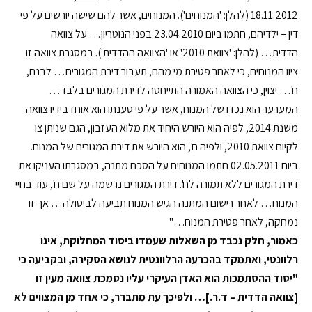
18.11.2012 (להלן: 'המנוחים'). המנוחים, אשר להם שישה יורשים על פי
דין – ילדיהם, חתמו ביום 23.04.2010 בפני הנוטריון… על צוואה
הדדית… (להלן: 'צוואת 2010' או 'הצוואה ההדדית'). במסגרת צוואה זו
ציוו המנוחים, כי לאחר פטירת מי מהם, תעבור דירת המגורים… לבנם,
ח'… יצוין, כי הצוואה האמורה התייחסה לדירת המגורים בלבד…
המערער הוא נכדו של המנוח, אשר על פי טענתו הוא אוחז בידיו צוואה
משנת 2014, לפיה הוא היורש היחיד את מלוא העזבון, הגם שניתן צו
לקיום צוואת 2010, ולפיה ח', הוא היורש את דירת המגורים של המנוח.
ביום 02.05.2011 חתמו המנוחים על הסכם מתנה, במסגרתו העניקו את
דירת המגורים ללא תמורה לח'. דירת המגורים נרשמה על שם ח', עוד בחיי
המנוח… לאחר רישום המתנה הגיש המנוח תביעה לביטולה… אך זו
נמחקה, לאחר פטירת המנוח…"
כאמור, חלק נכבד
מן השאלות שעמדו ביסוד המחלוקת
, אינו
רלוונטי, ואתמקד בהכרעה הרלוונטית לנושא הסקירה, ובקביעה כי
"
יסוד ההסתמכות הוא האדן העיקרי עליו נסמכת צוואה מעין זו
[צוואה הדדית – ד.ר.]… ולפיכך עת מתברר, כי אחד מן המצווים לא