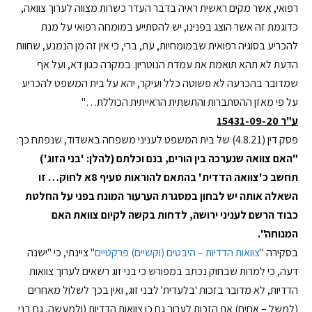
רפואי, אשר מקים ראשית ראיה בדבר העדר כשרות מצווה לערוך צוואה,
כדוגמת זה אשר הוצג בפנינו, יש להסתייע במומחה רפואי על מנת
להכריע בסוגיה רפואית שבמומחיות, עת, ברי, כי אין זה מן הנמנע, שחוות
הדעת לא תהא תואמת את עמדת הנוטריון. במקרה כגון דא, ועל אף
שמדובר בהכרעה לא פשוטה כלל ועיקר, יהא על בית המשפט להכריע
על פי מאזן ההסתברות והתשתית הראייתית הכוללת…"
ע"ר 15431-09-20
פסק דין (4.8.21) של בית המשפט לעניני משפחה באשדוד, שנפתח כך:
"האם
צוואה שנערכה בין הורים, בנם וכלתם (להלן: 'בני הזוג')
תחשב כ'צוואה הדדית' בהתאם להוראות סעיף 8א לחוק… זו
השאלה אותה יש לבחון במסגרת
הערעור המונח בפני על החלטת
כבוד הרשם לעניני ירושה, לדחות בקשה לקיום צוואת האם
המנוחה".
בסקירה "
צוואות הדדיות – היבטים (וקשיים) פרקטיים
" ציינתי, כי "ישנה
דעה, כי למרות שבחוק נכתב במפורש כי בני זוג רשאים לערוך צוואות
הדדיות, לא מדובר בזכות 'בלעדית' לבני זוג, ואין בכך לשלול מאחרים
(למשל – אחים) את הזכות לערוך גם כן צוואות הדדיות (ולמעשה, גם בני