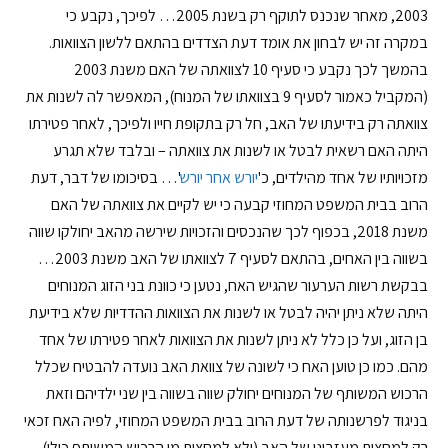
2003, מאחר שנכנס לתוקף רק בשנת 2005… לפיכך, נקבע כי
במקרה זה יש לבחון את אומד דעת הצדדים בהתאם ללשון הצוואות.
בהמשך לכך נקבע כי סעיף 10 לצוואתה של האם משנת 2003
(המקביל כאמור לסעיף 9 בצוואתו של המנוח), המאפשר לה לשנות את
צוואתה רק בידיעתו של האב, חל רק בתקופת חייו ולפיכך, לאחר פטירתו
היתה האם רשאית לבטל או לשנות את צוואתה – ובלבד שלא תגרע
מזכויותיו של אחד מהילדים, כ'
יורש אחר יורש
'… בסיכומו של דבר, דעת
הרוב בבית המשפט המחוזי קבעה כי יש לקיים את צוואתה של האם
משנת 2018, בכפוף לכך שהנכסים והזכויות שירשה מהאב יחולקו שווה
בשווה בין האחים, בהתאם לסעיף 7 לצוואתו של האב משנת 2003…
בבקשת רשות הערעור שהגיש האח, נטען כי כוונת בני הזוג המנוחים
היתה שלא ניתן יהיה לבטל או לשנות את הצוואות ההדדיות שלא בידיעת
בן הזוג, ועל כן כלל לא ניתן לשנות את הצוואות לאחר פטירתו של אחד
מהם. כמו כן טוען האח כי לשונה של צוואת האב נועדה להבטיח שכלל
הרכוש המשותף של המנוחים יחולק שווה בשווה בין שני ילדיהם וזאת
בניגוד לפרשנותה של דעת הרוב בבית המשפט המחוזי, לפיה האח זכאי
רק למחצית מעזבונו של האב (ולא למחצית מן הרכוש המשותף כולו).