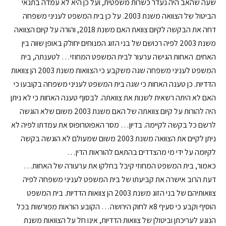
שעה שהאב היה נעדר כשרות משפטית, ועל כן היא לא עמדה בתנאי
הביטול של הצוואה משנת 2003. על כן בית המשפט לעניני משפחה
דחה את הבקשה לקיום צוואת האם משנת 2018, והורה על קיום הצוואה
משנת 2003 לפיה רכושם של בני הזוג המנוחים יחולק באופן שווה בין
האחים. האחות הגישה ערעור לבית המשפט המחוזי… לטענתה, בית
המשפט לעניני משפחה שגה משקבע כי הצוואות משנת 2003 הן צוואות
הדדיות. כן טענה האחות כי שגה בית המשפט לעניני משפחה בקובעו כי
האם לא היתה רשאית לשנות את צוואתה. לבסוף טענה האחות כי לא ניתן
היה להורות על קיום צוואתה של האם משנת 2003 משום שלא הוגשה
לרשם כל בקשה לקיימה. בדיון… מסר האפוטרופוס את עמדתו לפיה לא
ניתן לקיים את הצוואה משנת 2003 משום שמעולם לא הוגשה בקשה
לקיומה על ידי מי מהצדדים בהתאם להוראות הדין…
כאמור, בית המשפט המחוזי קיבל בחלקו את ערעורה של האחות…
דעת הרוב אישרה את קביעתו של בית המשפט לעניני משפחה לפיה
צוואותיהם של בני הזוג משנת 2003 הן צוואות הדדיות. בית המשפט
הוסיף וקבע כי סעיף 8א לחוק הירושה… הקובע הוראות מפורשות בכל
הנוגע לעריכתן וביטולן של צוואות הדדיות, אינו חל על הצוואות משנת