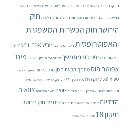
הפקדת צוואה
הרשם לעניני ירושה
השמדת צוואה
הצעת חוק דיני ממונות
חוק
חוק החולה הנוטה למות
התיישנות
התנגדות לצו קיום צוואה
חוק הכשרות המשפטית
הירושה
והאפוטרופסות
יורש אחר יורש
יורש
חוק המקרקעין
מינוי
יפוי כח מתמשך
במקום יורש
ירושה על פי דין
מיופה כח
אפוטרופוס
מסמך הבעת רצון
מרכיבי יסוד
מרשם האוכלוסין
סעיף 8א לחוק הירושה
סעיף 33א לחוק הכשרות המשפטית
צוואות
צוואה
והאפוטרופסות
עורכי דין
ענינים רכושיים
צוואה נוטריונית
הדדיות
תזכיר חוק הירושה
קטין
תזכיר חוק
תוספת לצוואה
תיקון 18
תיקון טעות בצוואה