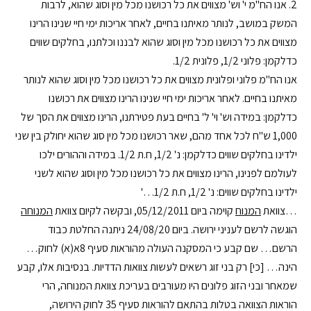
2. אנו הח"מ י' וש' מצווים את כל רכושנו מכל מין וסוג שהוא, לרבות
המשק במושב, לנותר מאיתנו בחיים, לאחר אריכות ימי חיי שנינו הרינו
מצווים את כל רכושנו מכל מין וסוג שהוא לבננו וכלתנו, בחלקים שווים
כדלקמן: פלוני 1/2, פלונית 1/2.
אנו הח"מ פלוני ופלונית מצווים את כל רכושנו מכל מין וסוג שהוא לנותר
מאיתנו בחיים. לאחר אריכות ימי חיי שנינו הרינו מצווים את רכושנו
כדלקמן: במידה וש' וי' ל' בחיים בעת פטירתנו, הרינו מצווים את הסך של
1,000 ש"ח לכל אחד מהם, שאר רכושנו מכל מין סוג שהוא יחולק בין שני
ילדינו בחלקים שווים כדלקמן: נ' 1/2, ח.ת 1/2. במידה וההורים ילכו
לעולמם לפנינו, הרינו מצווים את כל רכושנו מכל מין וסוג שהוא לשני
ילדינו בחלקים שווים: נ' 1/2, ח.ת 1/2…'
…צוואת
המנוח
קוימה ביום 05/12/2011, ובקשה לקיום צוואת
המנוחה
הוגשה לרשם לעניני ירושה. ביום 24/08/20 ניתנה החלטת כבוד
הרשם… שם קבע כי המסקנה העולה מהוראות סעיף 8א(א) לחוק…
הינה… [כי] רק בני זוג רשאים לעשות צוואות הדדיות. בנסיבות אלו, קבע
שמאחר ובני הזוג פלונים היו מעורבים בעריכת צוואת המנוחה, הרי
הוראות הצוואה בטלות בהתאם להוראות סעיף 35 לחוק הירושה,