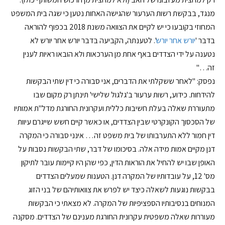
מנגד, בבקשת רשות הערעור שהגישה האחות נטען כי שגה בית המשפט
המחוזי בקובעו כי יש לקיים את הצוואה משנת 2018 בכפוף להוראה
בדבר '
יורש אחר יורש
'. לטענתה, הקביעה בדבר יורש אחר יורש לא
נטענה על ידי הצדדים באף אחת מן הערכאות ולא הובאו ראיות לענין
זה…"
נפסק: "לאחר ששקלתי את הדברים, אני סבורה כי דין שתי הבקשות
להידחות. כידוע, רשות ערעור ב'גלגול שלישי' תינתן רק מקום שבו
מתעוררת שאלה בעלת חשיבות כללית ועקרונית החורגת מדל"ת אמותיו
של הסכסוך הקונקרטי שבין הצדדים, או כאשר קיים חשש שייגרם עיוות
דין חמור ללא התערבותו של בית משפט זה… אינני סבורה כי המקרה
דנן מקיים אמות מידה אלה. בסיכומו של דבר, שתי הבקשות נסבות על
האופן שבו יש להחיל את הוראות הדין, כפי שהן היו קיימות עובר לתיקון
מס' 12, על עובדותיו של המקרה דנן. הטענות שמעלים הצדדים
בבקשות נוגעות לשאלה כיצד יש לפרש את צוואותיהם של בני הזוג
המנוחים בנסיבותיו הספציפיות של המקרה. לא מצאתי כי הבקשות
מעוררות שאלה משפטית עקרונית החורגת מענינם של הצדדים. מסקנה