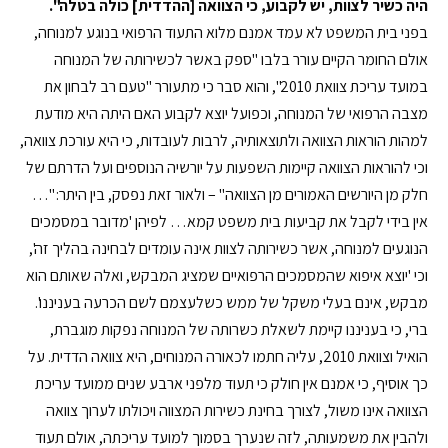
היה כשיר לצוות, יש לקבוע, כי הצוואה [ההדדית] כולה בטלה".
בפני בית המשפט לא עמד אמנם מלוא התעוד הרפואי בנוגע למנוחה,
אולם החומר הקיים עורר בלבו "ספק באשר לכשירותה של המנוחה
במועד עריכת צוואת 2010", והוא סבר כי מתעורר "טעם רב לבחון את
מצבה הרפואי של המנוחה, וכפועל יוצא לקבוע האם היתה היא מודעת
למהות הוראות הצוואה ולתוצאותיה, לרבות לעובדות, כי היא עורכת צוואה,
וכי להוראות הצוואה קיימות השפעות על יורשיה הנוספים ועל הדרתם של
חלק מן היורשים האמורים מן הצוואה" – ולאור זאת נפסק, בין היתר: "…
אין בידי לקבל את קביעות בית משפט קמא… לפיהן 'מדובר במסמכים
הנוגעים למנוחה, אשר כשירותה לצוות אינה עומדים לבחינה בהליך זה',
וכי 'יוצא איפוא שהמסמכים הרפואיים שמציג המבקש, ואלה שאותם הוא
מבקש, אינם בעלי משקל של ממש כשלעצמם לשם הכרעה בעניננו'.
ברי, כי בעניננו קיימת לשאלת כשרותה של המנוחה נפקות מוגברת,
הואיל וצוואת 2010, עליה חתמו לכאורה המנוחים, היא צוואה הדדית. על
כך אוסיף, כי אמנם אין חולק כי תעוד מלפני ארבע שנים ממועד עריכת
הצוואה אינו משול, לצורך בחינת כשירות המצווה ויכולתו לערוך צוואה
ולהבין את משמעותה, לזה שנערך בסמוך למועד עריכתה, אולם תעוד