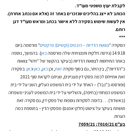
לקבלת יעוץ משפטי מעו"ד
.
הכותב לא ייצג בהליכים שנזכרים באתר זה (אלא אם נכתב אחרת).
אין לעשות שימוש בסקירה ללא אישור בכתב ומראש מעו"ד דגן
רותם.
***
הסקירה "
צוואות הדדיות – היבטים (וקשיים) פרקטיים
" פורסמה ביום
14.9.18 (גירסה חלקית ותמציתית שלה פורסמה
כאן
). בהמשך, נוספה
באתר התיחסות לצוואות הדדיות (בעיקר בהקשר של "זיהוי" צוואות
כ"הדדיות"), בין היתר, גם בסוף סקירה
זאת
, וכן
כאן
,
כאן
ו
כאן
. בסקירה
זאת אתייחס לכמה פסקי דין מעניינים, שניתנו לקראת סוף 2021
(ופורסמו ב"נבו") – האחד על ידי בית המשפט העליון, השני על ידי בית
המשפט המחוזי (בחיפה), והשלישי על ידי בית המשפט לעניני משפחה
(באשדוד)… בדומה לסקירות נוספות של פסקי דין, גם סקירה זאת
תושתת בעיקר על ציטוט (חלקי אמנם) מפסקי הדין – בתוספת כמה
הערות.
בע"ם 7010/21; 7059/21