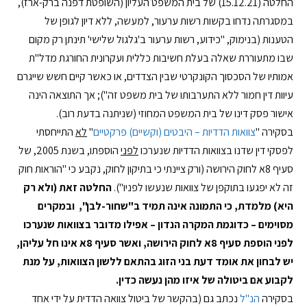
החלטה (15.12.21) של בית המשפט העליון (השופטת דפנה ברק-ארז),
במסגרתה נדחו בקשות רשות ערעור, למעשה, ללא דיון לגופן של
הטענות (בנימוק, "כידוע, רשות ערעור ב'גלגול שלישי' תינתן רק מקום
שבו מתעוררת שאלה בעלת חשיבות כללית ועקרונית החורגת מדל"ת
אמותיו של הסכסוך הקונקרטי שבין הצדדים, או כאשר קיים חשש שייגרם
עיוות דין חמור ללא התערבותו של בית משפט זה"); אך התוצאה הינה
אישור פסק דינו של בית המשפט המחוזי (שניתנה בדעת רוב).
בסקירה "
צוואות הדדיות – היבטים (וקשיים) פרקטיים
"
לא
התייחסתי
לפסקי דין שדנו בצוואות הדדיות שנערכו
לפני
הוספתו, בשנת 2005, של
סעיף 8א לחוק הירושה (ורק ציינתי כי בתיקון לחוק, נקבע כי "הוראות חוק
זה לא יפגעו בתוקפן של צוואות שנעשו לפניו").
החלטה זאת (ולא רק
היא) מלמדת, כי התמונה אינה תמיד ב"שחור-לבן", ובמקרים
מסוימים – כדוגמת המקרה הנדון – אפילו מדובר בצוואות שנערכו
לפני הוספת סעיף 8א לחוק הירושה, ואשר סעיף 8א אינו חל עליהן,
יש לבחון את אומד דעת בני הזוג בהתאם ללשון הצוואות, על מנת
לקבוע אם ביטולה של איזו מהן נעשה כדין.
בסקירה
הנ"ל
נכתב גם (בהקשר של ביטול צוואה הדדית על ידי אחד