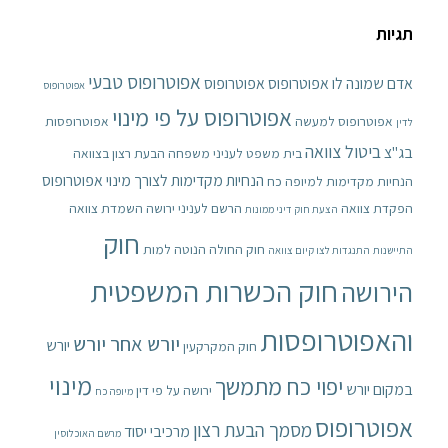
תגיות
אפוטרופוס טבעי
אדם שמונה לו אפוטרופוס
אפוטרופוס
אפוטרופוס
אפוטרופוס על פי מינוי
אפוטרופוס למעשה
אפוטרופסות
לדין
ביטול צוואה
בג"צ
בית משפט לעניני משפחה
הבעת רצון בצוואה
הנחיות מקדימות לצורך מינוי אפוטרופוס
הנחיות מקדימות למיופה כח
הפקדת צוואה
הרשם לעניני ירושה
השמדת צוואה
הצעת חוק דיני ממונות
חוק
חוק החולה הנוטה למות
התיישנות
התנגדות לצו קיום צוואה
חוק הכשרות המשפטית
הירושה
והאפוטרופסות
יורש אחר יורש
יורש
חוק המקרקעין
מינוי
יפוי כח מתמשך
במקום יורש
ירושה על פי דין
מיופה כח
אפוטרופוס
מסמך הבעת רצון
מרכיבי יסוד
מרשם האוכלוסין