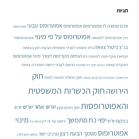
תגיות
אפוטרופוס טבעי
אדם שמונה לו אפוטרופוס
אפוטרופוס
אפוטרופוס
אפוטרופוס על פי מינוי
אפוטרופוס למעשה
אפוטרופסות
לדין
ביטול צוואה
בג"צ
בית משפט לעניני משפחה
הבעת רצון בצוואה
הנחיות מקדימות לצורך מינוי אפוטרופוס
הנחיות מקדימות למיופה כח
הפקדת צוואה
הרשם לעניני ירושה
השמדת צוואה
הצעת חוק דיני ממונות
חוק
חוק החולה הנוטה למות
התיישנות
התנגדות לצו קיום צוואה
חוק הכשרות המשפטית
הירושה
והאפוטרופסות
יורש אחר יורש
יורש
חוק המקרקעין
מינוי
יפוי כח מתמשך
במקום יורש
ירושה על פי דין
מיופה כח
אפוטרופוס
מסמך הבעת רצון
מרכיבי יסוד
מרשם האוכלוסין