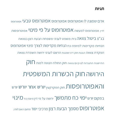
תגיות
אפוטרופוס טבעי
אדם שמונה לו אפוטרופוס
אפוטרופוס
אפוטרופוס
אפוטרופוס על פי מינוי
אפוטרופוס למעשה
אפוטרופסות
לדין
ביטול צוואה
בג"צ
בית משפט לעניני משפחה
הבעת רצון בצוואה
הנחיות מקדימות לצורך מינוי אפוטרופוס
הנחיות מקדימות למיופה כח
הפקדת צוואה
הרשם לעניני ירושה
השמדת צוואה
הצעת חוק דיני ממונות
חוק
חוק החולה הנוטה למות
התיישנות
התנגדות לצו קיום צוואה
חוק הכשרות המשפטית
הירושה
והאפוטרופסות
יורש אחר יורש
יורש
חוק המקרקעין
מינוי
יפוי כח מתמשך
במקום יורש
ירושה על פי דין
מיופה כח
אפוטרופוס
מסמך הבעת רצון
מרכיבי יסוד
מרשם האוכלוסין