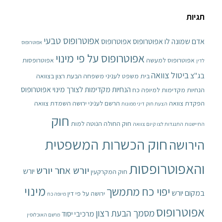
תגיות
אפוטרופוס טבעי
אדם שמונה לו אפוטרופוס
אפוטרופוס
אפוטרופוס
אפוטרופוס על פי מינוי
אפוטרופוס למעשה
אפוטרופסות
לדין
ביטול צוואה
בג"צ
בית משפט לעניני משפחה
הבעת רצון בצוואה
הנחיות מקדימות לצורך מינוי אפוטרופוס
הנחיות מקדימות למיופה כח
הפקדת צוואה
הרשם לעניני ירושה
השמדת צוואה
הצעת חוק דיני ממונות
חוק
חוק החולה הנוטה למות
התיישנות
התנגדות לצו קיום צוואה
חוק הכשרות המשפטית
הירושה
והאפוטרופסות
יורש אחר יורש
יורש
חוק המקרקעין
מינוי
יפוי כח מתמשך
במקום יורש
ירושה על פי דין
מיופה כח
אפוטרופוס
מסמך הבעת רצון
מרכיבי יסוד
מרשם האוכלוסין