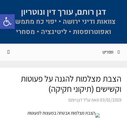
דגן רותם, עורך דין ונוטריון
פתח סרגל 
צוואות ודיני ירושה • יפוי כח מתמשך
ואפוטרופסות • ליטיגציה • מסחרי
תפריט
‏‏הצבת מצלמות להגנה על פעוטות
וקשישים (תיקוני חקיקה)
03/01/2019
מאת
עו"ד דגן רותם