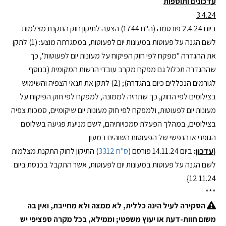
עדכונים ותוספות
3.4.24
ביום 2.4.24 פורסמה (ה"ח 1744) הצעה לתיקון חוק התקנת מצלמות
לשם הגנה על פעוטות במעונות יום לפעוטות, במסגרתה מוצע: (1) לתקן
את ההגדרה "מפקח לפי חוק הפיקוח על מעונות יום לפעוטות", כך
שההגדרה תכלול גם מפקח מקרב עובדי הרשות המקומית (בנוסף
לגורמים הנכללים כיום בהגדרה); (2) לתקן את תנאי הצפיה והשימוש
בצילומים לפי החוק, כך שתהיה לממונה, למפקח לפי חוק הפיקוח על
מעונות יום לפעוטות, ולמפקח לפי חוק מעונות יום שיקומיים, סמכות צפיה
בצילומים, במהלך הפעלת סמכויותיהם, לשם מניעת פגיעה בשלומם
הגופני או הנפשי של הפעוטות השוהים במעון.
{
עדכון
:
ביום 14.11.24 פורסם (
ס"ח 3312
) התיקון לחוק התקנת מצלמות
לשם הגנה על פעוטות במעונות יום לפעוטות, אשר התקבל בכנסת ביום
12.11.24}
***
הסקירה לעיל הינה כללית, לא ממצה ולא מחייבת, ואין בה
משום חוות-דעת או יעוץ משפטי; וממילא, בכל מקרה ספציפי יש