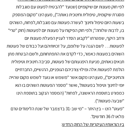
לפי חוק מעונות יום שיקומיים (שנועד "להבטיח לפעוט עם מוגבלות
מסגרת שיקומית, טיפולית וחינוכית נאותה"), מעון הינו "מקום המספק
בשעות היום טיפול וחינוך לעשרה פעוטות עם מוגבלות,לפחות, השוהים
בו, לרבות שלוחה"; ולפי חוק הפיקוח על מעונות יום לפעוטות (חוק "טרי"
ורחב היקף, שמטרתו "לקבוע הסדר לעניין הפעלת מעונות יום
לפעוטות… לשם הגנה על שלומם, על זכויותיהם ועל כבודם של פעוטות
השוהים במעונות כאמור, כדי לקדם את התפתחותם, ולשם הבטחת מתן
תנאים נאותים, מניעת היפגעותם של פעוטות, סביבה חינוכית וטיפולית
הולמת לפעוטות אלה ומילוי צורכיהם הגופניים, הרגשיים, החברתיים
והחינוכיים"), מעון הינו מקום אשר "משמש או נועד לשמש מקום שהייה
יומי לחינוך וטיפול בפעוטות", ואשר "מספר הפעוטות השוהים בו הוא
כמפורט בתוספת הראשונה, לפחות" (המספר הנקוב בתוספת הינו
"שבעה פעוטות").
"פעוט" הינו – בין היתר – "מי שב-31 בדצמבר של שנת הלימודים טרם
מלאו לו 36 חודשים".
בין הוראותיו העיקריות של החוק החדש
: