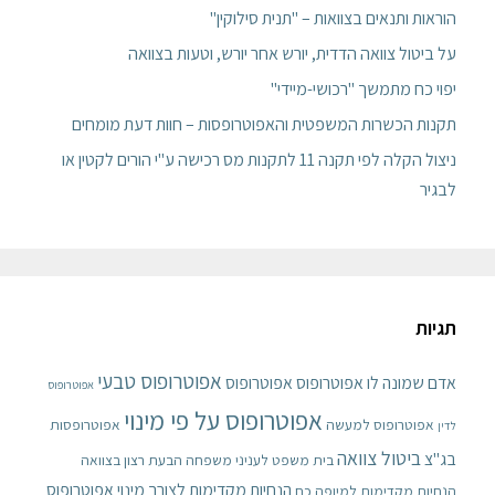
הוראות ותנאים בצוואות – "תנית סילוקין"
על ביטול צוואה הדדית, יורש אחר יורש, וטעות בצוואה
יפוי כח מתמשך "רכושי-מיידי"
תקנות הכשרות המשפטית והאפוטרופסות – חוות דעת מומחים
ניצול הקלה לפי תקנה 11 לתקנות מס רכישה ע"י הורים לקטין או
לבגיר
תגיות
אפוטרופוס טבעי
אדם שמונה לו אפוטרופוס
אפוטרופוס
אפוטרופוס
אפוטרופוס על פי מינוי
אפוטרופוס למעשה
אפוטרופסות
לדין
ביטול צוואה
בג"צ
בית משפט לעניני משפחה
הבעת רצון בצוואה
הנחיות מקדימות לצורך מינוי אפוטרופוס
הנחיות מקדימות למיופה כח