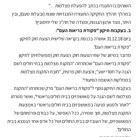
השוהים בו התנגדו בכתב להפעלת מצלמות…"
במהלך תהליך החקיקה התעוררו התנגדויות שונות (ובעלות טעם), ובין
היתר, מצד ארגון הגננות, ומצדה של חה"כ שלי יחימוביץ'.
ב. בעקבות תיקון "פקודת בריאות העם":
ביום 31.12.18 אושרה בכנסת בקריאה שלישית הצעת חוק לתיקון
"פקודת בריאות העם".
מדובר במיזוג של שתי הצעות חוק: הצעת חוק (ממשלתית) לתיקון
"פקודת בריאות העם" שכותרתה "התקנת מצלמות בבתי חולים לשם
הגנה על חסרי ישע"; והצעת חוק פרטית, "חובת התקנת מצלמות
במחלקות האשפוז הסיעודי".
בעקבות התיקון נוסף ל"פקודת בריאות העם" פרק שכותרתו "התקנת
מצלמות לשם הגנה על מאושפזים בבית חולים גריאטרי", ואשר מטרתו
"לאתר ולמנוע פגיעה במאושפזים בבית חולים גריאטרי באמצעות
התקנת מצלמות, תוך שמירה, ככל האפשר, על כבודם ופרטיותם של
המאושפזים, של העובדים בבית החולים ושל כל אדם אחר הנמצא בבית
החולים".