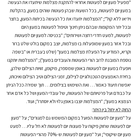
"מפעיל מעון יום לפעוטות אחראי להתקנת מצלמות שיתעדו את הנעשה
במעון יום לפעוטות, בכל השעות שבהן פעוטות שוהים במעון, בהקלטת
וידיאו ללא קול"; "המצלמות יתעדו את כל הנעשה בכיתות המעון, בחצר
ובכל יתר המקומות שבהם ניתן חינוך וטיפול לפעוטות במעון היום
לפעוטות, למעט חדרי רחצה ושירותים"; "בכניסה למעון יום לפעוטות
ובכל אזור במעון שמופעלות בו מצלמות, יוצב במקום בולט שלט ברור
וקריא, המודיע על הפעלת מצלמות במעון" (שלט בעברית או "בשפה
נוספת המובנת לרוב הורי הפעוטות והעובדים במעון"); "המצלמות יותקנו
ויופעלו במעון יום לפעוטות באופן שמספרן, מיקומן, זוויות הצילום שלהן,
בחירת האמצעים הטכנולוגיים לצילום, זמני הצילום וטיב הצילום ואיכותו,
יאפשרו תיעוד כאמור… ואת השימוש בצילומים… תוך שמירה ככל הניתן
על כבודם ועל פרטיותם של הפעוטות, של עובדי המעון ושל כל אדם אחר
הנמצא במעון"; "המצלמות יוצבו באופן גלוי ולא יוסתרו"; ועוד.
החוק לא יחול בין היתר
:
על "מעון יום לפעוטות הפועל במקום המשמש גם למגורים"; על "מעון
יום לפעוטות שחוק פיקוח על מעונות יום לפעוטות לא חל עליו… למעט
מעון יום שיקומי"; ועל "מעון יום לפעוטות ש-70% מהורי הפעוטות