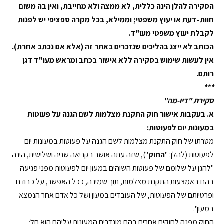
הסקירה להלן הינה כללית, לא ממצה ולא מחייבת, ואין בה משום
חוות-דעת או יעוץ משפטי; וממילא, בכל מקרה ספציפי יש לפנות
לקבלת יעוץ משפטי מעו"ד
.
הכותב לא ייצג בהליכים שנזכרים באתר זה (אלא אם נכתב אחרת)
.
אין לעשות שימוש בסקירה ללא אישור בכתב ומראש מעו"ד דגן
רותם
.
***
סקירת "דיו-מה"
א. בעקבות אישור חוק התקנת מצלמות לשם הגנה על פעוטות
במעונות יום לפעוטות:
מטרתו של חוק התקנת מצלמות לשם הגנה על פעוטות במעונות יום
לפעוטות (להלן: "
החוק
"), שזה עתה אושר בקריאה שניה ושלישית, הינה
"להגן על שלומם של פעוטות השוהים במעון יום לפעוטות מפני פגיעה
בהם באמצעות התקנת מצלמות, תוך שמירה, ככל האפשר, על כבודם
ופרטיותם של הפעוטות, של העובדים במעון ושל כל אדם אחר הנמצא
במעון".
החוק מפנה לחוקים אחרים בהם מוגדרים המעונות עליהם הוא חל
: