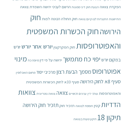
הפקדת צוואה
הרשם לעניני ירושה
השמדת צוואה
הצעת חוק דיני ממונות
חוק
חוק החולה הנוטה למות
התיישנות
התנגדות לצו קיום צוואה
חוק הכשרות המשפטית
הירושה
והאפוטרופסות
יורש אחר יורש
יורש
חוק המקרקעין
מינוי
יפוי כח מתמשך
במקום יורש
ירושה על פי דין
מיופה כח
אפוטרופוס
מסמך הבעת רצון
מרכיבי יסוד
מרשם האוכלוסין
סעיף 8א לחוק הירושה
סעיף 33א לחוק הכשרות המשפטית
צוואות
צוואה
והאפוטרופסות
עורכי דין
ענינים רכושיים
צוואה נוטריונית
הדדיות
תזכיר חוק הירושה
קטין
תזכיר חוק
תוספת לצוואה
תיקון 18
תיקון טעות בצוואה