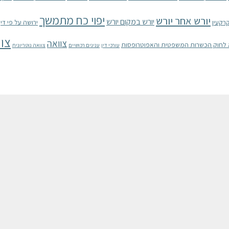
יפוי כח מתמשך
יורש אחר יורש
יורש במקום יורש
רקעין
ירושה על פי דין
צוו
צוואה
עורכי דין
ענינים רכושיים
צוואה נוטריונית