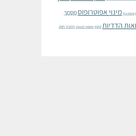
מינוי אפוטרופוס
מסמך
מיופה כח
אות הדדיות
קטין
תזכיר חוק
תוספת לצוואה