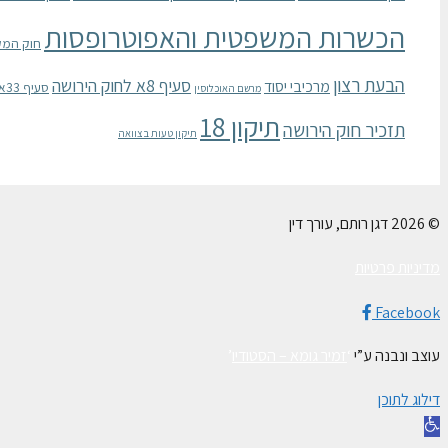
הכשרות המשפטית והאפוטרופסות
חוק המק
הבעת רצון
סעיף 8א לחוק הירושה
מרכיבי יסוד
סעיף 33א לחוק הכשרות המשפטית והאפוטרופסות
מרשם האוכלוסין
תיקון 18
תזכיר חוק הירושה
תיקון טעות בצוואה
© 2026 דגן רותם, עורך דין
מדיניות פרטיות
Facebook
עוצב ונבנה ע”י
‘
זמיר גומא – הסטודיו
’
דילוג לתוכן
פתח