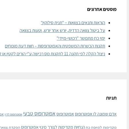
פוסטים אחרונים
הוראות ותנאים בצוואות – "תנית סילוקין"
על ביטול צוואה הדדית, יורש אחר יורש, וטעות בצוואה
יפוי כח מתמשך "רכושי-מיידי"
תקנות הכשרות המשפטית והאפוטרופסות – חוות דעת מומחים
ניצול הקלה לפי תקנה 11 לתקנות מס רכישה ע"י הורים לקטין או לבגיר
תגיות
אפוטרופוס טבעי
אדם שמונה לו אפוטרופוס
אפוטרופוס
אפ
אפוטרופוס לדין
הנחיות מקדימות לצורך מינוי אפוטרופוס
מקדימות למיופה כח
הפקדת צוואה