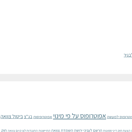
אפוטרופוס על פי מינוי
ביטול צוואה
בג"צ
וטרופוס למעשה
אפוטרופסות
הרשם לעניני ירושה
השמדת צוואה
חוק 
הצעת חוק דיני ממונות
התיישנות
התנגדות לצו קיום צוואה