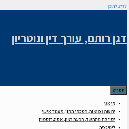
לדלג לתוכן
דגן רותם, עורך דין ונוטריון
תפריט
מי אני
ירושה וצוואות, הסכמי ממון, מעמד אישי
יפוי כח מתמשך, הבעת רצון, אפוטרופסות
ליטיגציה