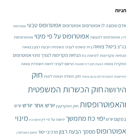
תגיות
אפוטרופוס טבעי
אדם שמונה לו אפוטרופוס
אפוטרופוס
אפוטרופוס
אפוטרופוס על פי מינוי
אפוטרופוס למעשה
אפוטרופסות
לדין
ביטול צוואה
בג"צ
בית משפט לעניני משפחה
הבעת רצון בצוואה
הנחיות מקדימות לצורך מינוי אפוטרופוס
הנחיות מקדימות למיופה כח
הפקדת צוואה
הרשם לעניני ירושה
השמדת צוואה
הצעת חוק דיני ממונות
חוק
חוק החולה הנוטה למות
התיישנות
התנגדות לצו קיום צוואה
חוק הכשרות המשפטית
הירושה
והאפוטרופסות
יורש אחר יורש
יורש
חוק המקרקעין
מינוי
יפוי כח מתמשך
במקום יורש
ירושה על פי דין
מיופה כח
אפוטרופוס
מסמך הבעת רצון
מרכיבי יסוד
מרשם האוכלוסין