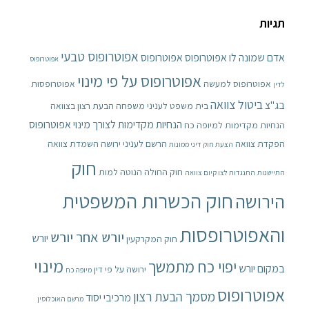
תגיות
אפוטרופוס טבעי
אדם שמונה לו אפוטרופוס
אפוטרופוס
אפוטרופוס
אפוטרופוס על פי מינוי
אפוטרופוס למעשה
אפוטרופסות
לדין
ביטול צוואה
בג"צ
בית משפט לעניני משפחה
הבעת רצון בצוואה
הנחיות מקדימות לצורך מינוי אפוטרופוס
הנחיות מקדימות למיופה כח
הפקדת צוואה
הרשם לעניני ירושה
השמדת צוואה
הצעת חוק דיני ממונות
חוק
חוק החולה הנוטה למות
התיישנות
התנגדות לצו קיום צוואה
חוק הכשרות המשפטית
הירושה
והאפוטרופסות
יורש אחר יורש
יורש
חוק המקרקעין
מינוי
יפוי כח מתמשך
במקום יורש
ירושה על פי דין
מיופה כח
אפוטרופוס
מסמך הבעת רצון
מרכיבי יסוד
מרשם האוכלוסין