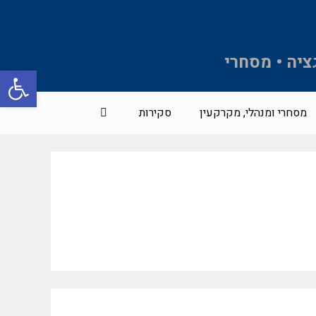
ציה • מסחרי
פתח סרגל 
מסחרי ומנהלי, מקרקעין
סקירות