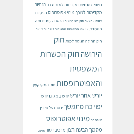
הנחיות
בצוואה
הנחיות מקדימות למיופה כח
מקדימות לצורך מינוי אפוטרופוס
הפקדת
צוואה
הרשם לעניני ירושה
הצעת חוק דיני ממונות
השמדת צוואה
התיישנות
התנגדות לצו קיום צוואה
חוק
חוק החולה הנוטה למות
חוק הכשרות
הירושה
המשפטית
והאפוטרופסות
חוק המקרקעין
יורש אחר יורש
יורש במקום יורש
יפוי כח מתמשך
ירושה על פי דין
מינוי אפוטרופוס
מיופה כח
מסמך הבעת רצון
מרכיבי יסוד
מרשם