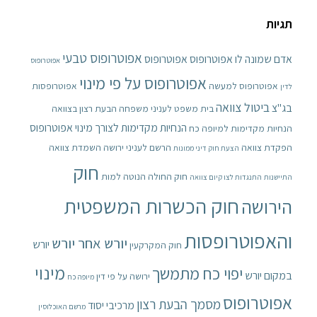
תגיות
אפוטרופוס טבעי
אדם שמונה לו אפוטרופוס
אפוטרופוס
אפוטרופוס
אפוטרופוס על פי מינוי
אפוטרופוס למעשה
אפוטרופסות
לדין
ביטול צוואה
בג"צ
בית משפט לעניני משפחה
הבעת רצון בצוואה
הנחיות מקדימות לצורך מינוי אפוטרופוס
הנחיות מקדימות למיופה כח
הפקדת צוואה
הרשם לעניני ירושה
השמדת צוואה
הצעת חוק דיני ממונות
חוק
חוק החולה הנוטה למות
התיישנות
התנגדות לצו קיום צוואה
חוק הכשרות המשפטית
הירושה
והאפוטרופסות
יורש אחר יורש
יורש
חוק המקרקעין
מינוי
יפוי כח מתמשך
במקום יורש
ירושה על פי דין
מיופה כח
אפוטרופוס
מסמך הבעת רצון
מרכיבי יסוד
מרשם האוכלוסין