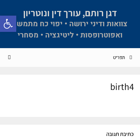
דגן רותם, עורך דין ונוטריון
פתח סרגל 
צוואות ודיני ירושה • יפוי כח מתמשך
ואפוטרופסות • ליטיגציה • מסחרי
תפריט
birth4
כתיבת תגובה