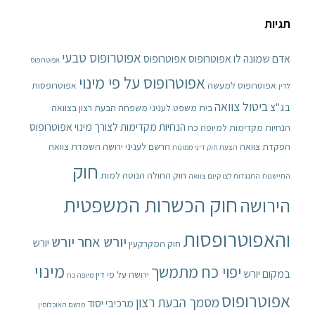
תגיות
אפוטרופוס טבעי
אדם שמונה לו אפוטרופוס
אפוטרופוס
אפוטרופוס
אפוטרופוס על פי מינוי
אפוטרופוס למעשה
אפוטרופסות
לדין
ביטול צוואה
בג"צ
בית משפט לעניני משפחה
הבעת רצון בצוואה
הנחיות מקדימות לצורך מינוי אפוטרופוס
הנחיות מקדימות למיופה כח
הפקדת צוואה
הרשם לעניני ירושה
השמדת צוואה
הצעת חוק דיני ממונות
חוק
חוק החולה הנוטה למות
התיישנות
התנגדות לצו קיום צוואה
חוק הכשרות המשפטית
הירושה
והאפוטרופסות
יורש אחר יורש
יורש
חוק המקרקעין
מינוי
יפוי כח מתמשך
במקום יורש
ירושה על פי דין
מיופה כח
אפוטרופוס
מסמך הבעת רצון
מרכיבי יסוד
מרשם האוכלוסין