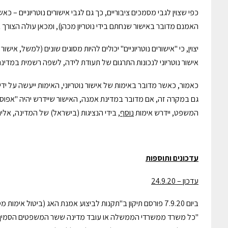
כפי שצוין לגבי מסמכים ציבוריים, כך גם לגבי אישורים נוטריוניים – 
האמנם מדובר באישור שנחתם בידי נוטריון מכהן), ומכאן עולה הצורך באי
יצוין, כי "אישורים נוטריוניים" יכולים להיות מסוגים שונים (למשל, א
אישור נוטריוני לנכונות התרגום של תעודת לידה, לשפה רשמית במדינ
כאמור, כאשר מדובר באימות של אישור נוטריוני, האימות ייעשה על ידי 
גם במקרה זה, אם מדובר במדינת אמנה, האישור שיידרש יהיה "אפוסט
המשפט, יידרש אימות
נוסף
, בידי הנציגות (בישראל) של המדינה, אלי
עדכונים ותוספות
עדכון – 24.9.20
ביום 7.9.20 פורסם תיקון ב"תקנות לביצוע אמנת האג (ביטול 
"כל משרד ממשרדי הממשלה או עובד מדינה ששר המשפטים הסמיך אותם