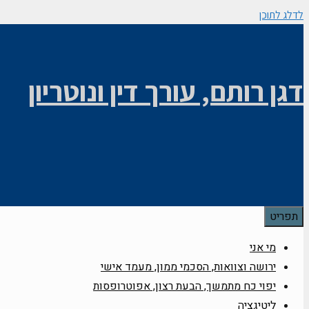
לדלג לתוכן
דגן רותם, עורך דין ונוטריון
תפריט
מי אני
ירושה וצוואות, הסכמי ממון, מעמד אישי
יפוי כח מתמשך, הבעת רצון, אפוטרופסות
ליטיגציה