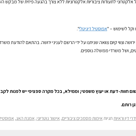
קל לשימוש – "
אפוסטיל דיגיטלי
".
וי ירושה וצווי קיום צוואה שניתנו על ידי הרשם לעניני ירושה. בהתאם להודעת מ
ים, ושל משרדי ממשלה נוספים.
שום חוות-דעת או יעוץ משפטי; וממילא, בכל מקרה ספציפי יש לפנות לקב
 רותם.
י דין וראיות
תגיות
אימות מסמכים ציבוריים
,
אישור נוטריוני
,
אמנת האג
,
אפוסטיל