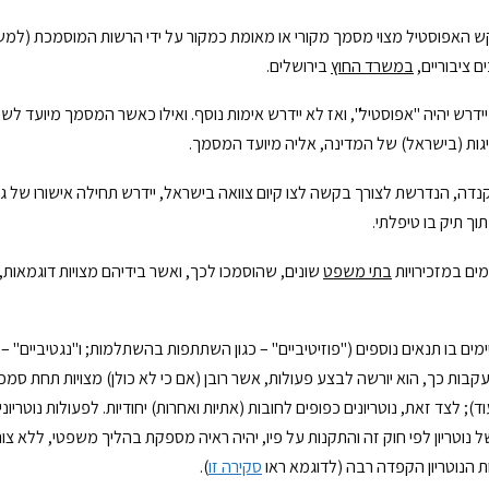
ש האפוסטיל מצוי מסמך מקורי או מאומת כמקור על ידי הרשות המוסמכת (למש
 ציבוריים,
במשרד החוץ
בירושלים.
דרש יהיה "אפוסטיל", ואז לא יידרש אימות נוסף. ואילו כאשר המסמך מיועד 
ציגות (בישראל) של המדינה, אליה מיועד המסמך.
נדה, הנדרשת לצורך בקשה לצו קיום צוואה בישראל, יידרש תחילה אישורו של 
וך תיק בו טיפלתי.
מים במזכירויות
בתי משפט
שונים, שהוסמכו לכך, ואשר בידיהם מצויות דוגמאות, 
קיימים בו תנאים נוספים ("פוזיטיביים" – כגון השתתפות בהשתלמות; ו"נגטיביים" 
עקבות כך, הוא יורשה לבצע פעולות, אשר רובן (אם כי לא כולן) מצויות תחת סמכות
עוד); לצד זאת, נוטריונים כפופים לחובות (אתיות ואחרות) יחודיות. לפעולות נוטריו
סעיף 19 לחוק הנוטריונים: "אישורו של נוטריון לפי חוק זה והתקנות על פיו, יהיה ראיה מספקת בהליך מש
ת הנוטריון הקפדה רבה (לדוגמא ראו
סקירה זו
).