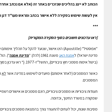
הכותב לא ייצג בהליכים שנזכרים באתר זה (אלא אם נכתב אחרת
אין לעשות שימוש בסקירה ללא אישור בכתב ומראש מעו"ד דגן ר
***
[ראו עדכונים חשובים בסוף הסקירה המקורית]
"אפוסטיל" (Apostille) הינו אישור, שנועד להקל ע
מדינת ישראל) ל
אמנת האג
משנת 1961 (להלן: "
מדינת אמנה
"). הו
(ביטול אימות מסמכי חוץ ציבוריים), התשל"ז-1977. {* ראו עדכון בסוף הסקירה המקורית}
כאשר המסמכים (לאחר אימותם) מיועדים לשימוש במדינה אשר
לא
ה
המסמכים.
תעודות ציבוריות או מסמכים ציבוריים, הינם מסמכים או אישורים רשמי
שמקורה במשרד החינוך, וכדומה.
מסיבות שונות, יכול לעתים להתעורר צורך בהמצאת מסמכים ציבוריים 