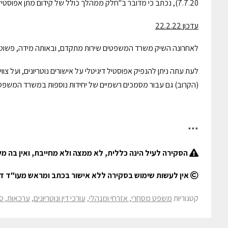
7.7.20), נכתב כי מדובר ב"חלק ממהלך כולל של קידום מתן אפוסטיל אלקטרוני לתעודות ציבוריות אלקטרוניות ללא צורך בהגעה פיזית של מבקש השירות".
עדכון 22.2.22
לאחרונה השיק משרד המשפטים שירות מתקדם, ובאותה מידה, פשוט ו
לעת עתה ניתן להנפיק אפוסטיל דיגיטלי על אישורים נוטריונים, ועל צו
(הקרוב) גם עבור מסמכים רשמיים של יחידות נוספות במשרד המשפט
***
הסקירה לעיל הינה כללית, לא ממצה ולא מחייבת, ואין בה מ
אין לעשות שימוש בסקירה ללא אישור בכתב ומראש מעו"ד דגן
קטגוריות
משפט מסחרי, אזרחי ומנהלי
,
עורכי דין ונוטריונים
,
ערכאות, סדר