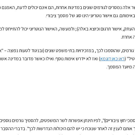
כאשר אלה נמסרים לגורמים שונים במדינות אחרות, הם אינם יכולים לדעת, האמנם מד
מותם. גם אישור נוטריוני הינו סוג של מסמך ציבורי.
ישור העתק, אישור תרגום וכיוצא באלה); ולמעשה, האישור הנוטריוני יכול להתייחס 
ה אחרת.
גורמים, שהוסמכו לכך, במזכירויות בתי משפט שונים (ובניגוד לטעות נפוצה – "א
יל" (
ראו כאן דוגמא
) ואז לא יידרש אימות נוסף. ואילו כאשר מדובר במדינה 
ה מיועד המסמך.
אימות מסמכי חוץ ציבוריים)", לפיו תינתן אפשרות לשר המשפטים, להסמיך גורמים נוס
 לענין זה לאחר שנוכח כי יש להם היכולות הנדרשות לכך". בדברי ההסבר ש