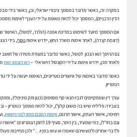
במקרה זה, כאשר מדובר במסמך ציבורי ישראלי, וכן, כאשר בידי מבק
הדין הרבניים), המסמך יכול להיות מאומת על ידי הענף לאימות מסמכים
אם המסמך מיועד לשימוש במדינת אמנה (הולנד, למשל), האישור שיי
(דוגמת קנדה), לאחר אימות משרד החוץ, יידרש אימות
נוסף
, בידי הנ
גם ההיפך הוא הנכון. למשל, כאשר מדובר בתעודת פטירה של תושב ק
ולאחר מכן, יידרש אימות על ידי הקונסול הישראלי –
ראו דוגמא זאת
מת
כאשר מדובר באימות של אישורים נוטריוניים, האימות ייעשה על ידי גור
הנוטריון.
עורך דין שמתקיימים לגביו תנאי סף מסוימים (כגון ותק מינימלי), ומת
בעבירה פלילית שיש בה משום קלון"), יכול להיות מוסמך כנוטריון – וב
חתימה, אישור העתק, אישור תרגום,
אימות הסכם ממון
לפני
נישואין
, ו
וגם בחו"ל), כפי שמעיד, בין היתר, 
ולדברי אחרים ולמעשיהם שאמרו או עשו בפניו…" ולכן מחייבות פעולו