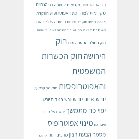
הנחיות
בצוואה
הנחיות מקדימות למיופה כח
מקדימות לצורך מינוי אפוטרופוס
הפקדת
צוואה
הרשם לעניני ירושה
הצעת חוק דיני ממונות
השמדת צוואה
התיישנות
התנגדות לצו קיום צוואה
חוק
חוק החולה הנוטה למות
חוק הכשרות
הירושה
המשפטית
והאפוטרופסות
חוק המקרקעין
יורש אחר יורש
יורש במקום יורש
יפוי כח מתמשך
ירושה על פי דין
מינוי אפוטרופוס
מיופה כח
מסמך הבעת רצון
מרכיבי יסוד
מרשם