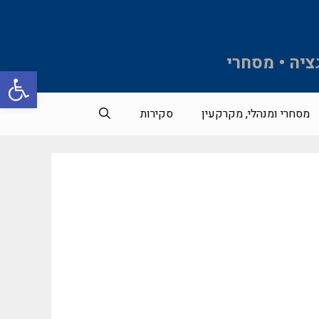
ציה • מסחרי
פתח סרגל 
מסחרי ומנהלי, מקרקעין
סקירות