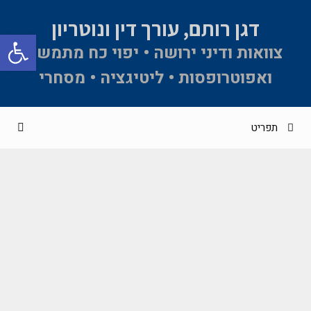
דגן רותם, עורך דין ונוטריון
פתח סרגל 
צוואות ודיני ירושה • יפוי כח מתמשך
ואפוטרופסות • ליטיגציה • מסחרי
תפריט
החוק לצמצום השימוש במזומן