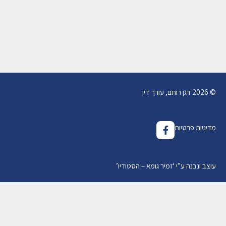
(חלק א - מזומן)
22/01/2019
מאת
עו"ד דגן רותם
© 2026 דגן רותם, עורך דין
מדיניות פרטיות
עוצב ונבנה ע”י
‘
זמיר גומא – הסטודיו
’