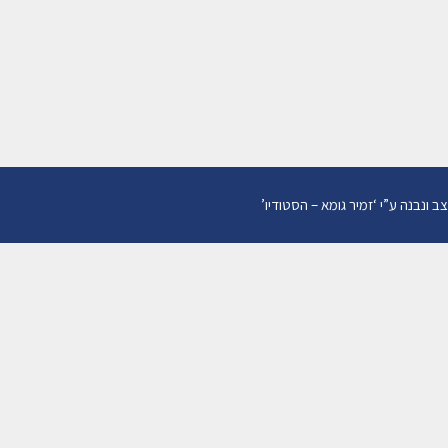
ורך
צוואות "משלימות"
(סקירת פס"ד)
08/05/2024
מאת
עו"ד דגן רותם
צב ונבנה ע”י
‘
זמיר גומא – הסטודיו
’