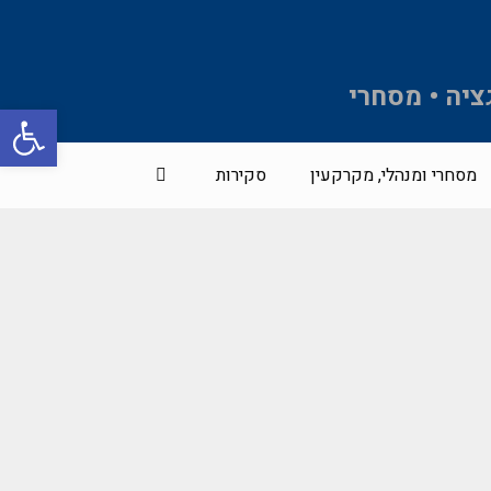
ציה • מסחרי
פתח סרגל 
מסחרי ומנהלי, מקרקעין
סקירות