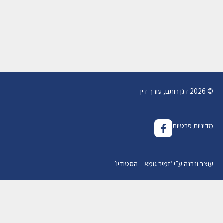
(סעיף 79א לחוק בתי המשפט)
14/02/2019
מאת
עו"ד דגן רותם
© 2026 דגן רותם, עורך דין
מדיניות פרטיות
עוצב ונבנה ע”י
‘
זמיר גומא – הסטודיו
’