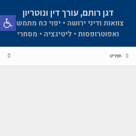
דגן רותם, עורך דין ונוטריון
פתח סרגל 
צוואות ודיני ירושה • יפוי כח מתמשך
ואפוטרופסות • ליטיגציה • מסחרי
תפריט
פסק דין "על דרך הפשרה"