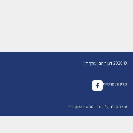
פסלות-דין
(סקירת פס"ד)
05/03/2022
מאת
עו"ד דגן רותם
© 2026 דגן רותם, עורך דין
מדיניות פרטיות
עוצב ונבנה ע”י
‘
זמיר גומא – הסטודיו
’