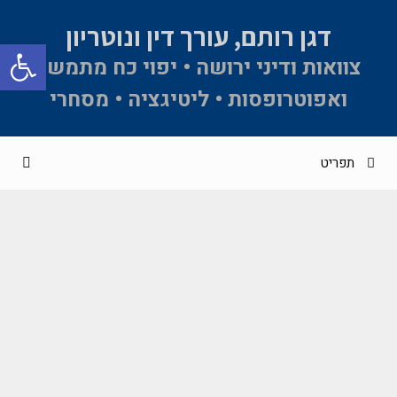
דגן רותם, עורך דין ונוטריון
פתח סרגל 
צוואות ודיני ירושה • יפוי כח מתמשך
ואפוטרופסות • ליטיגציה • מסחרי
תפריט
תוקף עסקה שנערכה בטרם הכרזת