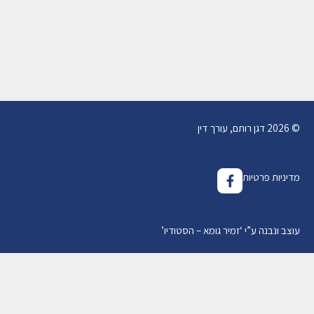
נוספות
12/02/2019
מאת
עו"ד דגן רותם
© 2026 דגן רותם, עורך דין
מדיניות פרטיות
עוצב ונבנה ע”י
‘
זמיר גומא – הסטודיו
’