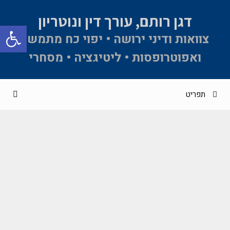
דגן רותם, עורך דין ונוטריון
פתח סרגל 
צוואות ודיני ירושה • יפוי כח מתמשך
ואפוטרופסות • ליטיגציה • מסחרי
תפריט
פגרות בבתי משפט אזרחיים ובערכאות