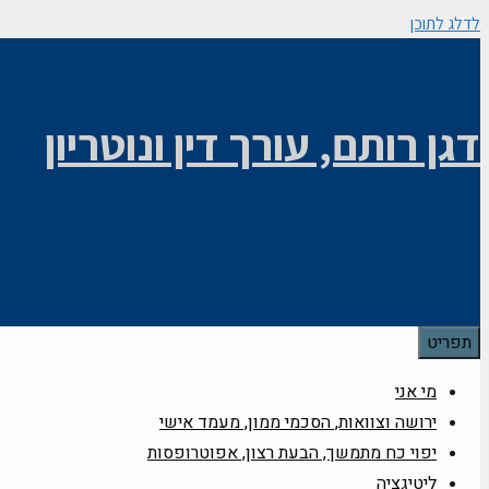
לדלג לתוכן
דגן רותם, עורך דין ונוטריון
תפריט
מי אני
ירושה וצוואות, הסכמי ממון, מעמד אישי
יפוי כח מתמשך, הבעת רצון, אפוטרופסות
ליטיגציה