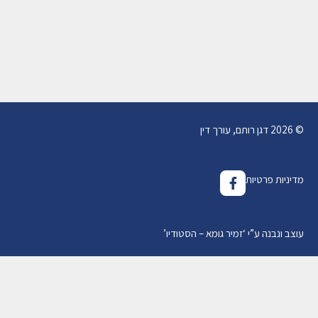
של עו"ד מייצג
09/02/2022
מאת
עו"ד דגן רותם
© 2026 דגן רותם, עורך דין
מדיניות פרטיות
עוצב ונבנה ע”י
‘
זמיר גומא – הסטודיו
’