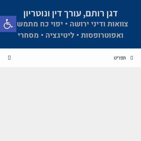
דגן רותם, עורך דין ונוטריון
פתח סרגל 
צוואות ודיני ירושה • יפוי כח מתמשך
ואפוטרופסות • ליטיגציה • מסחרי
תפריט
סמכות בימ"ש להכריע בטענה לניגוד ענינים