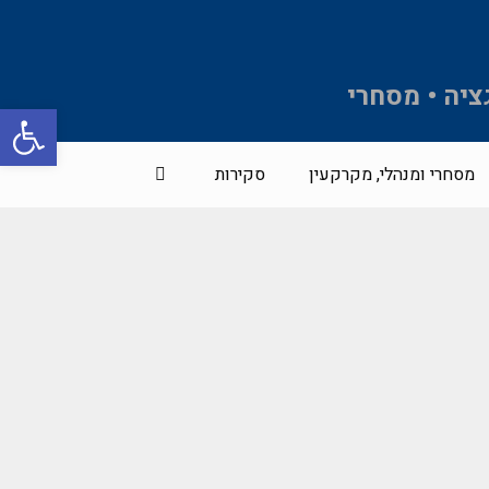
ציה • מסחרי
פתח סרגל 
מסחרי ומנהלי, מקרקעין
סקירות