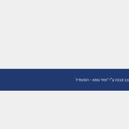
העברת הליך מן
המפקח על רישום
מקרקעין – לבית
משפט
01/11/2021
מאת
עו"ד דגן רותם
צב ונבנה ע”י
‘
זמיר גומא – הסטודיו
’