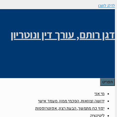
לדלג לתוכן
דגן רותם, עורך דין ונוטריון
תפריט
מי אני
ירושה וצוואות, הסכמי ממון, מעמד אישי
יפוי כח מתמשך, הבעת רצון, אפוטרופסות
ליטיגציה