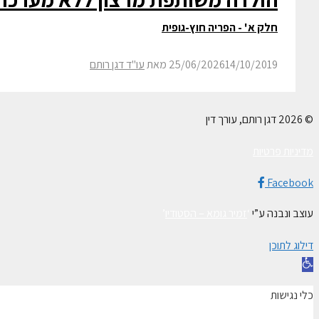
חלק א' - הפריה חוץ-גופית
14/10/2019
25/06/2026
מאת
עו"ד דגן רותם
© 2026 דגן רותם, עורך דין
מדיניות פרטיות
Facebook
עוצב ונבנה ע”י
‘
זמיר גומא – הסטודיו
’
דילוג לתוכן
פתח
סרגל
כלי נגישות
נגישות