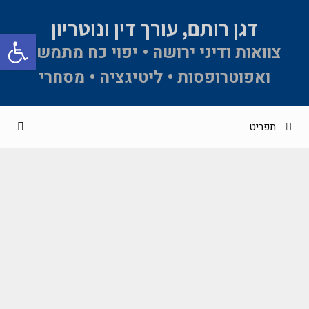
דגן רותם, עורך דין ונוטריון
פתח סרגל 
צוואות ודיני ירושה • יפוי כח מתמשך
ואפוטרופסות • ליטיגציה • מסחרי
תפריט
שינוי שם של קטין