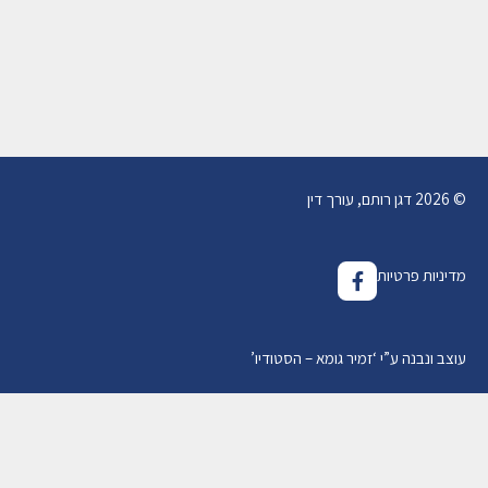
(סקירת פסק דין - ועוד כמה...)
31/10/2021
מאת
עו"ד דגן רותם
© 2026 דגן רותם, עורך דין
מדיניות פרטיות
עוצב ונבנה ע”י
‘
זמיר גומא – הסטודיו
’