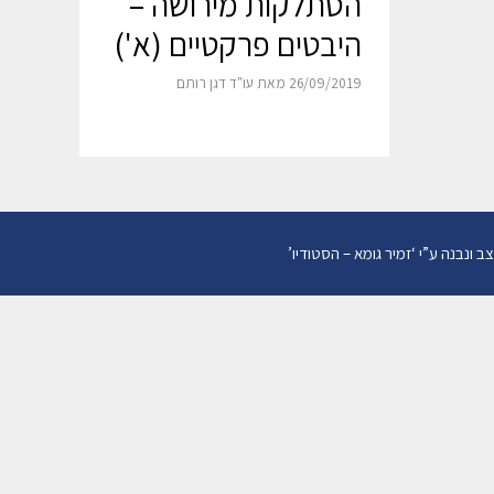
הסתלקות מירושה –
היבטים פרקטיים (א')
26/09/2019
מאת
עו"ד דגן רותם
צב ונבנה ע”י
‘
זמיר גומא – הסטודיו
’