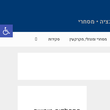
ציה • מסחרי
פתח סרגל 
מסחרי ומנהלי, מקרקעין
סקירות