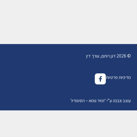
– לפי "חוק החולה הנוטה למות"
10/10/2019
מאת
עו"ד דגן רותם
© 2026 דגן רותם, עורך דין
מדיניות פרטיות
עוצב ונבנה ע”י
‘
זמיר גומא – הסטודיו
’