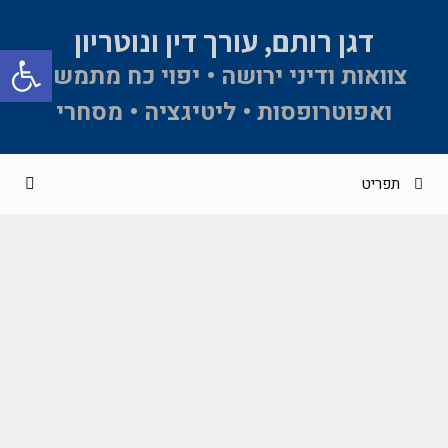
דגן רותם, עורך דין ונוטריון
פתח סרגל 
צוואות ודיני ירושה • יפוי כח מתמשך
ואפוטרופסות • ליטיגציה • מסחרי
תפריט
"הנחיות רפואיות מקדימות" ומינוי מיופה כח