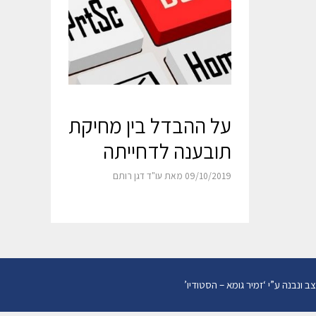
על ההבדל בין מחיקת
תובענה לדחייתה
09/10/2019
מאת
עו"ד דגן רותם
צב ונבנה ע”י
‘
זמיר גומא – הסטודיו
’