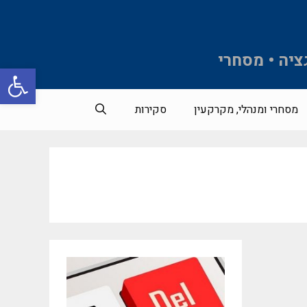
ציה • מסחרי
פתח סרגל 
מסחרי ומנהלי, מקרקעין
סקירות