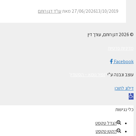
13/10/2019
27/06/2026
מאת
עו"ד דגן רותם
© 2026 דגן רותם, עורך דין
מדיניות פרטיות
Facebook
עוצב ונבנה ע”י
‘
זמיר גומא – הסטודיו
’
דילוג לתוכן
פתח
סרגל
כלי נגישות
נגישות
הגדל טקסט
הקטן טקסט