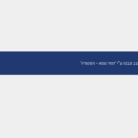
מינוי אפוטרופוס VS
יפוי כח מתמשך
07/12/2019
מאת
עו"ד דגן רותם
צב ונבנה ע”י
‘
זמיר גומא – הסטודיו
’