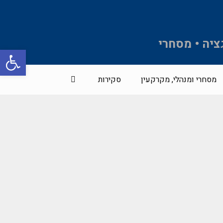
ציה • מסחרי
פתח סרגל 
מסחרי ומנהלי, מקרקעין
סקירות