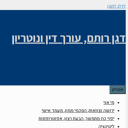
לדלג לתוכן
דגן רותם, עורך דין ונוטריון
תפריט
מי אני
ירושה וצוואות, הסכמי ממון, מעמד אישי
יפוי כח מתמשך, הבעת רצון, אפוטרופסות
ליטיגציה