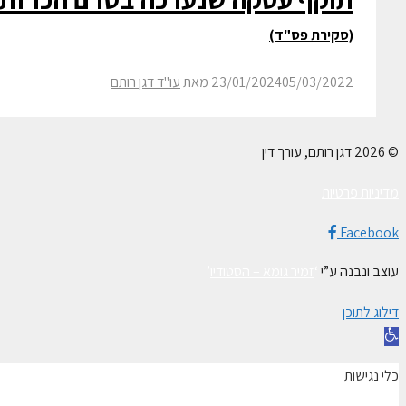
(סקירת פס"ד)
05/03/2022
23/01/2024
מאת
עו"ד דגן רותם
© 2026 דגן רותם, עורך דין
מדיניות פרטיות
Facebook
עוצב ונבנה ע”י
‘
זמיר גומא – הסטודיו
’
דילוג לתוכן
פתח
סרגל
כלי נגישות
נגישות