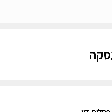
סקה
סלות-דין